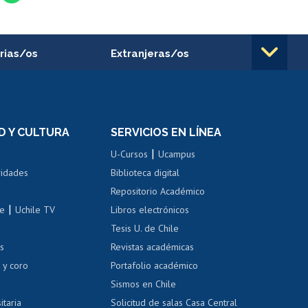
rias/os
Extranjeras/os
rnos de
Revalidación y reconocimiento
n
de títulos
el personal
Postulación al Programa de
Movilidad Estudiantil
D Y CULTURA
SERVICIOS EN LÍNEA
ovilidad interna
Inscripción de asignaturas
|
 de renta
U-Cursos
Ucampus
Cursos de español
 de renta
vidades
Biblioteca digital
Repositorio Académico
correo uchile
|
le
Uchile TV
Libros electrónicos
nas blancas
Tesis U. de Chile
os
Revistas académicas
, sexual y violencia
Denuncias administrativas
 y coro
Portafolio académico
Sismos en Chile
itaria
Solicitud de salas Casa Central