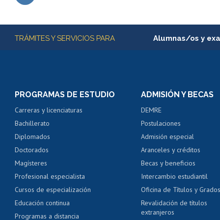
Subir
Más información
TRÁMITES Y SERVICIOS PARA
Alumnas/os y ex
Matrícula en línea
Inscripción y cambio d
Consulta y certificado
PROGRAMAS DE ESTUDIO
ADMISIÓN Y BECAS
Certificado de alumno
Carreras y licenciaturas
DEMRE
Servicio médico y den
Bachillerato
Postulaciones
Pago de arancel y cré
Diplomados
Admisión especial
Pago de arancel y cré
Doctorados
Aranceles y créditos
Certificado de títulos 
Magísteres
Becas y beneficios
Profesional especialista
Intercambio estudiantil
Mi Uchile
Ayu
Cursos de especialización
Oficina de Títulos y Grado
Educación continua
Revalidación de títulos
extranjeros
Programas a distancia