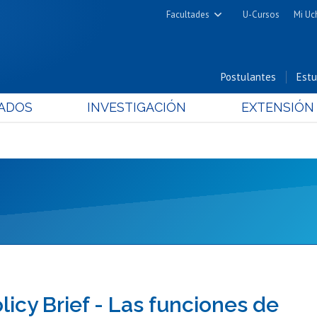
Facultades
U-Cursos
Mi Uc
Arquitectura y Urbanismo
Ciencias
Postulantes
Estu
Cs. Físicas y Matemáticas
ADOS
INVESTIGACIÓN
EXTENSIÓN
Cs. Químicas y Farmacéuticas
Cs. Veterinarias y Pecuarias
Derecho
Filosofía y Humanidades
Medicina
Estudios Avanzados en Educación
Nutrición y Tecnología de
Alimentos
icy Brief - Las funciones de