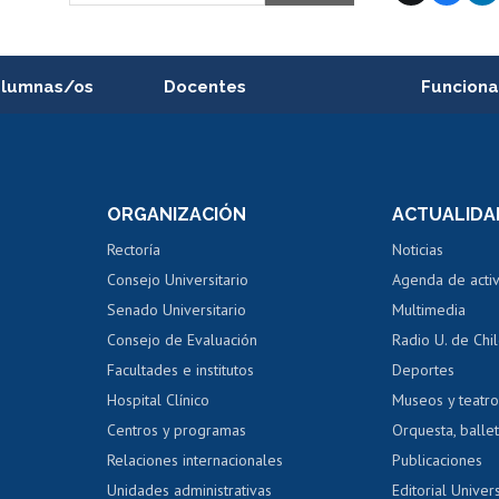
alumnas/os
Docentes
Funciona
Postulación a concursos
Cursos inte
internos de investigación
capacitació
e asignaturas
Consulta a bases de datos
Bienestar d
 de notas
ORGANIZACIÓN
ACTUALIDA
Perfeccionamiento
Portal de m
 regular
Editar Portafolio Académico
Certificado
Rectoría
Noticias
tal
Evaluación docente
Certificado
Consejo Universitario
Agenda de acti
dito alumnos
honorarios
Calificación académica
Senado Universitario
Multimedia
dito exalumnos
Gestión de 
Consejo de Evaluación
Radio U. de Chi
Postulación al AUCAI
y grados
Editar pági
Facultades e institutos
Deportes
Hospital Clínico
Museos y teatr
da tecnológica
Tarjeta TUI
Wifi
Acoso laboral
s
Centros y programas
Orquesta, ballet
Relaciones internacionales
Publicaciones
Unidades administrativas
Editorial Univers