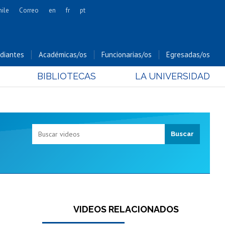
hile
Correo
en
fr
pt
Artes
Cs. Agronómicas
diantes
Académicas/os
Funcionarias/os
Egresadas/os
Cs. Forestales y Conservación
BIBLIOTECAS
LA UNIVERSIDAD
Cs. Sociales
Comunicación e Imagen
Economía y Negocios
Gobierno
Odontología
Estudios Internacionales
Bachillerato
Hospital Clínico
VIDEOS RELACIONADOS