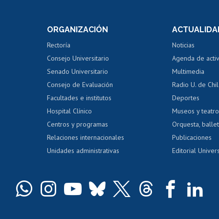
internos de investigación
capacitació
e asignaturas
Consulta a bases de datos
Bienestar d
 de notas
ORGANIZACIÓN
ACTUALIDA
Perfeccionamiento
Portal de m
 regular
Editar Portafolio Académico
Certificado
Rectoría
Noticias
tal
Evaluación docente
Certificado
Consejo Universitario
Agenda de acti
dito alumnos
honorarios
Calificación académica
Senado Universitario
Multimedia
dito exalumnos
Gestión de 
Consejo de Evaluación
Radio U. de Chi
Postulación al AUCAI
y grados
Editar pági
Facultades e institutos
Deportes
Hospital Clínico
Museos y teatr
da tecnológica
Tarjeta TUI
Wifi
Acoso laboral
s
Centros y programas
Orquesta, ballet
Relaciones internacionales
Publicaciones
Unidades administrativas
Editorial Univers