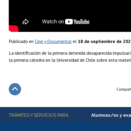
Publicado en
Cine y Documental
el
18 de septiembre de 20
La identificación de la primera detenida desaparecida impulsarí
la primera cátedra en la Universidad de Chile sobre esta materi
Compart
Subir
Más información
TRÁMITES Y SERVICIOS PARA
Alumnas/os y ex
Matrícula en línea