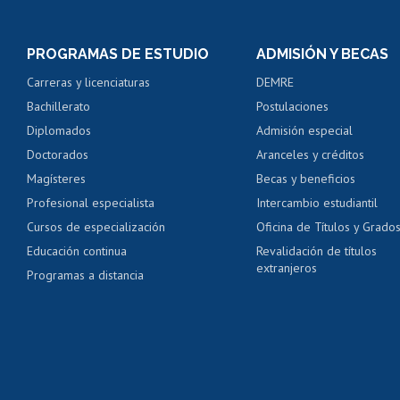
Inscripción y cambio d
Consulta y certificado
PROGRAMAS DE ESTUDIO
ADMISIÓN Y BECAS
Certificado de alumno
Carreras y licenciaturas
DEMRE
Servicio médico y den
Bachillerato
Postulaciones
Pago de arancel y cré
Diplomados
Admisión especial
Pago de arancel y cré
Doctorados
Aranceles y créditos
Certificado de títulos 
Magísteres
Becas y beneficios
Profesional especialista
Intercambio estudiantil
Mi Uchile
Ayu
Cursos de especialización
Oficina de Títulos y Grado
Educación continua
Revalidación de títulos
extranjeros
Programas a distancia