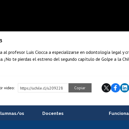
23
a al profesor Luis Ciocca a especializarse en odontología legal y c
a. ¡No te pierdas el estreno del segundo capítulo de Golpe a la Chi
ir video:
Copiar
https://uchile.cl/u209228
alumnas/os
Docentes
Funciona
Postulación a concursos
Cursos inte