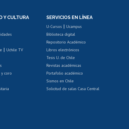
n
de títulos
el personal
Postulación al Programa de
Movilidad Estudiantil
D Y CULTURA
SERVICIOS EN LÍNEA
ovilidad interna
Inscripción de asignaturas
|
 de renta
U-Cursos
Ucampus
Cursos de español
 de renta
vidades
Biblioteca digital
Repositorio Académico
correo uchile
|
le
Uchile TV
Libros electrónicos
nas blancas
Tesis U. de Chile
os
Revistas académicas
, sexual y violencia
Denuncias administrativas
 y coro
Portafolio académico
Sismos en Chile
itaria
Solicitud de salas Casa Central