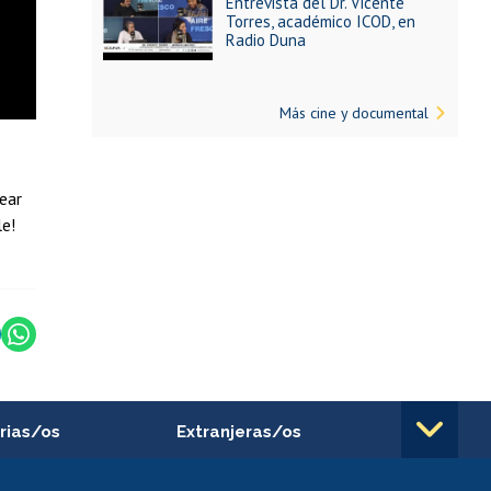
Entrevista del Dr. Vicente
Torres, académico ICOD, en
Radio Duna
Más cine y documental
rear
le!
rias/os
Extranjeras/os
rnos de
Revalidación y reconocimiento