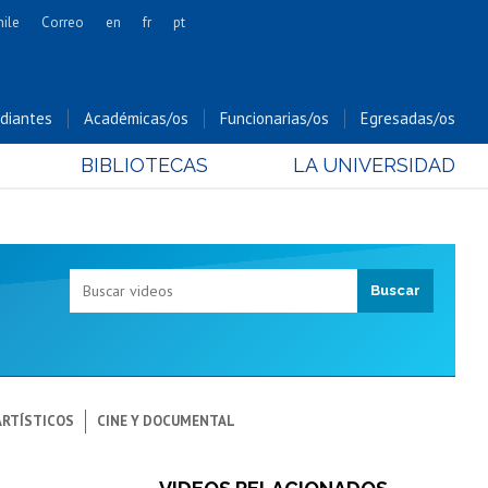
hile
Correo
en
fr
pt
Artes
Cs. Agronómicas
diantes
Académicas/os
Funcionarias/os
Egresadas/os
Cs. Forestales y Conservación
BIBLIOTECAS
LA UNIVERSIDAD
Cs. Sociales
Comunicación e Imagen
Economía y Negocios
Gobierno
Odontología
Estudios Internacionales
Bachillerato
Hospital Clínico
ARTÍSTICOS
CINE Y DOCUMENTAL