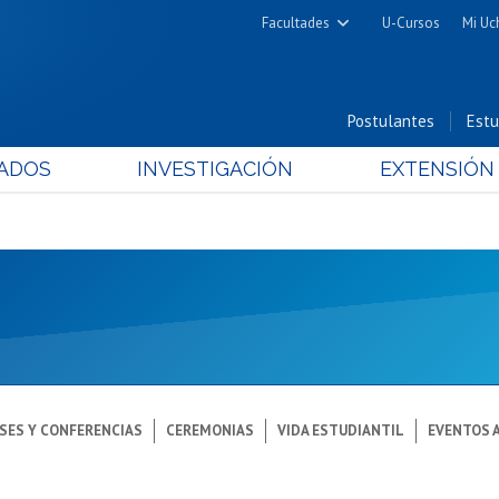
Facultades
U-Cursos
Mi Uc
Arquitectura y Urbanismo
Ciencias
Postulantes
Estu
Cs. Físicas y Matemáticas
ADOS
INVESTIGACIÓN
EXTENSIÓN
Cs. Químicas y Farmacéuticas
Cs. Veterinarias y Pecuarias
Derecho
Filosofía y Humanidades
Medicina
Estudios Avanzados en Educación
Nutrición y Tecnología de
Alimentos
SES Y CONFERENCIAS
CEREMONIAS
VIDA ESTUDIANTIL
EVENTOS 