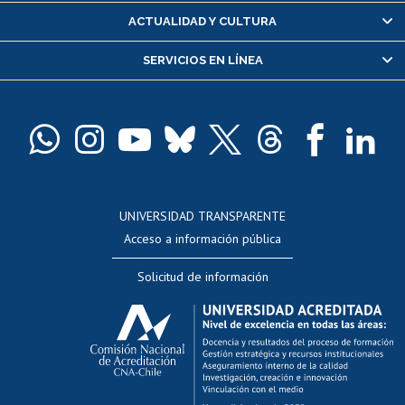
Certificado de alumno regular
ACTUALIDAD Y CULTURA
Servicio médico y dental
SERVICIOS EN LÍNEA
Pago de arancel y crédito alumnos
Pago de arancel y crédito exalumnos
Certificado de títulos y grados
Docentes
Postulación a concursos internos de investigación
Consulta a bases de datos
UNIVERSIDAD TRANSPARENTE
Perfeccionamiento
Acceso a información pública
Editar Portafolio Académico
Solicitud de información
Evaluación docente
Calificación académica
Postulación al AUCAI
Funcionarias/os
Cursos internos de capacitación