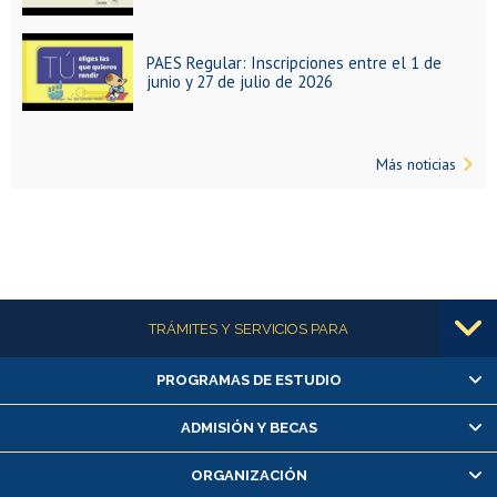
PAES Regular: Inscripciones entre el 1 de
junio y 27 de julio de 2026
Más noticias
Más información
TRÁMITES Y SERVICIOS PARA
PROGRAMAS DE ESTUDIO
Alumnas/os y exalumnas/os
Matrícula en línea
ADMISIÓN Y BECAS
Inscripción y cambio de asignaturas
ORGANIZACIÓN
Consulta y certificado de notas