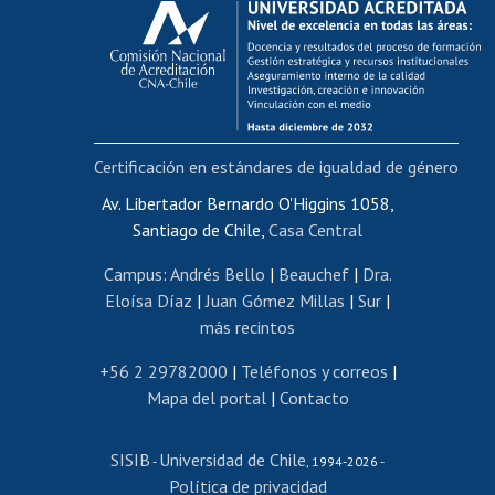
Postulación al AUCAI
Funcionarias/os
Cursos internos de capacitación
Bienestar del personal
Certificación en estándares de igualdad de género
Portal de movilidad interna
Certificado de renta
Av. Libertador Bernardo O'Higgins 1058,
Santiago de Chile,
Casa Central
Certificado de renta honorarios
Gestión de correo uchile
Campus
:
Andrés Bello
|
Beauchef
|
Dra.
Editar páginas blancas
Eloísa Díaz
|
Juan Gómez Millas
|
Sur
|
más recintos
Extranjeras/os
Revalidación y reconocimiento de títulos
+56 2 29782000
|
Teléfonos y correos
|
Mapa del portal
|
Contacto
Postulación al Programa de Movilidad Estudiantil
Inscripción de asignaturas
SISIB
Universidad de Chile
Cursos de español
-
, 1994-2026 -
Política de privacidad