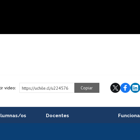
ir video:
Copiar
https://uchile.cl/u224576
alumnas/os
Docentes
Funciona
Postulación a concursos
Cursos inte
internos de investigación
capacitació
e asignaturas