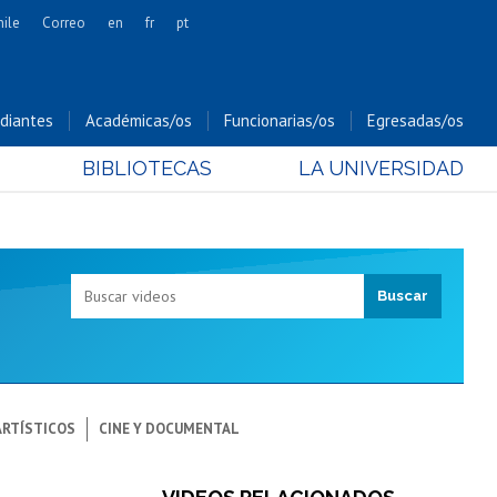
hile
Correo
en
fr
pt
Artes
Cs. Agronómicas
diantes
Académicas/os
Funcionarias/os
Egresadas/os
Cs. Forestales y Conservación
BIBLIOTECAS
LA UNIVERSIDAD
Cs. Sociales
Comunicación e Imagen
Economía y Negocios
Gobierno
Odontología
Estudios Internacionales
Bachillerato
Hospital Clínico
ARTÍSTICOS
CINE Y DOCUMENTAL