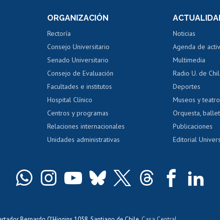
Consulta a bases de datos
Bienestar d
 de notas
ORGANIZACIÓN
ACTUALIDA
Perfeccionamiento
Portal de m
 regular
Editar Portafolio Académico
Certificado
Rectoría
Noticias
tal
Evaluación docente
Certificado
Consejo Universitario
Agenda de acti
dito alumnos
honorarios
Calificación académica
Senado Universitario
Multimedia
dito exalumnos
Gestión de 
Consejo de Evaluación
Radio U. de Chi
Postulación al AUCAI
y grados
Editar pági
Facultades e institutos
Deportes
Hospital Clínico
Museos y teatr
da tecnológica
Tarjeta TUI
Wifi
Acoso laboral
s
Centros y programas
Orquesta, ballet
Relaciones internacionales
Publicaciones
Unidades administrativas
Editorial Univers
bertador Bernardo O'Higgins 1058, Santiago de Chile,
Casa Central