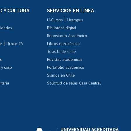
el personal
Postulación al Programa de
Movilidad Estudiantil
D Y CULTURA
SERVICIOS EN LÍNEA
ovilidad interna
Inscripción de asignaturas
|
 de renta
U-Cursos
Ucampus
Cursos de español
 de renta
vidades
Biblioteca digital
Repositorio Académico
correo uchile
|
le
Uchile TV
Libros electrónicos
nas blancas
Tesis U. de Chile
os
Revistas académicas
, sexual y violencia
Denuncias administrativas
 y coro
Portafolio académico
Sismos en Chile
itaria
Solicitud de salas Casa Central