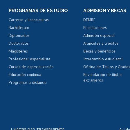
Consulta y certificado
PROGRAMAS DE ESTUDIO
ADMISIÓN Y BECAS
Certificado de alumno
Carreras y licenciaturas
DEMRE
Servicio médico y den
Bachillerato
Postulaciones
Pago de arancel y cré
Diplomados
Admisión especial
Pago de arancel y cré
Doctorados
Aranceles y créditos
Certificado de títulos 
Magísteres
Becas y beneficios
Profesional especialista
Intercambio estudiantil
Mi Uchile
Ayu
Cursos de especialización
Oficina de Títulos y Grado
Educación continua
Revalidación de títulos
extranjeros
Programas a distancia
UNIVERSIDAD TRANSPARENTE
Av. Li