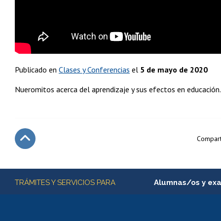
Publicado en
Clases y Conferencias
el
5 de mayo de 2020
Nueromitos acerca del aprendizaje y sus efectos en educación.
Compart
Subir
Más información
TRÁMITES Y SERVICIOS PARA
Alumnas/os y ex
Matrícula en línea
Inscripción y cambio d