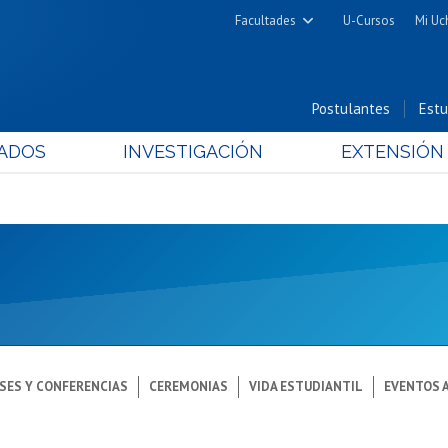
Facultades
U-Cursos
Mi Uc
Arquitectura y Urbanismo
Ciencias
Postulantes
Estu
Cs. Físicas y Matemáticas
ADOS
INVESTIGACIÓN
EXTENSIÓN
Cs. Químicas y Farmacéuticas
Cs. Veterinarias y Pecuarias
Derecho
Filosofía y Humanidades
Medicina
Estudios Avanzados en Educación
Nutrición y Tecnología de
Alimentos
SES Y CONFERENCIAS
CEREMONIAS
VIDA ESTUDIANTIL
EVENTOS 