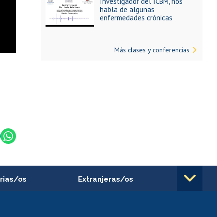
Investigador del ICBM, nos
habla de algunas
enfermedades crónicas
Más clases y conferencias
rias/os
Extranjeras/os
rnos de
Revalidación y reconocimiento
n
de títulos