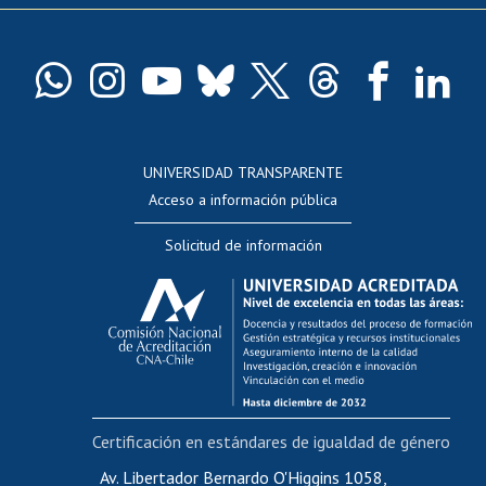
Pago de arancel y crédito exalumnos
Certificado de títulos y grados
Docentes
Postulación a concursos internos de investigación
Consulta a bases de datos
UNIVERSIDAD TRANSPARENTE
Perfeccionamiento
Acceso a información pública
Editar Portafolio Académico
Solicitud de información
Evaluación docente
Calificación académica
Postulación al AUCAI
Funcionarias/os
Cursos internos de capacitación
Bienestar del personal
Certificación en estándares de igualdad de género
Portal de movilidad interna
Certificado de renta
Av. Libertador Bernardo O'Higgins 1058,