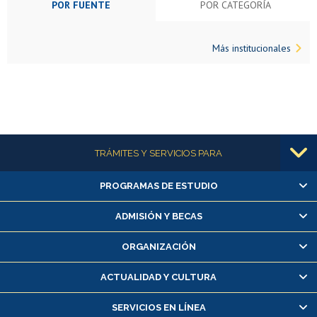
POR FUENTE
POR CATEGORÍA
Más institucionales
Más información
TRÁMITES Y SERVICIOS PARA
PROGRAMAS DE ESTUDIO
Alumnas/os y exalumnas/os
Matrícula en línea
ADMISIÓN Y BECAS
Inscripción y cambio de asignaturas
ORGANIZACIÓN
Consulta y certificado de notas
Certificado de alumno regular
ACTUALIDAD Y CULTURA
Servicio médico y dental
SERVICIOS EN LÍNEA
Pago de arancel y crédito alumnos