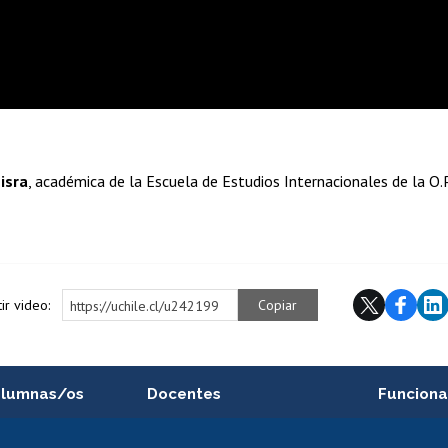
isra
, académica de la Escuela de Estudios Internacionales de la O.P
ir video:
Copiar
https://uchile.cl/u242199
alumnas/os
Docentes
Funciona
Postulación a concursos
Cursos inte