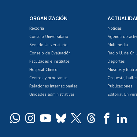
internos de investigación
capacitació
e asignaturas
Consulta a bases de datos
Bienestar d
 de notas
ORGANIZACIÓN
ACTUALIDA
Perfeccionamiento
Portal de m
 regular
Editar Portafolio Académico
Certificado
Rectoría
Noticias
tal
Evaluación docente
Certificado
Consejo Universitario
Agenda de acti
dito alumnos
honorarios
Calificación académica
Senado Universitario
Multimedia
dito exalumnos
Gestión de 
Consejo de Evaluación
Radio U. de Chi
Postulación al AUCAI
y grados
Editar pági
Facultades e institutos
Deportes
Hospital Clínico
Museos y teatr
da tecnológica
Tarjeta TUI
Wifi
Acoso laboral
s
Centros y programas
Orquesta, ballet
Relaciones internacionales
Publicaciones
Unidades administrativas
Editorial Univers