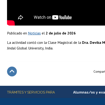
Publicado en
Noticias
el
2 de julio de 2026
La actividad contó con la Clase Magistral de la
Dra. Devika M
Jindal Global University, India.
Compart
Subir
Más información
TRÁMITES Y SERVICIOS PARA
Alumnas/os y ex
Matrícula en línea