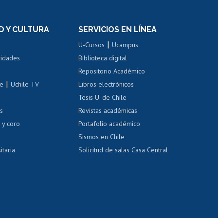
n
de títulos
el personal
Postulación al Programa de
Movilidad Estudiantil
D Y CULTURA
SERVICIOS EN LÍNEA
ovilidad interna
Inscripción de asignaturas
|
 de renta
U-Cursos
Ucampus
Cursos de español
 de renta
vidades
Biblioteca digital
Repositorio Académico
correo uchile
|
le
Uchile TV
Libros electrónicos
nas blancas
Tesis U. de Chile
os
Revistas académicas
, sexual y violencia
Denuncias administrativas
 y coro
Portafolio académico
Sismos en Chile
itaria
Solicitud de salas Casa Central