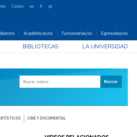
hile
Correo
en
fr
pt
Artes
Cs. Agronómicas
diantes
Académicas/os
Funcionarias/os
Egresadas/os
Cs. Forestales y Conservación
BIBLIOTECAS
LA UNIVERSIDAD
Cs. Sociales
Comunicación e Imagen
Economía y Negocios
Gobierno
Odontología
Estudios Internacionales
Bachillerato
Hospital Clínico
ARTÍSTICOS
CINE Y DOCUMENTAL