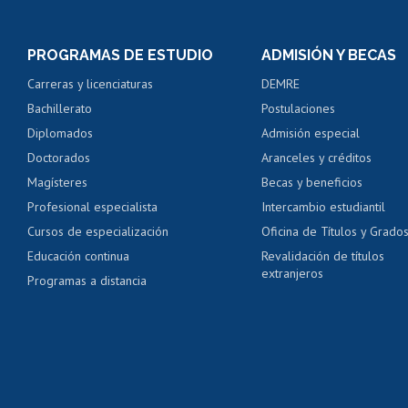
Inscripción y cambio d
Consulta y certificado
PROGRAMAS DE ESTUDIO
ADMISIÓN Y BECAS
Certificado de alumno
Carreras y licenciaturas
DEMRE
Servicio médico y den
Bachillerato
Postulaciones
Pago de arancel y cré
Diplomados
Admisión especial
Pago de arancel y cré
Doctorados
Aranceles y créditos
Certificado de títulos 
Magísteres
Becas y beneficios
Profesional especialista
Intercambio estudiantil
Mi Uchile
Ayu
Cursos de especialización
Oficina de Títulos y Grado
Educación continua
Revalidación de títulos
extranjeros
Programas a distancia