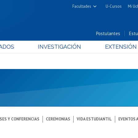
Facultades
U-Cursos
Mi Uc
Arquitectura y Urbanismo
Ciencias
Postulantes
Estu
Cs. Físicas y Matemáticas
ADOS
INVESTIGACIÓN
EXTENSIÓN
Cs. Químicas y Farmacéuticas
Cs. Veterinarias y Pecuarias
Derecho
Filosofía y Humanidades
Medicina
Estudios Avanzados en Educación
Nutrición y Tecnología de
Alimentos
SES Y CONFERENCIAS
CEREMONIAS
VIDA ESTUDIANTIL
EVENTOS 