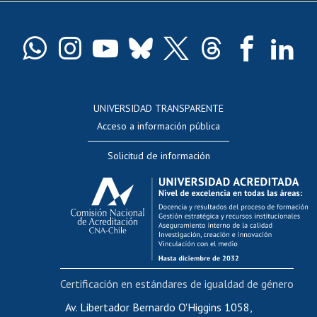
Pago de arancel y crédito exalumnos
Certificado de títulos y grados
Docentes
Postulación a concursos internos de investigación
Consulta a bases de datos
UNIVERSIDAD TRANSPARENTE
Perfeccionamiento
Acceso a información pública
Editar Portafolio Académico
Solicitud de información
Evaluación docente
Calificación académica
Postulación al AUCAI
Funcionarias/os
Cursos internos de capacitación
Bienestar del personal
Certificación en estándares de igualdad de género
Portal de movilidad interna
Certificado de renta
Av. Libertador Bernardo O'Higgins 1058,