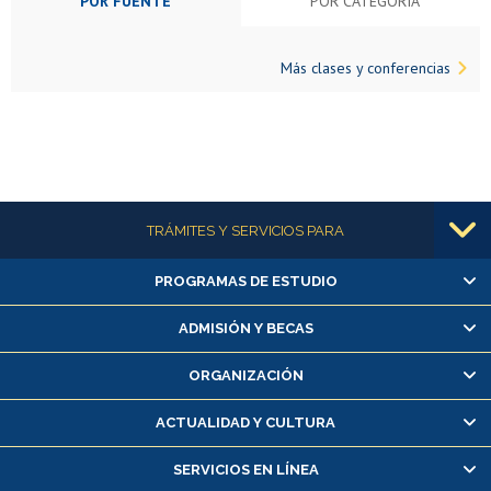
POR FUENTE
POR CATEGORÍA
Más clases y conferencias
Más información
TRÁMITES Y SERVICIOS PARA
PROGRAMAS DE ESTUDIO
Alumnas/os y exalumnas/os
Matrícula en línea
ADMISIÓN Y BECAS
Inscripción y cambio de asignaturas
ORGANIZACIÓN
Consulta y certificado de notas
Certificado de alumno regular
ACTUALIDAD Y CULTURA
Servicio médico y dental
SERVICIOS EN LÍNEA
Pago de arancel y crédito alumnos