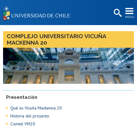
EXTENSIÓN
MENÚ
BIBLIOTECAS
LA UNIVERSIDAD
COMPLEJO UNIVERSITARIO VICUÑA
MACKENNA 20
Postulantes
Estudiantes
Académicas/os
Funcionarias/os
Egresadas/os
Presentación
Qué es Vicuña Mackenna 20
Historia del proyecto
Comité VM20