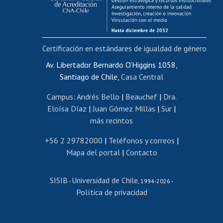
Funcionarias/os
Cursos internos de capacitación
Bienestar del personal
Certificación en estándares de igualdad de género
Portal de movilidad interna
Certificado de renta
Av. Libertador Bernardo O'Higgins 1058,
Santiago de Chile,
Casa Central
Certificado de renta honorarios
Gestión de correo uchile
Campus
:
Andrés Bello
|
Beauchef
|
Dra.
Editar páginas blancas
Eloísa Díaz
|
Juan Gómez Millas
|
Sur
|
más recintos
Extranjeras/os
Revalidación y reconocimiento de títulos
+56 2 29782000
|
Teléfonos y correos
|
Mapa del portal
|
Contacto
Postulación al Programa de Movilidad Estudiantil
Inscripción de asignaturas
SISIB
Universidad de Chile
Cursos de español
-
, 1994-2026 -
Política de privacidad
Mi Uchile
Ayuda tecnológica
Tarjeta TUI
Wifi