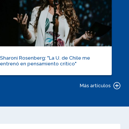
Sharoni Rosenberg: "La U. de Chile me
entrenó en pensamiento crítico"
Más artículos