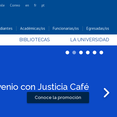
hile
Correo
en
fr
pt
Artes
Cs. Agronómicas
diantes
Académicas/os
Funcionarias/os
Egresadas/os
Cs. Forestales y Conservación
BIBLIOTECAS
LA UNIVERSIDAD
Cs. Sociales
Comunicación e Imagen
1
2
3
4
5
6
Economía y Negocios
Gobierno
Odontología
Estudios Internacionales
nio con Justicia Café
oría de empleabilidad
Bachillerato
Conoce la promoción
Postula
Hospital Clínico