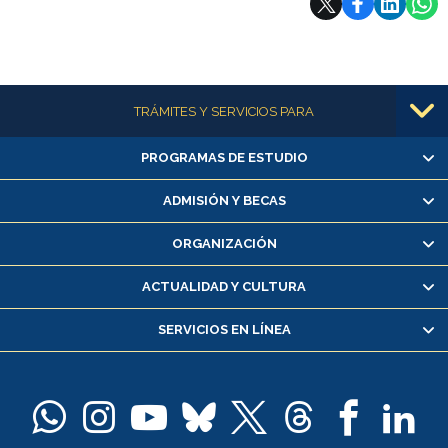
Más información
TRÁMITES Y SERVICIOS PARA
PROGRAMAS DE ESTUDIO
Alumnas/os y exalumnas/os
Matrícula en línea
ADMISIÓN Y BECAS
Inscripción y cambio de asignaturas
ORGANIZACIÓN
Consulta y certificado de notas
Certificado de alumno regular
ACTUALIDAD Y CULTURA
Servicio médico y dental
SERVICIOS EN LÍNEA
Pago de arancel y crédito alumnos
Pago de arancel y crédito exalumnos
Certificado de títulos y grados
Docentes