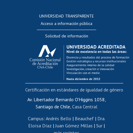
Postulación a concursos internos de investigación
Consulta a bases de datos
UNIVERSIDAD TRANSPARENTE
Perfeccionamiento
Acceso a información pública
Editar Portafolio Académico
Solicitud de información
Evaluación docente
Calificación académica
Postulación al AUCAI
Funcionarias/os
Cursos internos de capacitación
Bienestar del personal
Certificación en estándares de igualdad de género
Portal de movilidad interna
Certificado de renta
Av. Libertador Bernardo O'Higgins 1058,
Santiago de Chile,
Casa Central
Certificado de renta honorarios
Gestión de correo uchile
Campus
:
Andrés Bello
|
Beauchef
|
Dra.
Editar páginas blancas
Eloísa Díaz
|
Juan Gómez Millas
|
Sur
|
más recintos