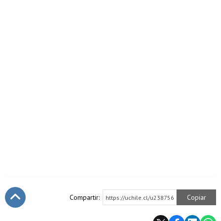
Compartir:
Copiar
https://uchile.cl/u238756
Subir