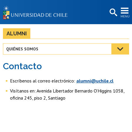
EXTENSIÓN
MENÚ
BIBLIOTECAS
LA UNIVERSIDAD
ALUMNI
Postulantes
QUIÉNES SOMOS
Estudiantes
Contacto
Académicas/os
Funcionarias/os
Escríbenos al correo electrónico:
alumni@uchile.cl
Visítanos en: Avenida Libertador Bernardo O’Higgins 1058,
Egresadas/os
oficina 245, piso 2, Santiago