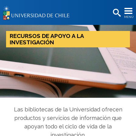
EXTENSIÓN
MENÚ
BIBLIOTECAS
LA UNIVERSIDAD
RECURSOS DE APOYO A LA
INVESTIGACIÓN
Postulantes
Estudiantes
Académicas/os
Funcionarias/os
Egresadas/os
Las bibliotecas de la Universidad ofrecen
productos y servicios de información que
apoyan todo el ciclo de vida de la
investigación.