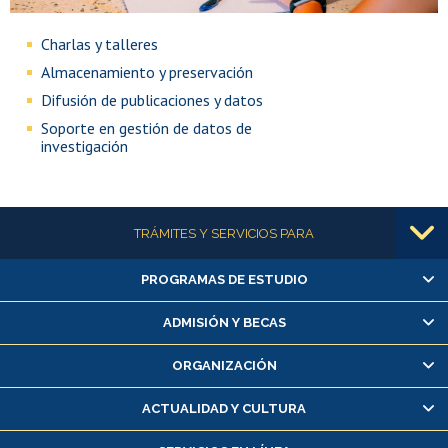
Charlas y talleres
Almacenamiento y preservación
Difusión de publicaciones y datos
Soporte en gestión de datos de
investigación
Más información
TRÁMITES Y SERVICIOS PARA
PROGRAMAS DE ESTUDIO
Alumnas/os y exalumnas/os
Matrícula en línea
ADMISIÓN Y BECAS
Inscripción y cambio de asignaturas
ORGANIZACIÓN
Consulta y certificado de notas
Certificado de alumno regular
ACTUALIDAD Y CULTURA
Servicio médico y dental