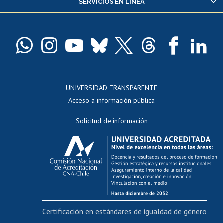
SERVICIOS EN LÍNEA
Pago de arancel y crédito alumnos
Pago de arancel y crédito exalumnos
Certificado de títulos y grados
Docentes
Postulación a concursos internos de investigación
Consulta a bases de datos
UNIVERSIDAD TRANSPARENTE
Perfeccionamiento
Acceso a información pública
Editar Portafolio Académico
Solicitud de información
Evaluación docente
Calificación académica
Postulación al AUCAI
Funcionarias/os
Cursos internos de capacitación
Bienestar del personal
Certificación en estándares de igualdad de género
Portal de movilidad interna