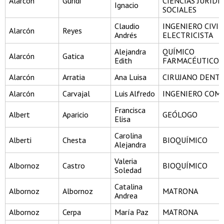
Alarcon
Guridi
CIENCIAS JURÍDI
Ignacio
SOCIALES
Claudio
INGENIERO CIVIL
Alarcón
Reyes
Andrés
ELECTRICISTA
Alejandra
QUÍMICO
Alarcón
Gatica
Edith
FARMACÉUTICO
Alarcón
Arratia
Ana Luisa
CIRUJANO DENTI
Alarcón
Carvajal
Luis Alfredo
INGENIERO COM
Francisca
Albert
Aparicio
GEÓLOGO
Elisa
Carolina
Alberti
Chesta
BIOQUÍMICO
Alejandra
Valeria
Albornoz
Castro
BIOQUÍMICO
Soledad
Catalina
Albornoz
Albornoz
MATRONA
Andrea
Albornoz
Cerpa
María Paz
MATRONA