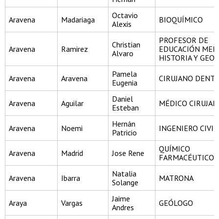
Octavio
Aravena
Madariaga
BIOQUÍMICO
Alexis
PROFESOR DE
Christian
Aravena
Ramirez
EDUCACIÓN MEDI
Alvaro
HISTORIA Y GEO
Pamela
Aravena
Aravena
CIRUJANO DENTI
Eugenia
Daniel
Aravena
Aguilar
MÉDICO CIRUJA
Esteban
Hernán
Aravena
Noemi
INGENIERO CIVIL
Patricio
QUÍMICO
Aravena
Madrid
Jose Rene
FARMACÉUTICO
Natalia
Aravena
Ibarra
MATRONA
Solange
Jaime
Araya
Vargas
GEÓLOGO
Andres