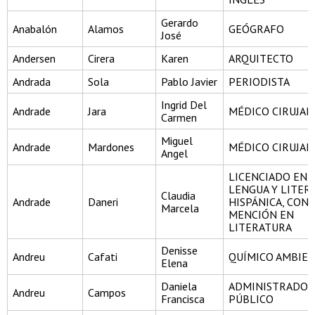
Gerardo
Anabalón
Alamos
GEÓGRAFO
José
Andersen
Cirera
Karen
ARQUITECTO
Andrada
Sola
Pablo Javier
PERIODISTA
Ingrid Del
Andrade
Jara
MÉDICO CIRUJA
Carmen
Miguel
Andrade
Mardones
MÉDICO CIRUJA
Angel
LICENCIADO EN
LENGUA Y LITER
Claudia
Andrade
Daneri
HISPÁNICA, CON
Marcela
MENCIÓN EN
LITERATURA
Denisse
Andreu
Cafati
QUÍMICO AMBIE
Elena
Daniela
ADMINISTRADOR
Andreu
Campos
Francisca
PÚBLICO