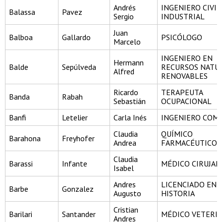
Andrés
INGENIERO CIVIL
Balassa
Pavez
Sergio
INDUSTRIAL
Juan
Balboa
Gallardo
PSICÓLOGO
Marcelo
INGENIERO EN
Hermann
Balde
Sepúlveda
RECURSOS NATU
Alfred
RENOVABLES
Ricardo
TERAPEUTA
Banda
Rabah
Sebastián
OCUPACIONAL
Banfi
Letelier
Carla Inés
INGENIERO COM
Claudia
QUÍMICO
Barahona
Freyhofer
Andrea
FARMACÉUTICO
Claudia
Barassi
Infante
MÉDICO CIRUJA
Isabel
Andres
LICENCIADO EN
Barbe
Gonzalez
Augusto
HISTORIA
Cristian
Barilari
Santander
MÉDICO VETERI
Andres