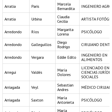
Marcela
Arratia
Paris
INGENIERO AGR
Bernardita
Claudia
Arratia
Urbina
ARTISTA FOTÓG
Cecilia
Margarita
Arredondo
Ríos
PSICÓLOGO
Lorena
Diego
Arredondo
Galleguillos
CIRUJANO DENTI
Rodrigo
INGENIERO EN
Arredondo
Vergara
Eddie Edito
ALIMENTOS
LICENCIADO EN
María
Arregui
Valdés
CIENCIAS JURÍDI
Dolores
SOCIALES
Sebastian
Arriagada
Veyl
MÉDICO CIRUJA
Andres
María
Arriagada
Saxton
PSICÓLOGO
Antonieta
María