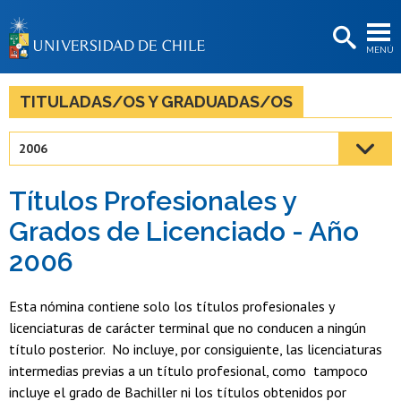
EXTENSIÓN
MENÚ
BIBLIOTECAS
LA UNIVERSIDAD
TITULADAS/OS Y GRADUADAS/OS
Postulantes
2006
Estudiantes
Títulos Profesionales y
Académicas/os
Grados de Licenciado - Año
Funcionarias/os
2006
Egresadas/os
Esta nómina contiene solo los títulos profesionales y
licenciaturas de carácter terminal que no conducen a ningún
título posterior. No incluye, por consiguiente, las licenciaturas
intermedias previas a un título profesional, como tampoco
incluye el grado de Bachiller ni los títulos obtenidos por