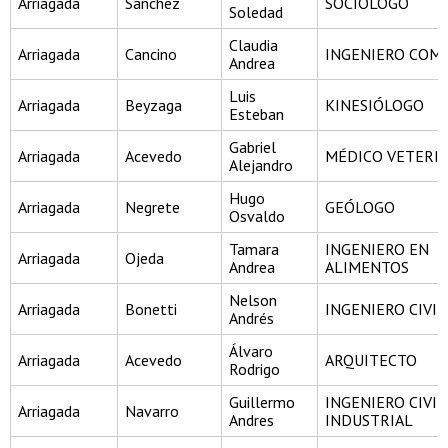
Arriagada
Sánchez
SOCIÓLOGO
Soledad
Claudia
Arriagada
Cancino
INGENIERO COM
Andrea
Luis
Arriagada
Beyzaga
KINESIÓLOGO
Esteban
Gabriel
Arriagada
Acevedo
MÉDICO VETERI
Alejandro
Hugo
Arriagada
Negrete
GEÓLOGO
Osvaldo
Tamara
INGENIERO EN
Arriagada
Ojeda
Andrea
ALIMENTOS
Nelson
Arriagada
Bonetti
INGENIERO CIVIL
Andrés
Álvaro
Arriagada
Acevedo
ARQUITECTO
Rodrigo
Guillermo
INGENIERO CIVIL
Arriagada
Navarro
Andres
INDUSTRIAL