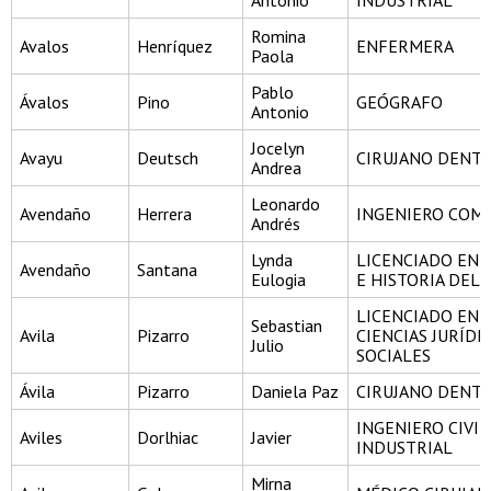
Antonio
INDUSTRIAL
Romina
Avalos
Henríquez
ENFERMERA
Paola
Pablo
Ávalos
Pino
GEÓGRAFO
Antonio
Jocelyn
Avayu
Deutsch
CIRUJANO DENTI
Andrea
Leonardo
Avendaño
Herrera
INGENIERO COM
Andrés
Lynda
LICENCIADO EN 
Avendaño
Santana
Eulogia
E HISTORIA DEL 
LICENCIADO EN
Sebastian
Avila
Pizarro
CIENCIAS JURÍDI
Julio
SOCIALES
Ávila
Pizarro
Daniela Paz
CIRUJANO DENTI
INGENIERO CIVIL
Aviles
Dorlhiac
Javier
INDUSTRIAL
Mirna