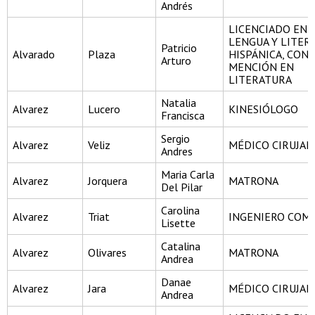
Andrés
LICENCIADO EN
LENGUA Y LITER
Patricio
Alvarado
Plaza
HISPÁNICA, CON
Arturo
MENCIÓN EN
LITERATURA
Natalia
Alvarez
Lucero
KINESIÓLOGO
Francisca
Sergio
Alvarez
Veliz
MÉDICO CIRUJA
Andres
Maria Carla
Alvarez
Jorquera
MATRONA
Del Pilar
Carolina
Alvarez
Triat
INGENIERO COM
Lisette
Catalina
Alvarez
Olivares
MATRONA
Andrea
Danae
Alvarez
Jara
MÉDICO CIRUJA
Andrea