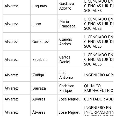
LICENCIADO EN
Gustavo
Alvarez
Lagunas
CIENCIAS JURÍDI
Adolfo
SOCIALES
LICENCIADO EN
Maria
Alvarez
Lobo
CIENCIAS JURÍDI
Francisca
SOCIALES
LICENCIADO EN
Claudio
Alvarez
Gonzalez
CIENCIAS JURÍDI
Andres
SOCIALES
LICENCIADO EN
Carlos
Alvarez
Esteban
CIENCIAS JURÍDI
Daniel
SOCIALES
Luis
Álvarez
Zuñiga
INGENIERO AGR
Antonio
Christian
QUÍMICO
Álvarez
Barraza
Enrique
FARMACÉUTICO
Álvarez
Álvarez
José Miguel
CONTADOR AUDI
INGENIERO EN
Álvarez
Álvarez
José Miguel
INFORMACIÓN Y