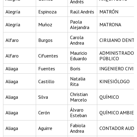
Andrés
Alegría
Espinoza
Raúl Andrés
MATRÓN
Paola
Alegría
Muñoz
MATRONA
Alejandra
Carola
Alfaro
Burgos
CIRUJANO DENTI
Andrea
Mauricio
ADMINISTRADOR
Alfaro
Cifuentes
Eduardo
PÚBLICO
Aliaga
Fuentes
Boris
INGENIERO CIVIL
Natalia
Aliaga
Castillo
KINESIÓLOGO
Rita
Christian
Aliaga
Silva
QUÍMICO
Marcelo
Álvaro
Aliaga
Cerón
QUÍMICO AMBIE
Esteban
Fabiola
Aliaga
Aguirre
CONTADOR AUDI
Andrea