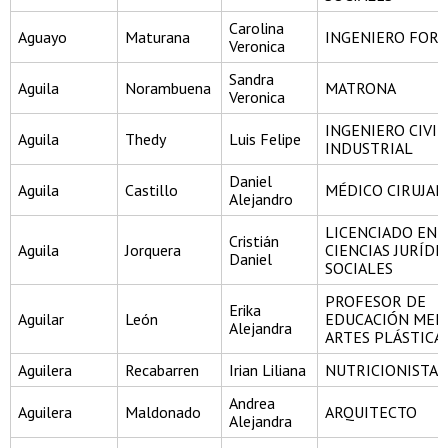
Carolina
Aguayo
Maturana
INGENIERO FORE
Veronica
Sandra
Aguila
Norambuena
MATRONA
Veronica
INGENIERO CIVIL
Aguila
Thedy
Luis Felipe
INDUSTRIAL
Daniel
Aguila
Castillo
MÉDICO CIRUJA
Alejandro
LICENCIADO EN
Cristián
Aguila
Jorquera
CIENCIAS JURÍDI
Daniel
SOCIALES
PROFESOR DE
Erika
Aguilar
León
EDUCACIÓN MEDI
Alejandra
ARTES PLÁSTICA
Aguilera
Recabarren
Irian Liliana
NUTRICIONISTA
Andrea
Aguilera
Maldonado
ARQUITECTO
Alejandra