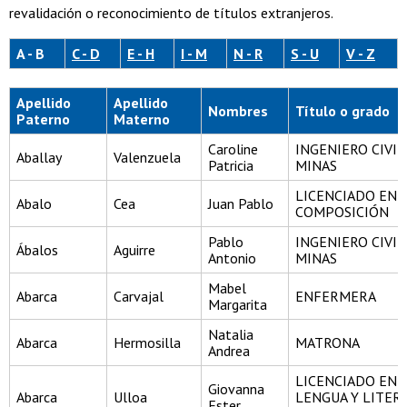
revalidación o reconocimiento de títulos extranjeros.
A - B
C - D
E - H
I - M
N - R
S - U
V - Z
Apellido
Apellido
Nombres
Título o grado
Paterno
Materno
Caroline
INGENIERO CIVIL
Aballay
Valenzuela
Patricia
MINAS
LICENCIADO EN
Abalo
Cea
Juan Pablo
COMPOSICIÓN
Pablo
INGENIERO CIVIL
Ábalos
Aguirre
Antonio
MINAS
Mabel
Abarca
Carvajal
ENFERMERA
Margarita
Natalia
Abarca
Hermosilla
MATRONA
Andrea
LICENCIADO EN
Giovanna
Abarca
Ulloa
LENGUA Y LITER
Ester