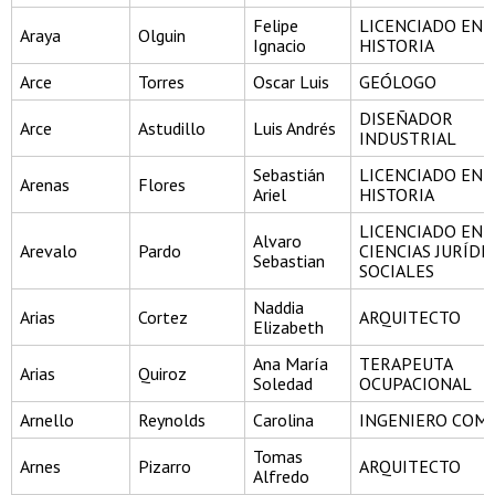
Felipe
LICENCIADO EN
Araya
Olguin
Ignacio
HISTORIA
Arce
Torres
Oscar Luis
GEÓLOGO
DISEÑADOR
Arce
Astudillo
Luis Andrés
INDUSTRIAL
Sebastián
LICENCIADO EN
Arenas
Flores
Ariel
HISTORIA
LICENCIADO EN
Alvaro
Arevalo
Pardo
CIENCIAS JURÍDI
Sebastian
SOCIALES
Naddia
Arias
Cortez
ARQUITECTO
Elizabeth
Ana María
TERAPEUTA
Arias
Quiroz
Soledad
OCUPACIONAL
Arnello
Reynolds
Carolina
INGENIERO COM
Tomas
Arnes
Pizarro
ARQUITECTO
Alfredo