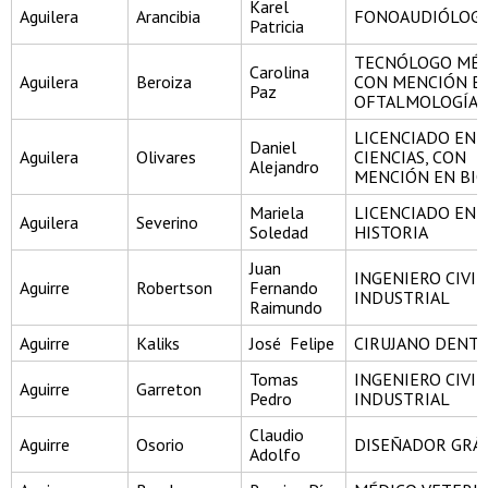
Karel
Aguilera
Arancibia
FONOAUDIÓLOG
Patricia
TECNÓLOGO MÉD
Carolina
Aguilera
Beroiza
CON MENCIÓN E
Paz
OFTALMOLOGÍA
LICENCIADO EN
Daniel
Aguilera
Olivares
CIENCIAS, CON
Alejandro
MENCIÓN EN BIO
Mariela
LICENCIADO EN
Aguilera
Severino
Soledad
HISTORIA
Juan
INGENIERO CIVIL
Aguirre
Robertson
Fernando
INDUSTRIAL
Raimundo
Aguirre
Kaliks
José Felipe
CIRUJANO DENTI
Tomas
INGENIERO CIVIL
Aguirre
Garreton
Pedro
INDUSTRIAL
Claudio
Aguirre
Osorio
DISEÑADOR GRÁ
Adolfo