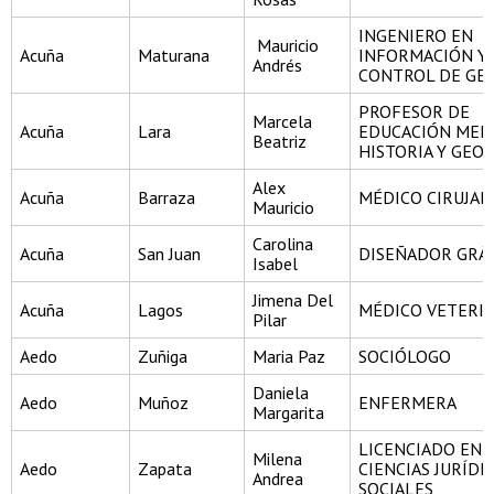
INGENIERO EN
Mauricio
Acuña
Maturana
INFORMACIÓN Y
Andrés
CONTROL DE GE
PROFESOR DE
Marcela
Acuña
Lara
EDUCACIÓN MEDI
Beatriz
HISTORIA Y GEO
Alex
Acuña
Barraza
MÉDICO CIRUJA
Mauricio
Carolina
Acuña
San Juan
DISEÑADOR GRÁ
Isabel
Jimena Del
Acuña
Lagos
MÉDICO VETERI
Pilar
Aedo
Zuñiga
Maria Paz
SOCIÓLOGO
Daniela
Aedo
Muñoz
ENFERMERA
Margarita
LICENCIADO EN
Milena
Aedo
Zapata
CIENCIAS JURÍDI
Andrea
SOCIALES