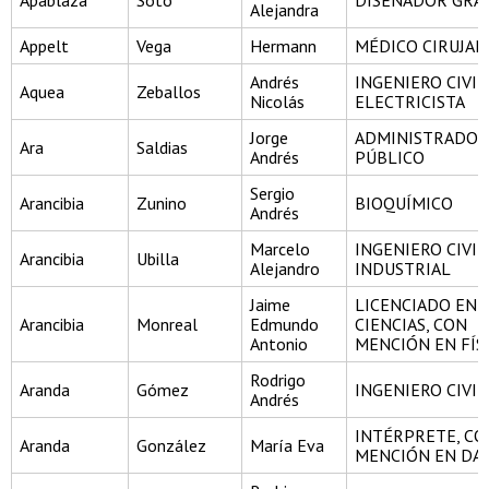
Apablaza
Soto
DISEÑADOR GRÁ
Alejandra
Appelt
Vega
Hermann
MÉDICO CIRUJA
Andrés
INGENIERO CIVIL
Aquea
Zeballos
Nicolás
ELECTRICISTA
Jorge
ADMINISTRADOR
Ara
Saldias
Andrés
PÚBLICO
Sergio
Arancibia
Zunino
BIOQUÍMICO
Andrés
Marcelo
INGENIERO CIVIL
Arancibia
Ubilla
Alejandro
INDUSTRIAL
Jaime
LICENCIADO EN
Arancibia
Monreal
Edmundo
CIENCIAS, CON
Antonio
MENCIÓN EN FÍS
Rodrigo
Aranda
Gómez
INGENIERO CIVIL
Andrés
INTÉRPRETE, CO
Aranda
González
María Eva
MENCIÓN EN DA