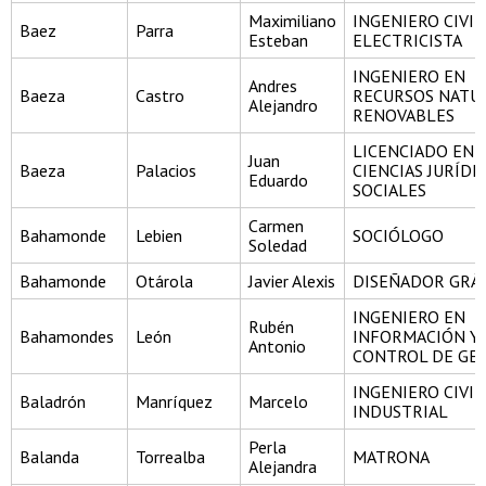
Maximiliano
INGENIERO CIVIL
Baez
Parra
Esteban
ELECTRICISTA
INGENIERO EN
Andres
Baeza
Castro
RECURSOS NATU
Alejandro
RENOVABLES
LICENCIADO EN
Juan
Baeza
Palacios
CIENCIAS JURÍDI
Eduardo
SOCIALES
Carmen
Bahamonde
Lebien
SOCIÓLOGO
Soledad
Bahamonde
Otárola
Javier Alexis
DISEÑADOR GRÁ
INGENIERO EN
Rubén
Bahamondes
León
INFORMACIÓN Y
Antonio
CONTROL DE GE
INGENIERO CIVIL
Baladrón
Manríquez
Marcelo
INDUSTRIAL
Perla
Balanda
Torrealba
MATRONA
Alejandra