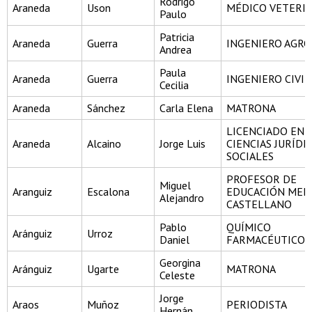
Rodrigo
Araneda
Uson
MÉDICO VETERI
Paulo
Patricia
Araneda
Guerra
INGENIERO AGR
Andrea
Paula
Araneda
Guerra
INGENIERO CIVIL
Cecilia
Araneda
Sánchez
Carla Elena
MATRONA
LICENCIADO EN
Araneda
Alcaino
Jorge Luis
CIENCIAS JURÍDI
SOCIALES
PROFESOR DE
Miguel
Aranguiz
Escalona
EDUCACIÓN MEDI
Alejandro
CASTELLANO
Pablo
QUÍMICO
Aránguiz
Urroz
Daniel
FARMACÉUTICO
Georgina
Aránguiz
Ugarte
MATRONA
Celeste
Jorge
Araos
Muñoz
PERIODISTA
Hernán