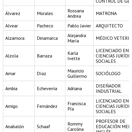
CONTROL DE GE
Rossana
Álvarez
Morales
MATRONA
Andrea
Alvear
Pacheco
Pablo Javier
ARQUITECTO
Alejandra
Alzamora
Dinamarca
MÉDICO VETERI
María
LICENCIADO EN
Karla
Alzola
Barraza
CIENCIAS JURÍDI
Ivette
SOCIALES
Mauricio
Amar
Díaz
SOCIÓLOGO
Guillermo
DISEÑADOR
Ambia
Echeverria
Adriana
INDUSTRIAL
LICENCIADO EN
Francisca
Amigo
Fernández
CIENCIAS JURÍDI
Pía
SOCIALES
PROFESOR DE
Rommy
Anabalón
Schaaf
EDUCACIÓN MEDI
Carolina
INGLÉS