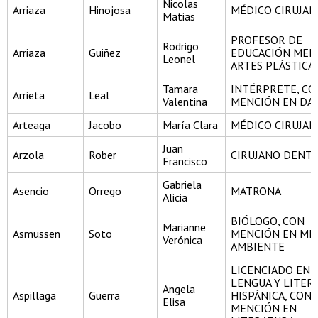
Nicolas
Arriaza
Hinojosa
MÉDICO CIRUJA
Matias
PROFESOR DE
Rodrigo
Arriaza
Guiñez
EDUCACIÓN MEDI
Leonel
ARTES PLÁSTICA
Tamara
INTÉRPRETE, CO
Arrieta
Leal
Valentina
MENCIÓN EN DA
Arteaga
Jacobo
María Clara
MÉDICO CIRUJA
Juan
Arzola
Rober
CIRUJANO DENTI
Francisco
Gabriela
Asencio
Orrego
MATRONA
Alicia
BIÓLOGO, CON
Marianne
Asmussen
Soto
MENCIÓN EN ME
Verónica
AMBIENTE
LICENCIADO EN
LENGUA Y LITER
Angela
Aspillaga
Guerra
HISPÁNICA, CON
Elisa
MENCIÓN EN