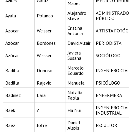
Aviles
Galaz
MÉDICO CIRUJA
Mabel
Alejandro
ADMINISTRADOR
Ayala
Polanco
Steve
PÚBLICO
Cristina
Azocar
Weisser
ARTISTA FOTÓG
Antonia
Azócar
Bordones
David Altair
PERIODISTA
Javiera
Azócar
Weisser
SOCIÓLOGO
Susana
Marcelo
Badilla
Donoso
INGENIERO CIVIL
Eduardo
Badilla
Rajevic
Manuela
PSICÓLOGO
Natalia
Badinez
Lara
ENFERMERA
Paola
INGENIERO CIVIL
Baek
?
Ha Nui
INDUSTRIAL
Daniel
Baez
Jofre
ESCULTOR
Alexis