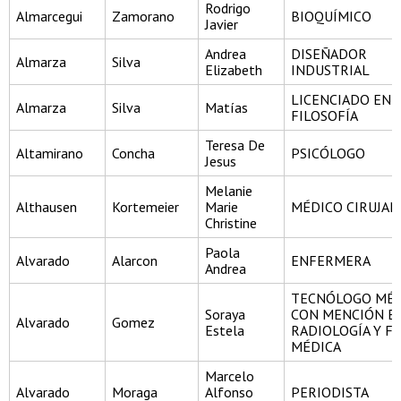
Rodrigo
Almarcegui
Zamorano
BIOQUÍMICO
Javier
Andrea
DISEÑADOR
Almarza
Silva
Elizabeth
INDUSTRIAL
LICENCIADO EN
Almarza
Silva
Matías
FILOSOFÍA
Teresa De
Altamirano
Concha
PSICÓLOGO
Jesus
Melanie
Althausen
Kortemeier
Marie
MÉDICO CIRUJA
Christine
Paola
Alvarado
Alarcon
ENFERMERA
Andrea
TECNÓLOGO MÉD
Soraya
CON MENCIÓN E
Alvarado
Gomez
Estela
RADIOLOGÍA Y FÍ
MÉDICA
Marcelo
Alvarado
Moraga
Alfonso
PERIODISTA