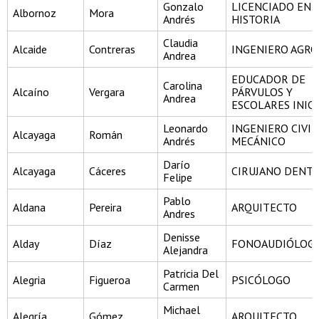
Gonzalo
LICENCIADO EN
Albornoz
Mora
Andrés
HISTORIA
Claudia
Alcaide
Contreras
INGENIERO AGR
Andrea
EDUCADOR DE
Carolina
Alcaíno
Vergara
PÁRVULOS Y
Andrea
ESCOLARES INIC
Leonardo
INGENIERO CIVIL
Alcayaga
Román
Andrés
MECÁNICO
Darío
Alcayaga
Cáceres
CIRUJANO DENTI
Felipe
Pablo
Aldana
Pereira
ARQUITECTO
Andres
Denisse
Alday
Díaz
FONOAUDIÓLOG
Alejandra
Patricia Del
Alegria
Figueroa
PSICÓLOGO
Carmen
Michael
Alegría
Gómez
ARQUITECTO