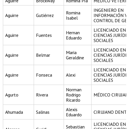
Aguirre
Brockway
Romina Pía
MÉDICO VETERI
INGENIERO EN
Romina
Aguirre
Gutiérrez
INFORMACIÓN Y
Isabel
CONTROL DE GE
LICENCIADO EN
Hernan
Aguirre
Fuentes
CIENCIAS JURÍDI
Eduardo
SOCIALES
LICENCIADO EN
Maria
Aguirre
Belmar
CIENCIAS JURÍDI
Geraldine
SOCIALES
LICENCIADO EN
Aguirre
Fonseca
Alexi
CIENCIAS JURÍDI
SOCIALES
Norman
Agurto
Rivera
Rodrigo
MÉDICO CIRUJA
Ricardo
Alexis
Ahumada
Salinas
CIRUJANO DENTI
Eduardo
LICENCIADO EN
Sebastian