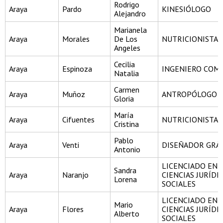
Rodrigo
Araya
Pardo
KINESIÓLOGO
Alejandro
Marianela
Araya
Morales
De Los
NUTRICIONISTA
Angeles
Cecilia
Araya
Espinoza
INGENIERO COM
Natalia
Carmen
Araya
Muñoz
ANTROPÓLOGO S
Gloria
María
Araya
Cifuentes
NUTRICIONISTA
Cristina
Pablo
Araya
Venti
DISEÑADOR GRÁ
Antonio
LICENCIADO EN
Sandra
Araya
Naranjo
CIENCIAS JURÍDI
Lorena
SOCIALES
LICENCIADO EN
Mario
Araya
Flores
CIENCIAS JURÍDI
Alberto
SOCIALES