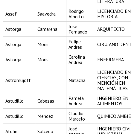
LITERATURA
Rodrigo
LICENCIADO EN
Assef
Saavedra
Alberto
HISTORIA
José
Astorga
Camarena
ARQUITECTO
Fernando
Felipe
Astorga
Moris
CIRUJANO DENTI
Andrés
Carolina
Astorga
Moris
ENFERMERA
Andrea
LICENCIADO EN
CIENCIAS, CON
Astromujoff
Natacha
MENCIÓN EN
MATEMÁTICAS
Pamela
INGENIERO EN
Astudillo
Cabezas
Andrea
ALIMENTOS
Claudio
Astudillo
Mendez
QUÍMICO AMBIE
Marcelo
José
INGENIERO CIVIL
Atuán
Salcedo