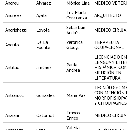
Andreu
Álvarez
Mónica Lina
MÉDICO VETERI
Luz María
Andrews
Ayala
ARQUITECTO
Constanza
Sebastián
Andrighetti
Loyola
MÉDICO CIRUJA
Andrés
De La
Veronica
TERAPEUTA
Angulo
Fuente
Gladys
OCUPACIONAL
LICENCIADO EN
LENGUA Y LITER
Paula
Antilao
Jiménez
HISPÁNICA, CON
Andrea
MENCIÓN EN
LITERATURA
TECNÓLOGO MÉD
CON MENCIÓN E
Antonucci
Gonzalez
Maria Paz
MORFOFISIOPAT
Y CITODIAGNÓST
Franco
Anziani
Ostornol
MÉDICO CIRUJA
Enrico
Valeria