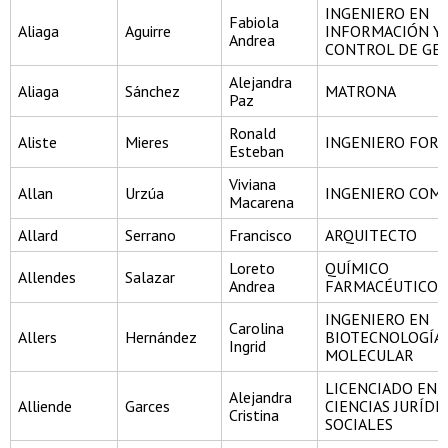
INGENIERO EN
Fabiola
Aliaga
Aguirre
INFORMACIÓN Y
Andrea
CONTROL DE GE
Alejandra
Aliaga
Sánchez
MATRONA
Paz
Ronald
Aliste
Mieres
INGENIERO FORE
Esteban
Viviana
Allan
Urzúa
INGENIERO COM
Macarena
Allard
Serrano
Francisco
ARQUITECTO
Loreto
QUÍMICO
Allendes
Salazar
Andrea
FARMACÉUTICO
INGENIERO EN
Carolina
Allers
Hernández
BIOTECNOLOGÍA
Ingrid
MOLECULAR
LICENCIADO EN
Alejandra
Alliende
Garces
CIENCIAS JURÍDI
Cristina
SOCIALES