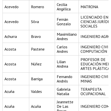
Cecilia
Acevedo
Romero
MATRONA
Angélica
LICENCIADO EN
Fernán
Acevedo
Silva
CIENCIAS JURÍDI
Gonzalo
SOCIALES
Maximiliano
Achurra
Bravo
INGENIERO AGR
Andres
Carlos
INGENIERO CIVIL
Acosta
Pastene
Andres
COMPUTACIÓN
PROFESOR DE
Lilian
Acosta
Núñez
EDUCACIÓN MEDI
Andrea
ARTES PLÁSTICA
Fernando
INGENIERO CIVIL
Acosta
Barriga
Andrés
MINAS
Gabriela
TERAPEUTA
Acuña
Valdes
Natalia
OCUPACIONAL
Jeannette
Acuña
Acuña
De Las
INGENIERO COM
Rosas