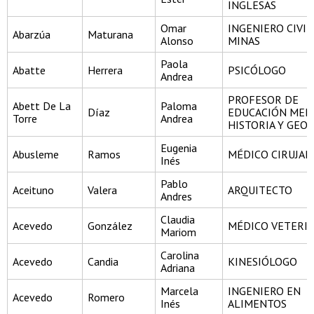
INGLESAS
Omar
INGENIERO CIVIL
Abarzúa
Maturana
Alonso
MINAS
Paola
Abatte
Herrera
PSICÓLOGO
Andrea
PROFESOR DE
Abett De La
Paloma
Díaz
EDUCACIÓN MEDI
Torre
Andrea
HISTORIA Y GEO
Eugenia
Abusleme
Ramos
MÉDICO CIRUJA
Inés
Pablo
Aceituno
Valera
ARQUITECTO
Andres
Claudia
Acevedo
González
MÉDICO VETERI
Mariom
Carolina
Acevedo
Candia
KINESIÓLOGO
Adriana
Marcela
INGENIERO EN
Acevedo
Romero
Inés
ALIMENTOS