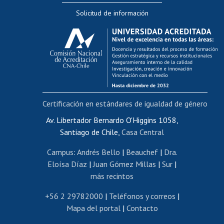
Solicitud de información
Evaluación docente
Calificación académica
Postulación al AUCAI
Funcionarias/os
Cursos internos de capacitación
Bienestar del personal
Certificación en estándares de igualdad de género
Portal de movilidad interna
Certificado de renta
Av. Libertador Bernardo O'Higgins 1058,
Santiago de Chile,
Casa Central
Certificado de renta honorarios
Gestión de correo uchile
Campus
:
Andrés Bello
|
Beauchef
|
Dra.
Editar páginas blancas
Eloísa Díaz
|
Juan Gómez Millas
|
Sur
|
más recintos
Extranjeras/os
Revalidación y reconocimiento de títulos
+56 2 29782000
|
Teléfonos y correos
|
Mapa del portal
|
Contacto
Postulación al Programa de Movilidad Estudiantil
Inscripción de asignaturas