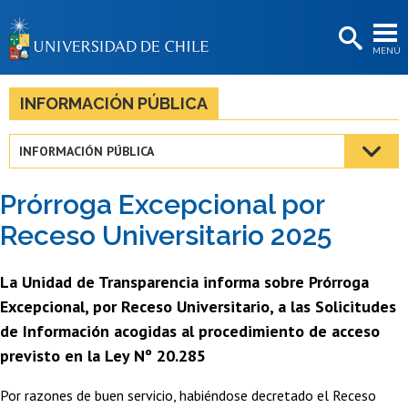
EXTENSIÓN
MENÚ
BIBLIOTECAS
LA UNIVERSIDAD
INFORMACIÓN PÚBLICA
Postulantes
INFORMACIÓN PÚBLICA
Estudiantes
Prórroga Excepcional por
Académicas/os
Receso Universitario 2025
Funcionarias/os
La Unidad de Transparencia informa sobre Prórroga
Egresadas/os
Excepcional, por Receso Universitario, a las Solicitudes
de Información acogidas al procedimiento de acceso
previsto en la Ley Nº 20.285
Por razones de buen servicio, habiéndose decretado el Receso