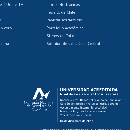
correo uchile
|
le
Uchile TV
Libros electrónicos
nas blancas
Tesis U. de Chile
os
Revistas académicas
, sexual y violencia
Denuncias administrativas
 y coro
Portafolio académico
Sismos en Chile
itaria
Solicitud de salas Casa Central