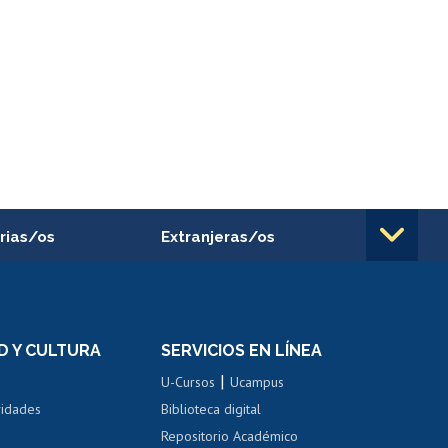
rias/os
Extranjeras/os
rnos de
Revalidación y reconocimiento
n
de títulos
el personal
Postulación al Programa de
Movilidad Estudiantil
D Y CULTURA
SERVICIOS EN LÍNEA
ovilidad interna
Inscripción de asignaturas
|
 de renta
U-Cursos
Ucampus
Cursos de español
 de renta
vidades
Biblioteca digital
Repositorio Académico