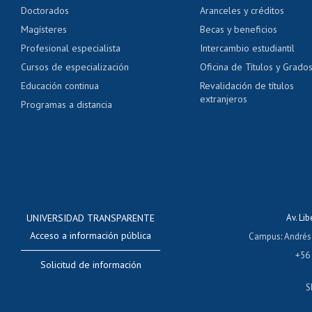
Doctorados
Aranceles y créditos
Certificado de títulos 
Magísteres
Becas y beneficios
Profesional especialista
Intercambio estudiantil
Mi Uchile
Ayu
Cursos de especialización
Oficina de Títulos y Grado
Educación continua
Revalidación de títulos
extranjeros
Programas a distancia
UNIVERSIDAD TRANSPARENTE
Av. Li
Acceso a información pública
Campus
:
Andrés
+56
Solicitud de información
S