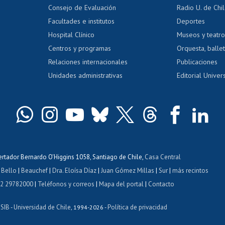
Gestión de 
Consejo de Evaluación
Radio U. de Chi
Postulación al AUCAI
y grados
Editar pági
Facultades e institutos
Deportes
Hospital Clínico
Museos y teatr
da tecnológica
Tarjeta TUI
Wifi
Acoso laboral
s
Centros y programas
Orquesta, ballet
Relaciones internacionales
Publicaciones
Unidades administrativas
Editorial Univers
bertador Bernardo O'Higgins 1058, Santiago de Chile,
Casa Central
 Bello
|
Beauchef
|
Dra. Eloísa Díaz
|
Juan Gómez Millas
|
Sur
|
más recintos
 2 29782000
|
Teléfonos y correos
|
Mapa del portal
|
Contacto
ISIB
Universidad de Chile
Política de privacidad
-
, 1994-2026 -