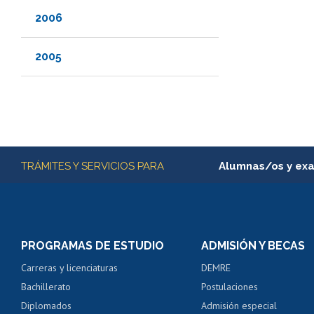
2006
2005
Más información
TRÁMITES Y SERVICIOS PARA
Alumnas/os y ex
Matrícula en línea
Inscripción y cambio d
Consulta y certificado
PROGRAMAS DE ESTUDIO
ADMISIÓN Y BECAS
Certificado de alumno
Carreras y licenciaturas
DEMRE
Servicio médico y den
Bachillerato
Postulaciones
Pago de arancel y cré
Diplomados
Admisión especial
Pago de arancel y cré