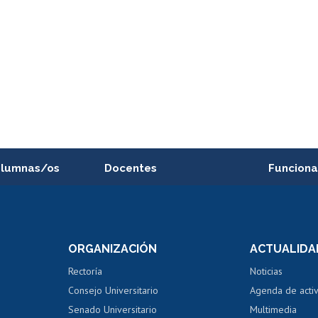
alumnas/os
Docentes
Funciona
Postulación a concursos
Cursos inte
internos de investigación
capacitació
e asignaturas
Consulta a bases de datos
Bienestar d
 de notas
ORGANIZACIÓN
ACTUALIDA
Perfeccionamiento
Portal de m
 regular
Editar Portafolio Académico
Certificado
Rectoría
Noticias
tal
Evaluación docente
Certificado
Consejo Universitario
Agenda de acti
dito alumnos
honorarios
Calificación académica
Senado Universitario
Multimedia
dito exalumnos