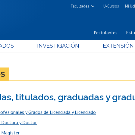
Facultades
U-Cursos
Mi Uc
Arquitectura y Urbanismo
Ciencias
Postulantes
Estu
Cs. Físicas y Matemáticas
ADOS
INVESTIGACIÓN
EXTENSIÓN
Cs. Químicas y Farmacéuticas
Cs. Veterinarias y Pecuarias
Derecho
OS
Filosofía y Humanidades
Medicina
das, titulados, graduadas y gra
Estudios Avanzados en Educación
Nutrición y Tecnología de
rofesionales y Grados de Licenciada y Licenciado
Alimentos
 Doctora y Doctor
 Magíster