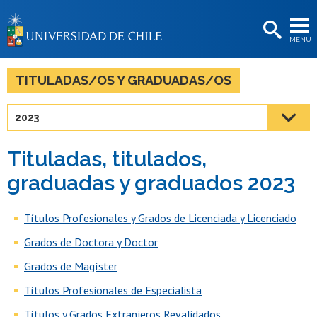
EXTENSIÓN
MENÚ
BIBLIOTECAS
LA UNIVERSIDAD
TITULADAS/OS Y GRADUADAS/OS
Postulantes
2023
Estudiantes
Tituladas, titulados,
Académicas/os
graduadas y graduados 2023
Funcionarias/os
Títulos Profesionales y Grados de Licenciada y Licenciado
Egresadas/os
Grados de Doctora y Doctor
Grados de Magíster
Títulos Profesionales de Especialista
Títulos y Grados Extranjeros Revalidados