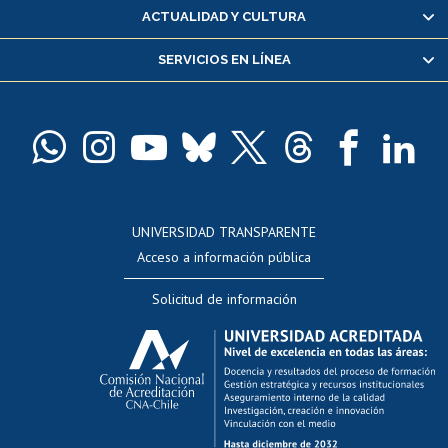
Certificado de alumno regular
ACTUALIDAD Y CULTURA
Servicio médico y dental
SERVICIOS EN LÍNEA
Pago de arancel y crédito alumnos
Pago de arancel y crédito exalumnos
Certificado de títulos y grados
Docentes
Postulación a concursos internos de investigación
Consulta a bases de datos
UNIVERSIDAD TRANSPARENTE
Perfeccionamiento
Acceso a información pública
Editar Portafolio Académico
Solicitud de información
Evaluación docente
Calificación académica
Postulación al AUCAI
Funcionarias/os
Cursos internos de capacitación