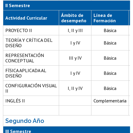
II Semestre
Ámbito de
Línea de
Actividad Curricular
desempeño
Formación
PROYECTO II
I, II y III
Básica
TEORÍA Y CRÍTICA DEL
I y IV
Básica
DISEÑO
REPRESENTACIÓN
III y IV
Básica
CONCEPTUAL
FÍSICA APLICADA AL
I y IV
Básica
DISEÑO
CONFIGURACIÓN VISUAL
I, II y IV
Básica
II
INGLÉS II
Complementaria
Segundo Año
III Semestre