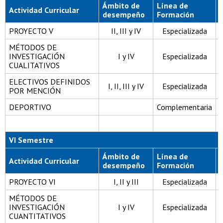
Ámbito de
Línea de
Actividad Curricular
desempeño
Formación
PROYECTO V
II, III y IV
Especializada
MÉTODOS DE
INVESTIGACIÓN
I y IV
Especializada
CUALITATIVOS
ELECTIVOS DEFINIDOS
I, II, III y IV
Especializada
POR MENCIÓN
DEPORTIVO
Complementaria
VI Semestre
Ámbito de
Línea de
Actividad Curricular
desempeño
Formación
PROYECTO VI
I, II y III
Especializada
MÉTODOS DE
INVESTIGACIÓN
I y IV
Especializada
CUANTITATIVOS