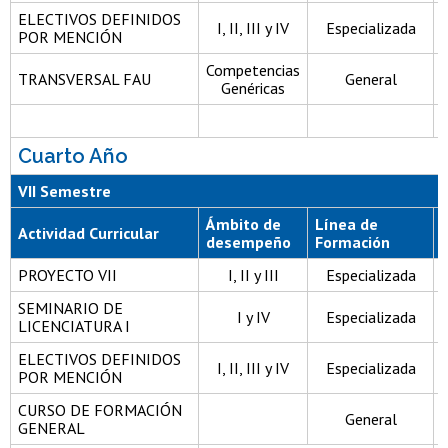
ELECTIVOS DEFINIDOS
I, II, III y IV
Especializada
9
POR MENCIÓN
Competencias
TRANSVERSAL FAU
General
Genéricas
Cuarto Año
VII Semestre
Ámbito de
Línea de
Actividad Curricular
desempeño
Formación
PROYECTO VII
I, II y III
Especializada
SEMINARIO DE
I y IV
Especializada
LICENCIATURA I
ELECTIVOS DEFINIDOS
I, II, III y IV
Especializada
POR MENCIÓN
CURSO DE FORMACIÓN
General
GENERAL