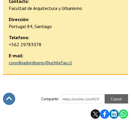
Contacto:
Facultad de Arquitectura y Urbanismo
Dirección:
Portugal 84, Santiago
Telefono:
+562 29783078
E-mail:
coordinadordiseno@uchilefau.cl
Compartir:
Copiar
https://uchile.cl/u4929
Subir