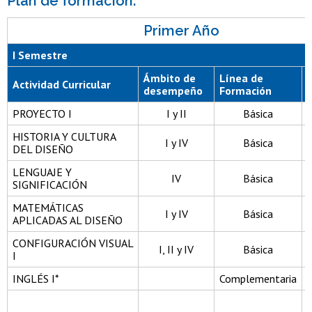
Plan de formación:
Primer Año
I Semestre
Ámbito de
Línea de
Actividad Curricular
desempeño
Formación
PROYECTO I
I y II
Básica
HISTORIA Y CULTURA
I y IV
Básica
DEL DISEÑO
LENGUAJE Y
IV
Básica
SIGNIFICACIÓN
MATEMÁTICAS
I y IV
Básica
APLICADAS AL DISEÑO
CONFIGURACIÓN VISUAL
I, II y IV
Básica
I
INGLÉS I*
Complementaria