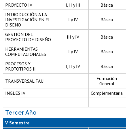
PROYECTO IV
I, II y III
Básica
INTRODUCCIÓN A LA
INVESTIGACIÓN EN EL
I y IV
Básica
DISEÑO
GESTIÓN DEL
III y IV
Básica
PROYECTO DE DISEÑO
HERRAMIENTAS
I y IV
Básica
COMPUTACIONALES
PROCESOS Y
I, II y IV
Básica
PROTOTIPOS II
Formación
TRANSVERSAL FAU
General
INGLÉS IV
Complementaria
Tercer Año
V Semestre