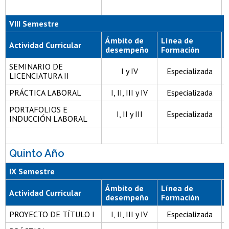
VIII Semestre
Ámbito de
Línea de
Actividad Curricular
desempeño
Formación
SEMINARIO DE
I y IV
Especializada
LICENCIATURA II
PRÁCTICA LABORAL
I, II, III y IV
Especializada
PORTAFOLIOS E
I, II y III
Especializada
INDUCCIÓN LABORAL
Quinto Año
IX Semestre
Ámbito de
Línea de
Actividad Curricular
desempeño
Formación
PROYECTO DE TÍTULO I
I, II, III y IV
Especializada