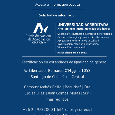
Perfeccionamiento
Acceso a información pública
Editar Portafolio Académico
Solicitud de información
Evaluación docente
Calificación académica
Postulación al AUCAI
Funcionarias/os
Cursos internos de capacitación
Bienestar del personal
Certificación en estándares de igualdad de género
Portal de movilidad interna
Certificado de renta
Av. Libertador Bernardo O'Higgins 1058,
Santiago de Chile,
Casa Central
Certificado de renta honorarios
Gestión de correo uchile
Campus
:
Andrés Bello
|
Beauchef
|
Dra.
Editar páginas blancas
Eloísa Díaz
|
Juan Gómez Millas
|
Sur
|
más recintos
Extranjeras/os
Revalidación y reconocimiento de títulos
+56 2 29782000
|
Teléfonos y correos
|