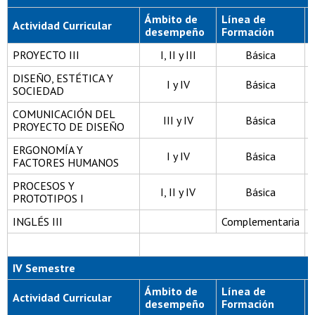
Ámbito de
Línea de
Actividad Curricular
desempeño
Formación
PROYECTO III
I, II y III
Básica
DISEÑO, ESTÉTICA Y
I y IV
Básica
SOCIEDAD
COMUNICACIÓN DEL
III y IV
Básica
PROYECTO DE DISEÑO
ERGONOMÍA Y
I y IV
Básica
FACTORES HUMANOS
PROCESOS Y
I, II y IV
Básica
PROTOTIPOS I
INGLÉS III
Complementaria
IV Semestre
Ámbito de
Línea de
Actividad Curricular
desempeño
Formación