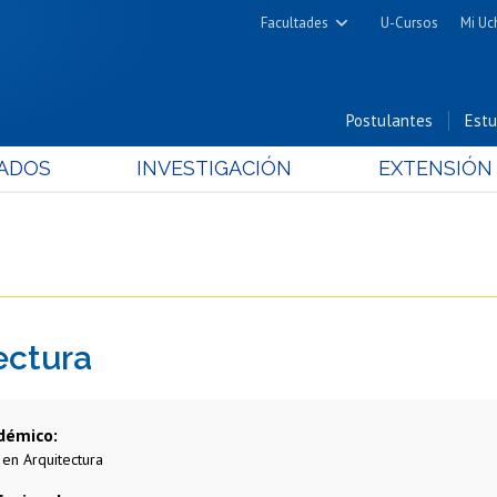
Facultades
U-Cursos
Mi Uc
Arquitectura y Urbanismo
Ciencias
Postulantes
Estu
Cs. Físicas y Matemáticas
ADOS
INVESTIGACIÓN
EXTENSIÓN
Cs. Químicas y Farmacéuticas
Cs. Veterinarias y Pecuarias
Derecho
Filosofía y Humanidades
Medicina
ectura
Estudios Avanzados en Educación
Nutrición y Tecnología de
Alimentos
démico
 en Arquitectura