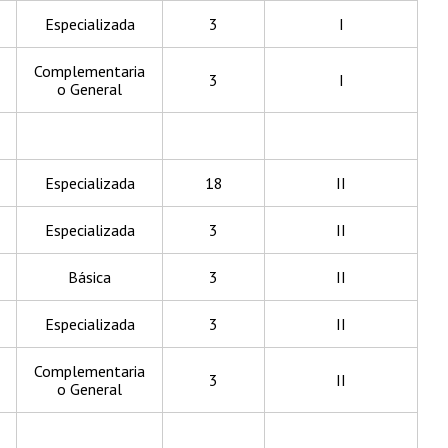
Especializada
3
I
Complementaria
3
I
o General
Especializada
18
II
Especializada
3
II
Básica
3
II
Especializada
3
II
Complementaria
3
II
o General