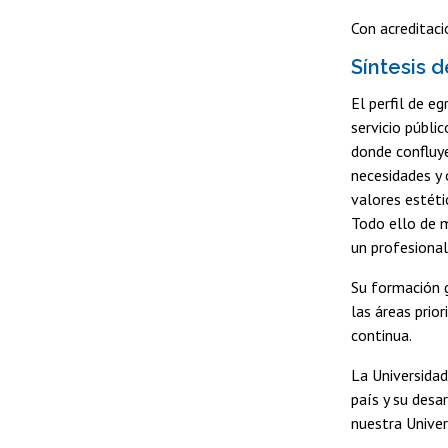
Con acreditaci
Síntesis d
El perfil de e
servicio públi
donde confluye
necesidades y
valores estét
Todo ello de m
un profesiona
Su formación g
las áreas prio
continua.
La Universidad
país y su desa
nuestra Univer