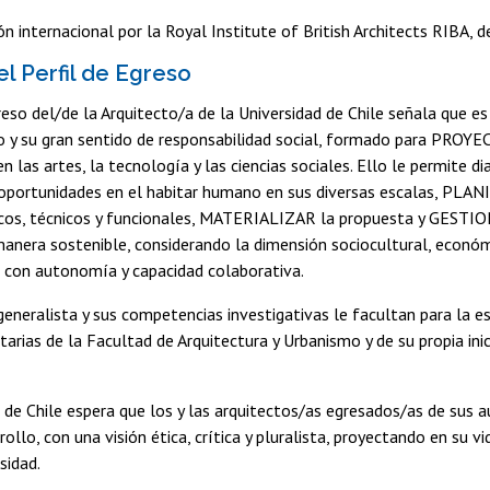
ón internacional por la Royal Institute of British Architects RIBA,
el Perfil de Egreso
greso del/de la Arquitecto/a de la Universidad de Chile señala que 
co y su gran sentido de responsabilidad social, formado para PROY
n las artes, la tecnología y las ciencias sociales. Ello le permite
 oportunidades en el habitar humano en sus diversas escalas, PLAN
icos, técnicos y funcionales, MATERIALIZAR la propuesta y GEST
anera sostenible, considerando la dimensión sociocultural, económ
l con autonomía y capacidad colaborativa.
eneralista y sus competencias investigativas le facultan para la es
ritarias de la Facultad de Arquitectura y Urbanismo y de su propia i
 de Chile espera que los y las arquitectos/as egresados/as de sus
rrollo, con una visión ética, crítica y pluralista, proyectando en su
sidad.