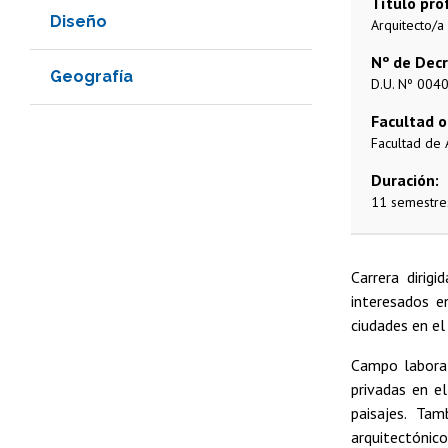
Título pro
Diseño
Arquitecto/a
Nº de Dec
Geografía
D.U. Nº 004
Facultad o
Facultad de 
Duración
11 semestres
Carrera dirigi
interesados e
ciudades en el
Campo laboral
privadas en el
paisajes. Ta
arquitectónico