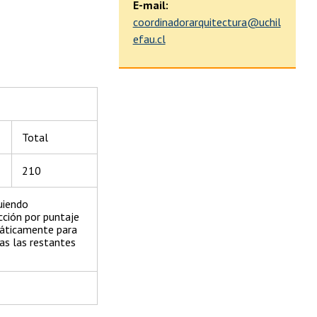
E-mail:
coordinadorarquitectura@uchil
efau.cl
Total
210
uiendo
cción por puntaje
máticamente para
as las restantes