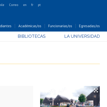
hile
Correo
en
fr
pt
Artes
Cs. Agronómicas
diantes
Académicas/os
Funcionarias/os
Egresadas/os
Cs. Forestales y Conservación
BIBLIOTECAS
LA UNIVERSIDAD
Cs. Sociales
Comunicación e Imagen
Economía y Negocios
Gobierno
Odontología
Estudios Internacionales
Bachillerato
Hospital Clínico