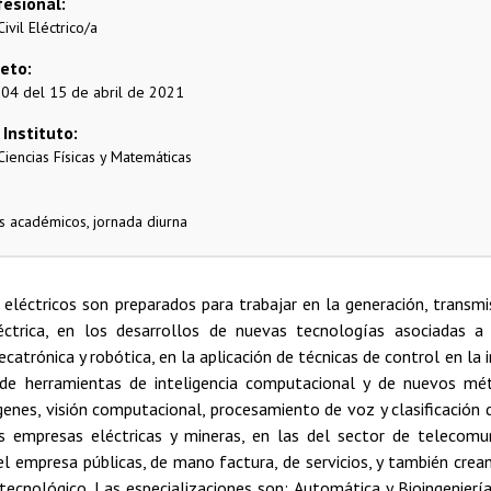
fesional
ivil Eléctrico/a
reto
504 del 15 de abril de 2021
 Instituto
Ciencias Físicas y Matemáticas
 académicos, jornada diurna
 eléctricos son preparados para trabajar en la generación, transmis
éctrica, en los desarrollos de nuevas tecnologías asociadas a
catrónica y robótica, en la aplicación de técnicas de control en la i
 de herramientas de inteligencia computacional y de nuevos mé
enes, visión computacional, procesamiento de voz y clasificación 
s empresas eléctricas y mineras, en las del sector de telecomun
 el empresa públicas, de mano factura, de servicios, y también cr
tecnológico. Las especializaciones son: Automática y Bioingeniería