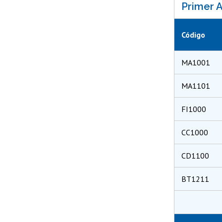
Primer 
Código
MA1001
MA1101
FI1000
CC1000
CD1100
BT1211