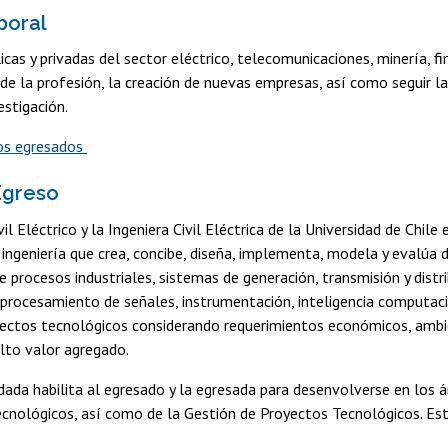
boral
cas y privadas del sector eléctrico, telecomunicaciones, minería, fi
de la profesión, la creación de nuevas empresas, así como seguir la
estigación.
os egresados
 Egreso
vil Eléctrico y la Ingeniera Civil Eléctrica de la Universidad de Chil
a ingeniería que crea, concibe, diseña, implementa, modela y evalú
de procesos industriales, sistemas de generación, transmisión y distr
procesamiento de señales, instrumentación, inteligencia computacio
ectos tecnológicos considerando requerimientos económicos, ambient
alto valor agregado.
ada habilita al egresado y la egresada para desenvolverse en los ámb
cnológicos, así como de la Gestión de Proyectos Tecnológicos. Es