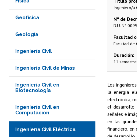
Física
Título pro
Ingeniero/a C
Geofísica
Nº de Dec
D.U. N° 009
Geología
Facultad o
Facultad de 
Ingeniería Civil
Duración
11 semestres
Ingeniería Civil de Minas
Los ingenieros
Ingeniería Civil en
Biotecnología
la energía el
electrónica, me
el desarrollo
Ingeniería Civil en
Computación
señales e imág
en las grande
financiero, en
Ingeniería Civil Eléctrica
de desarrollo 