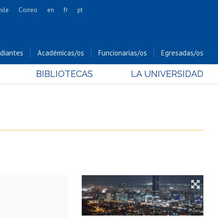
hile
Correo
en
fr
pt
Artes
Cs. Agronómicas
diantes
Académicas/os
Funcionarias/os
Egresadas/os
Cs. Forestales y Conservación
BIBLIOTECAS
LA UNIVERSIDAD
Cs. Sociales
Comunicación e Imagen
Economía y Negocios
Gobierno
Odontología
Estudios Internacionales
Bachillerato
Hospital Clínico