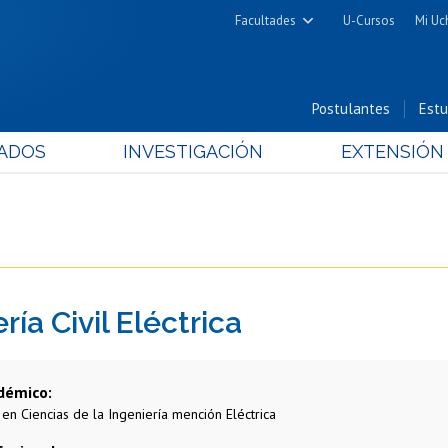
Facultades
U-Cursos
Mi Uc
Arquitectura y Urbanismo
Ciencias
Postulantes
Estu
Cs. Físicas y Matemáticas
ADOS
INVESTIGACIÓN
EXTENSIÓN
Cs. Químicas y Farmacéuticas
Cs. Veterinarias y Pecuarias
Derecho
Filosofía y Humanidades
Medicina
ría Civil Eléctrica
Estudios Avanzados en Educación
Nutrición y Tecnología de
Alimentos
démico
 en Ciencias de la Ingeniería mención Eléctrica