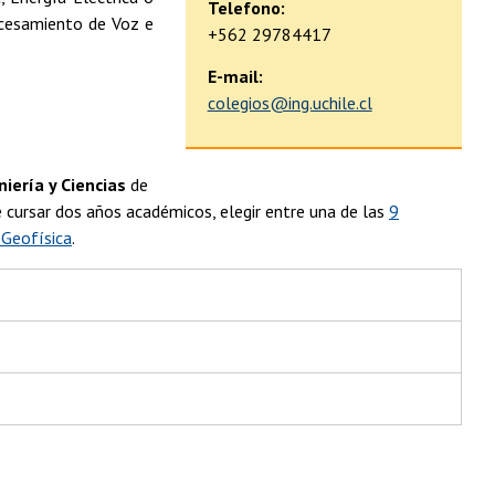
Telefono:
ocesamiento de Voz e
+562 29784417
E-mail:
colegios@ing.uchile.cl
iería y Ciencias
de
 cursar dos años académicos, elegir entre una de las
9
 Geofísica
.