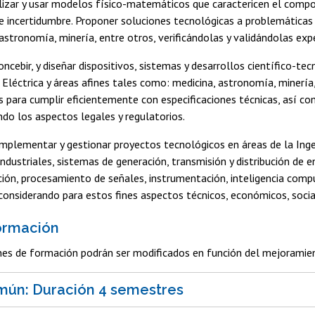
alizar y usar modelos físico-matemáticos que caractericen el comp
e incertidumbre. Proponer soluciones tecnológicas a problemáticas a
 astronomía, minería, entre otros, verificándolas y validándolas e
oncebir, y diseñar dispositivos, sistemas y desarrollos científico-t
a Eléctrica y áreas afines tales como: medicina, astronomía, minerí
s para cumplir eficientemente con especificaciones técnicas, así co
ndo los aspectos legales y regulatorios.
 implementar y gestionar proyectos tecnológicos en áreas de la Ing
ndustriales, sistemas de generación, transmisión y distribución de e
ión, procesamiento de señales, instrumentación, inteligencia compu
considerando para estos fines aspectos técnicos, económicos, social
ormación
es de formación podrán ser modificados en función del mejoramien
mún: Duración 4 semestres