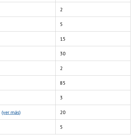
2
5
15
30
2
85
3
)
(ver más)
20
5