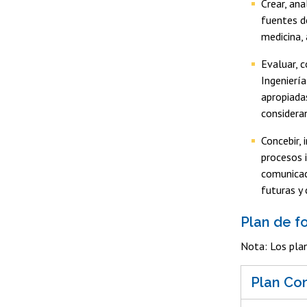
Crear, an
fuentes d
medicina,
Evaluar, c
Ingenierí
apropiada
considera
Concebir,
procesos i
comunicac
futuras y 
Plan de f
Nota: Los plan
Plan Co