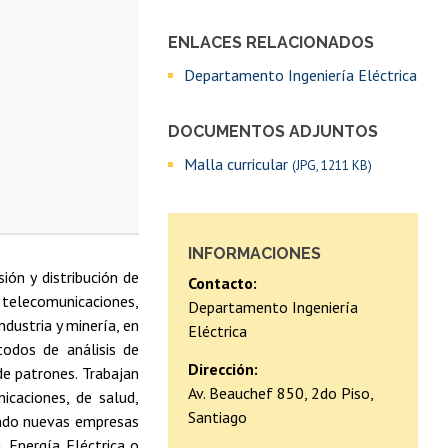
ENLACES RELACIONADOS
Departamento Ingeniería Eléctrica
DOCUMENTOS ADJUNTOS
Malla curricular
(JPG, 1211 KB)
INFORMACIONES
ión y distribución de
Contacto:
 telecomunicaciones,
Departamento Ingeniería
ndustria y minería, en
Eléctrica
todos de análisis de
Dirección:
de patrones. Trabajan
Av. Beauchef 850, 2do Piso,
icaciones, de salud,
Santiago
eando nuevas empresas
, Energía Eléctrica o