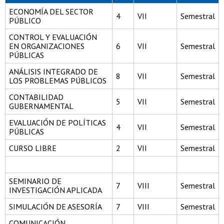
ECONOMÍA DEL SECTOR
4
VII
Semestral
PÚBLICO
CONTROL Y EVALUACIÓN
EN ORGANIZACIONES
6
VII
Semestral
PÚBLICAS
ANÁLISIS INTEGRADO DE
8
VII
Semestral
LOS PROBLEMAS PÚBLICOS
CONTABILIDAD
5
VII
Semestral
GUBERNAMENTAL
EVALUACIÓN DE POLÍTICAS
4
VII
Semestral
PÚBLICAS
CURSO LIBRE
2
VII
Semestral
SEMINARIO DE
7
VIII
Semestral
INVESTIGACIÓN APLICADA
SIMULACIÓN DE ASESORÍA
7
VIII
Semestral
COMUNICACIÓN