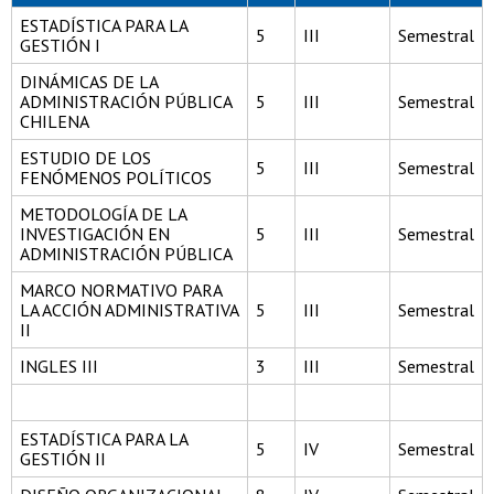
ESTADÍSTICA PARA LA
5
III
Semestral
GESTIÓN I
DINÁMICAS DE LA
ADMINISTRACIÓN PÚBLICA
5
III
Semestral
CHILENA
ESTUDIO DE LOS
5
III
Semestral
FENÓMENOS POLÍTICOS
METODOLOGÍA DE LA
INVESTIGACIÓN EN
5
III
Semestral
ADMINISTRACIÓN PÚBLICA
MARCO NORMATIVO PARA
LA ACCIÓN ADMINISTRATIVA
5
III
Semestral
II
INGLES III
3
III
Semestral
ESTADÍSTICA PARA LA
5
IV
Semestral
GESTIÓN II