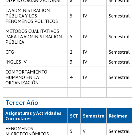
DISEÑO ORGANIZACIONAL
8
IV
Semestral
LA ADMINISTRACIÓN
PÚBLICA Y LOS
5
IV
Semestral
FENÓMENOS POLÍTICOS
MÉTODOS CUALITATIVOS
PARA LA ADMINISTRACIÓN
5
IV
Semestral
PÚBLICA
CFG
2
IV
Semestral
INGLES IV
3
IV
Semestral
COMPORTAMIENTO
HUMANO EN LA
4
IV
Semestral
ORGANIZACIÓN
Tercer Año
Asignaturas y Actividades
SCT
Semestre
Régimen
Curriculares
FENÓMENOS
5
V
Semestral
MICROECONÓMICOS