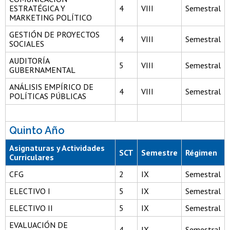
ESTRATÉGICA Y
4
VIII
Semestral
MARKETING POLÍTICO
GESTIÓN DE PROYECTOS
4
VIII
Semestral
SOCIALES
AUDITORÍA
5
VIII
Semestral
GUBERNAMENTAL
ANÁLISIS EMPÍRICO DE
4
VIII
Semestral
POLÍTICAS PÚBLICAS
Quinto Año
Asignaturas y Actividades
SCT
Semestre
Régimen
Curriculares
CFG
2
IX
Semestral
ELECTIVO I
5
IX
Semestral
ELECTIVO II
5
IX
Semestral
EVALUACIÓN DE
4
IX
Semestral