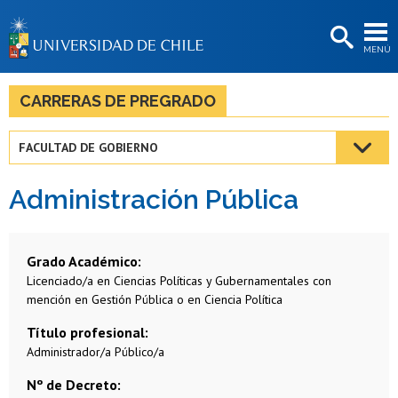
EXTENSIÓN
MENÚ
BIBLIOTECAS
LA UNIVERSIDAD
CARRERAS DE PREGRADO
Postulantes
FACULTAD DE GOBIERNO
Estudiantes
Administración Pública
Académicas/os
Funcionarias/os
Grado Académico
Egresadas/os
Licenciado/a en Ciencias Políticas y Gubernamentales con
mención en Gestión Pública o en Ciencia Política
Título profesional
Administrador/a Público/a
Nº de Decreto