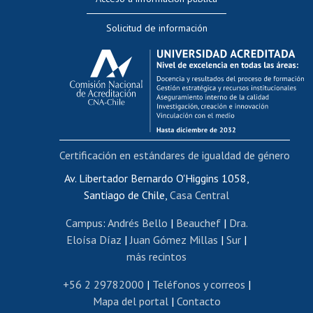
Editar Portafolio Académico
Solicitud de información
Evaluación docente
Calificación académica
Postulación al AUCAI
Funcionarias/os
Cursos internos de capacitación
Bienestar del personal
Certificación en estándares de igualdad de género
Portal de movilidad interna
Certificado de renta
Av. Libertador Bernardo O'Higgins 1058,
Santiago de Chile,
Casa Central
Certificado de renta honorarios
Gestión de correo uchile
Campus
:
Andrés Bello
|
Beauchef
|
Dra.
Editar páginas blancas
Eloísa Díaz
|
Juan Gómez Millas
|
Sur
|
más recintos
Extranjeras/os
Revalidación y reconocimiento de títulos
+56 2 29782000
|
Teléfonos y correos
|
Mapa del portal
|
Contacto
Postulación al Programa de Movilidad Estudiantil