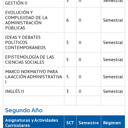
5
II
Semestral
GESTIÓN II
EVOLUCIÓN Y
COMPLEJIDAD DE LA
6
II
Semestral
ADMINISTRACIÓN
PÚBLICAS
IDEAS Y DEBATES
POLÍTICOS
5
II
Semestral
CONTEMPORÁNEOS
EPISTEMOLOGÍA DE LAS
5
II
Semestral
CIENCIAS SOCIALES
MARCO NORMATIVO PARA
LA ACCIÓN ADMINISTRATIVA
5
II
Semestral
I
INGLÉS II
3
II
Semestral
Segundo Año
Asignaturas y Actividades
SCT
Semestre
Régimen
Curriculares