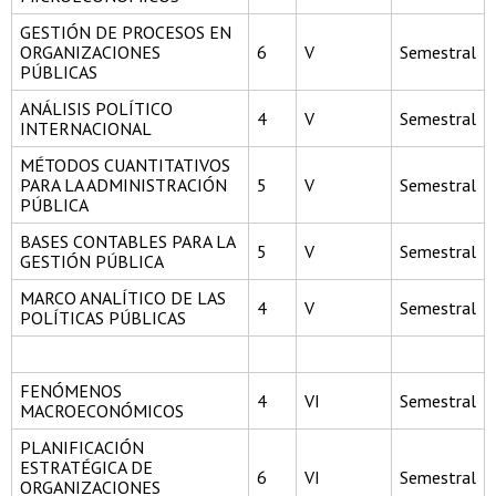
GESTIÓN DE PROCESOS EN
ORGANIZACIONES
6
V
Semestral
PÚBLICAS
ANÁLISIS POLÍTICO
4
V
Semestral
INTERNACIONAL
MÉTODOS CUANTITATIVOS
PARA LA ADMINISTRACIÓN
5
V
Semestral
PÚBLICA
BASES CONTABLES PARA LA
5
V
Semestral
GESTIÓN PÚBLICA
MARCO ANALÍTICO DE LAS
4
V
Semestral
POLÍTICAS PÚBLICAS
FENÓMENOS
4
VI
Semestral
MACROECONÓMICOS
PLANIFICACIÓN
ESTRATÉGICA DE
6
VI
Semestral
ORGANIZACIONES