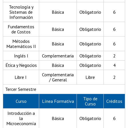
Tecnología y
Sistemas de
Básica
Obligatorio
6
Información
Fundamentos
Básica
Obligatorio
6
de Costos
Métodos
Básica
Obligatorio
6
Matemáticos II
Inglés I
Complementaria
Obligatorio
2
Ética y Negocios
Básica
Obligatorio
4
Complementaria
Libre I
Libre
2
/ General
Tercer Semestre
Tipo de
Curso
Línea Formativa
Créditos
Curso
Introducción a
la
Básica
Obligatorio
6
Microeconomía