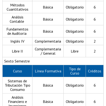
Métodos
Básica
Obligatorio
6
Cuantitativos
Análisis
Básica
Obligatorio
6
Contable
Fundamentos
Básica
Obligatorio
6
de Auditoría
Inglés IV
Complementaria
Obligatorio
2
Complementaria
Libre II
Libre
2
/ General
Sexto Semestre
Tipo de
Curso
Línea Formativa
Créditos
Curso
Sistemas de
Tributación Tipo
Básica
Obligatorio
6
Consumo
Análisis
Financiero e
Básica
Obligatorio
6
Inversiones