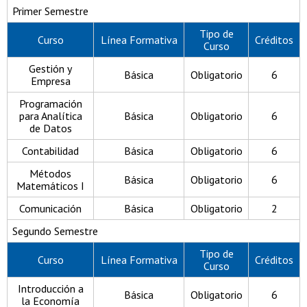
Primer Semestre
Tipo de
Curso
Línea Formativa
Créditos
Curso
Gestión y
Básica
Obligatorio
6
Empresa
Programación
para Analítica
Básica
Obligatorio
6
de Datos
Contabilidad
Básica
Obligatorio
6
Métodos
Básica
Obligatorio
6
Matemáticos I
Comunicación
Básica
Obligatorio
2
Segundo Semestre
Tipo de
Curso
Línea Formativa
Créditos
Curso
Introducción a
Básica
Obligatorio
6
la Economía