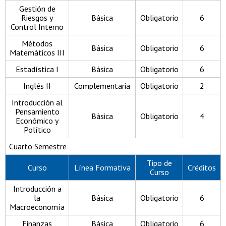
Gestión de
Riesgos y
Básica
Obligatorio
6
Control Interno
Métodos
Básica
Obligatorio
6
Matemáticos III
Estadística I
Básica
Obligatorio
6
Inglés II
Complementaria
Obligatorio
2
Introducción al
Pensamiento
Básica
Obligatorio
4
Económico y
Político
Cuarto Semestre
Tipo de
Curso
Línea Formativa
Créditos
Curso
Introducción a
la
Básica
Obligatorio
6
Macroeconomía
Finanzas
Básica
Obligatorio
6