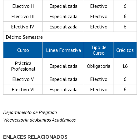
Electivo II
Especializada
Electivo
6
Electivo III
Especializada
Electivo
6
Electivo IV
Especializada
Electivo
6
Décimo Semestre
Tipo de
Curso
Línea Formativa
Créditos
Curso
Práctica
Especializada
Obligatoria
16
Profesional
Electivo V
Especializada
Electivo
6
Electivo VI
Especializada
Electivo
6
Departamento de Pregrado
Vicerrectoría de Asuntos Académicos
ENLACES RELACIONADOS