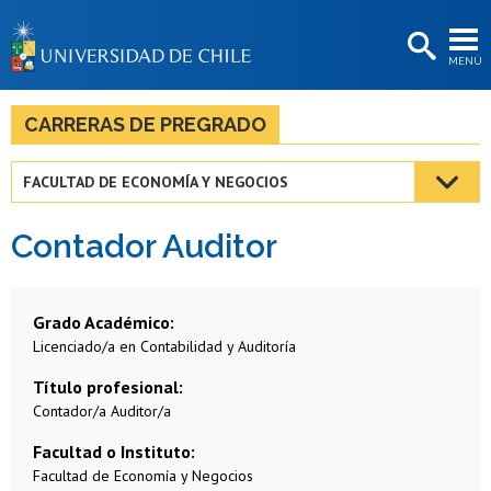
EXTENSIÓN
MENÚ
BIBLIOTECAS
LA UNIVERSIDAD
CARRERAS DE PREGRADO
Postulantes
FACULTAD DE ECONOMÍA Y NEGOCIOS
Estudiantes
Contador Auditor
Académicas/os
Funcionarias/os
Grado Académico
Egresadas/os
Licenciado/a en Contabilidad y Auditoría
Título profesional
Contador/a Auditor/a
Facultad o Instituto
Facultad de Economía y Negocios