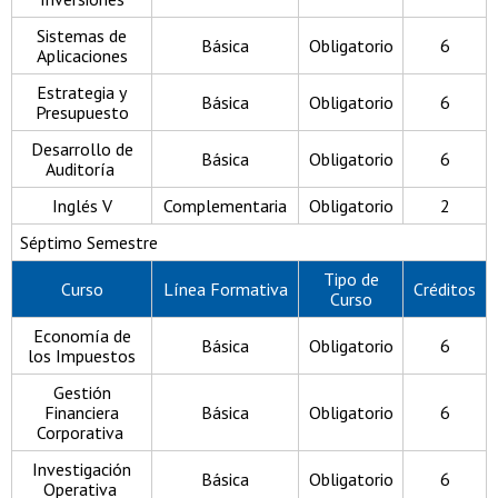
Sistemas de
Básica
Obligatorio
6
Aplicaciones
Estrategia y
Básica
Obligatorio
6
Presupuesto
Desarrollo de
Básica
Obligatorio
6
Auditoría
Inglés V
Complementaria
Obligatorio
2
Séptimo Semestre
Tipo de
Curso
Línea Formativa
Créditos
Curso
Economía de
Básica
Obligatorio
6
los Impuestos
Gestión
Financiera
Básica
Obligatorio
6
Corporativa
Investigación
Básica
Obligatorio
6
Operativa