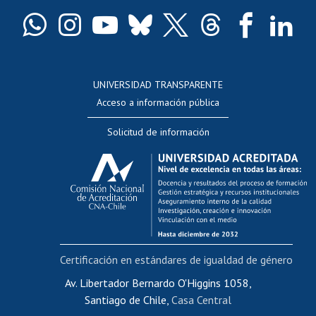
Certificado de títulos y grados
Docentes
Postulación a concursos internos de investigación
Consulta a bases de datos
UNIVERSIDAD TRANSPARENTE
Perfeccionamiento
Acceso a información pública
Editar Portafolio Académico
Solicitud de información
Evaluación docente
Calificación académica
Postulación al AUCAI
Funcionarias/os
Cursos internos de capacitación
Bienestar del personal
Certificación en estándares de igualdad de género
Portal de movilidad interna
Certificado de renta
Av. Libertador Bernardo O'Higgins 1058,
Santiago de Chile,
Casa Central
Certificado de renta honorarios