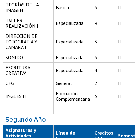
TEORÍAS DE LA
Básica
3
II
IMAGEN
TALLER
Especializada
9
II
REALIZACIÓN II
DIRECCIÓN DE
FOTOGRAFÍA Y
Especializada
3
II
CÁMARA I
SONIDO
Especializada
3
II
ESCRITURA
Especializada
4
II
CREATIVA
CFG
General
2
II
Formación
INGLÉS II
3
II
Complementaria
Segundo Año
Asignaturas y
Línea de
Creditos
Actividades
Semestr