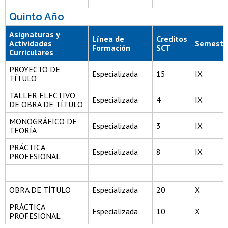
Quinto Año
Asignaturas y
Línea de
Creditos
Actividades
Semestr
Formación
SCT
Curriculares
PROYECTO DE
Especializada
15
IX
TÍTULO
TALLER ELECTIVO
Especializada
4
IX
DE OBRA DE TÍTULO
MONOGRÁFICO DE
Especializada
3
IX
TEORÍA
PRÁCTICA
Especializada
8
IX
PROFESIONAL
OBRA DE TÍTULO
Especializada
20
X
PRÁCTICA
Especializada
10
X
PROFESIONAL