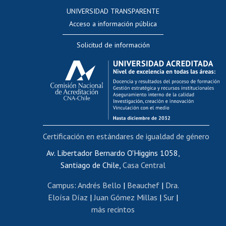
Consulta a bases de datos
UNIVERSIDAD TRANSPARENTE
Perfeccionamiento
Acceso a información pública
Editar Portafolio Académico
Solicitud de información
Evaluación docente
Calificación académica
Postulación al AUCAI
Funcionarias/os
Cursos internos de capacitación
Bienestar del personal
Certificación en estándares de igualdad de género
Portal de movilidad interna
Certificado de renta
Av. Libertador Bernardo O'Higgins 1058,
Santiago de Chile,
Casa Central
Certificado de renta honorarios
Gestión de correo uchile
Campus
:
Andrés Bello
|
Beauchef
|
Dra.
Editar páginas blancas
Eloísa Díaz
|
Juan Gómez Millas
|
Sur
|
más recintos
Extranjeras/os