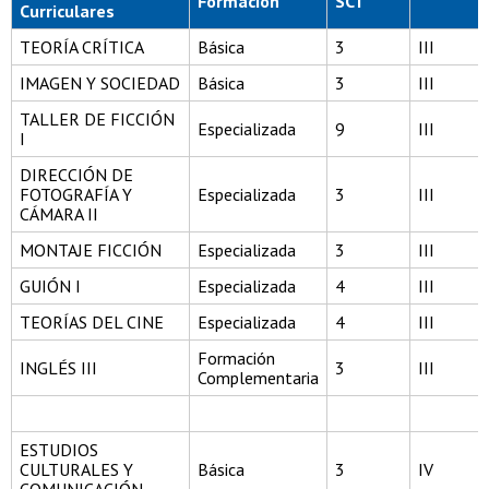
Formación
SCT
Curriculares
TEORÍA CRÍTICA
Básica
3
III
IMAGEN Y SOCIEDAD
Básica
3
III
TALLER DE FICCIÓN
Especializada
9
III
I
DIRECCIÓN DE
FOTOGRAFÍA Y
Especializada
3
III
CÁMARA II
MONTAJE FICCIÓN
Especializada
3
III
GUIÓN I
Especializada
4
III
TEORÍAS DEL CINE
Especializada
4
III
Formación
INGLÉS III
3
III
Complementaria
ESTUDIOS
CULTURALES Y
Básica
3
IV