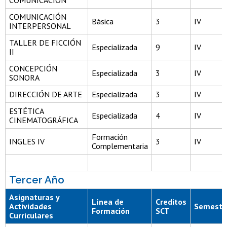
COMUNICACIÓN
COMUNICACIÓN
Básica
3
IV
INTERPERSONAL
TALLER DE FICCIÓN
Especializada
9
IV
II
CONCEPCIÓN
Especializada
3
IV
SONORA
DIRECCIÓN DE ARTE
Especializada
3
IV
ESTÉTICA
Especializada
4
IV
CINEMATOGRÁFICA
Formación
INGLES IV
3
IV
Complementaria
Tercer Año
Asignaturas y
Línea de
Creditos
Actividades
Semestr
Formación
SCT
Curriculares