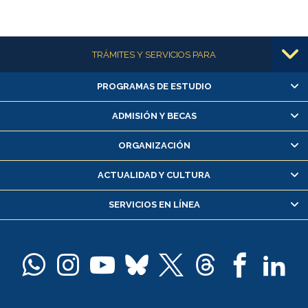
Más información
TRÁMITES Y SERVICIOS PARA
PROGRAMAS DE ESTUDIO
Alumnas/os y exalumnas/os
Matrícula en línea
ADMISIÓN Y BECAS
Inscripción y cambio de asignaturas
ORGANIZACIÓN
Consulta y certificado de notas
Certificado de alumno regular
ACTUALIDAD Y CULTURA
Servicio médico y dental
SERVICIOS EN LÍNEA
Pago de arancel y crédito alumnos
Pago de arancel y crédito exalumnos
Certificado de títulos y grados
Docentes
Postulación a concursos internos de investigación