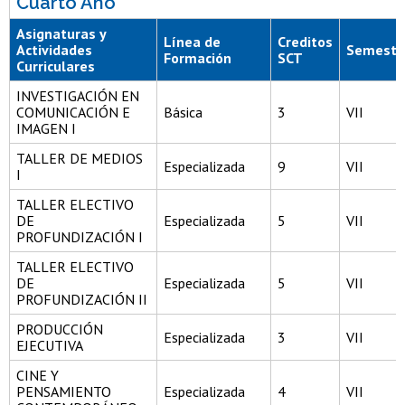
Cuarto Año
Asignaturas y
Línea de
Creditos
Actividades
Semestr
Formación
SCT
Curriculares
INVESTIGACIÓN EN
COMUNICACIÓN E
Básica
3
VII
IMAGEN I
TALLER DE MEDIOS
Especializada
9
VII
I
TALLER ELECTIVO
DE
Especializada
5
VII
PROFUNDIZACIÓN I
TALLER ELECTIVO
DE
Especializada
5
VII
PROFUNDIZACIÓN II
PRODUCCIÓN
Especializada
3
VII
EJECUTIVA
CINE Y
PENSAMIENTO
Especializada
4
VII