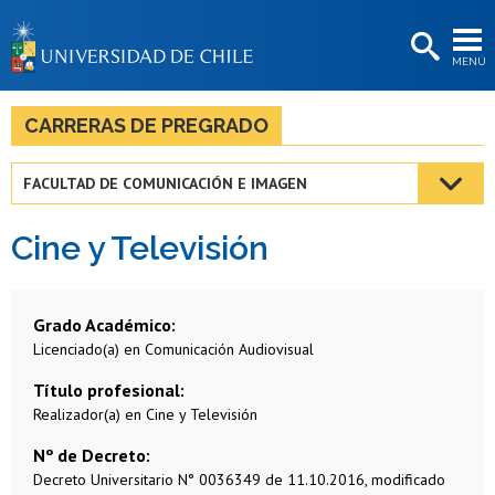
EXTENSIÓN
MENÚ
BIBLIOTECAS
LA UNIVERSIDAD
CARRERAS DE PREGRADO
Postulantes
FACULTAD DE COMUNICACIÓN E IMAGEN
Estudiantes
Cine y Televisión
Académicas/os
Funcionarias/os
Grado Académico
Egresadas/os
Licenciado(a) en Comunicación Audiovisual
Título profesional
Realizador(a) en Cine y Televisión
Nº de Decreto
Decreto Universitario N° 0036349 de 11.10.2016, modificado