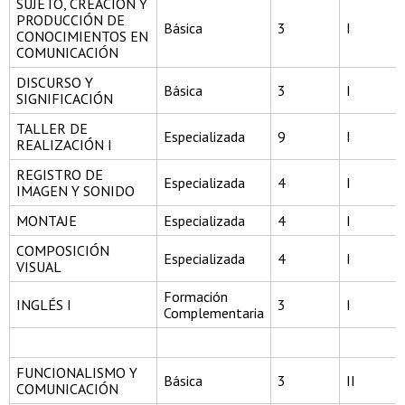
SUJETO, CREACIÓN Y
PRODUCCIÓN DE
Básica
3
I
CONOCIMIENTOS EN
COMUNICACIÓN
DISCURSO Y
Básica
3
I
SIGNIFICACIÓN
TALLER DE
Especializada
9
I
REALIZACIÓN I
REGISTRO DE
Especializada
4
I
IMAGEN Y SONIDO
MONTAJE
Especializada
4
I
COMPOSICIÓN
Especializada
4
I
VISUAL
Formación
INGLÉS I
3
I
Complementaria
FUNCIONALISMO Y
Básica
3
II
COMUNICACIÓN