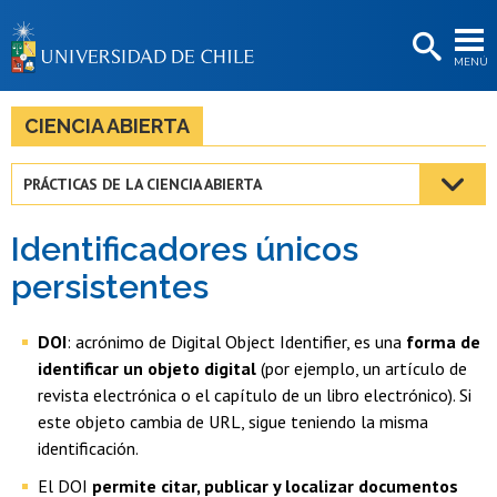
EXTENSIÓN
MENÚ
BIBLIOTECAS
LA UNIVERSIDAD
CIENCIA ABIERTA
Postulantes
PRÁCTICAS DE LA CIENCIA ABIERTA
Estudiantes
Identificadores únicos
Académicas/os
persistentes
Funcionarias/os
DOI
: acrónimo de Digital Object Identifier, es una
forma de
Egresadas/os
identificar un objeto digital
(por ejemplo, un artículo de
revista electrónica o el capítulo de un libro electrónico). Si
este objeto cambia de URL, sigue teniendo la misma
identificación.
El DOI
permite citar, publicar y localizar documentos