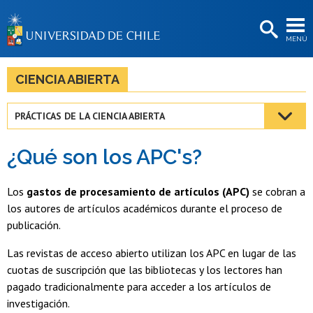
EXTENSIÓN
MENÚ
BIBLIOTECAS
LA UNIVERSIDAD
CIENCIA ABIERTA
Postulantes
PRÁCTICAS DE LA CIENCIA ABIERTA
Estudiantes
¿Qué son los APC's?
Académicas/os
Funcionarias/os
Los
gastos de procesamiento de artículos (APC)
se cobran a
los autores de artículos académicos durante el proceso de
Egresadas/os
publicación.
Las revistas de acceso abierto utilizan los APC en lugar de las
cuotas de suscripción que las bibliotecas y los lectores han
pagado tradicionalmente para acceder a los artículos de
investigación.