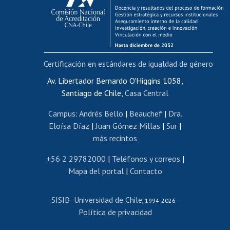
Funcionarias/os
Cursos internos de capacitación
Bienestar del personal
Certificación en estándares de igualdad de género
Portal de movilidad interna
Certificado de renta
Av. Libertador Bernardo O'Higgins 1058,
Santiago de Chile,
Casa Central
Certificado de renta honorarios
Gestión de correo uchile
Campus
:
Andrés Bello
|
Beauchef
|
Dra.
Editar páginas blancas
Eloísa Díaz
|
Juan Gómez Millas
|
Sur
|
más recintos
Extranjeras/os
Revalidación y reconocimiento de títulos
+56 2 29782000
|
Teléfonos y correos
|
Mapa del portal
|
Contacto
Postulación al Programa de Movilidad Estudiantil
Inscripción de asignaturas
SISIB
Universidad de Chile
Cursos de español
-
, 1994-2026 -
Política de privacidad
Mi Uchile
Ayuda tecnológica
Tarjeta TUI
Wifi