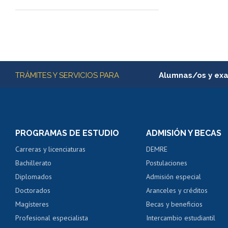
Más información
TRÁMITES Y SERVICIOS PARA
Alumnas/os y ex
Matrícula en línea
Inscripción y cambio d
Consulta y certificado
PROGRAMAS DE ESTUDIO
ADMISIÓN Y BECAS
Certificado de alumno
Carreras y licenciaturas
DEMRE
Servicio médico y den
Bachillerato
Postulaciones
Pago de arancel y cré
Diplomados
Admisión especial
Pago de arancel y cré
Doctorados
Aranceles y créditos
Certificado de títulos 
Magísteres
Becas y beneficios
Profesional especialista
Intercambio estudiantil
Mi Uchile
Ayu