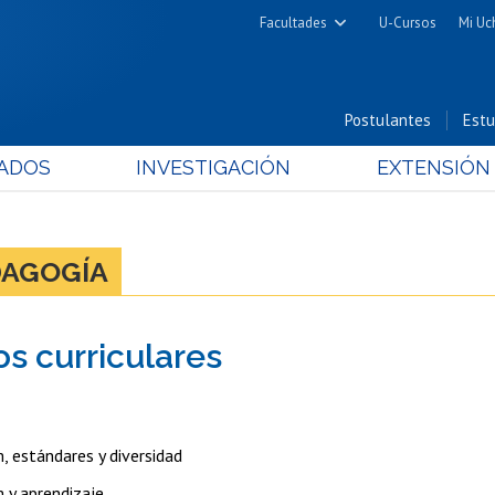
Facultades
U-Cursos
Mi Uc
Arquitectura y Urbanismo
Ciencias
Postulantes
Estu
Cs. Físicas y Matemáticas
ADOS
INVESTIGACIÓN
EXTENSIÓN
Cs. Químicas y Farmacéuticas
Cs. Veterinarias y Pecuarias
Derecho
DAGOGÍA
Filosofía y Humanidades
Medicina
os curriculares
Estudios Avanzados en Educación
Nutrición y Tecnología de
Alimentos
, estándares y diversidad
m y aprendizaje