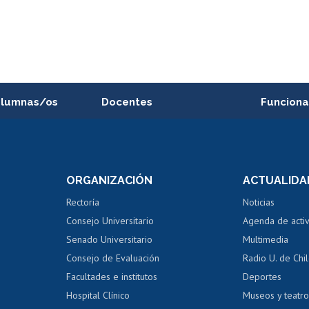
alumnas/os
Docentes
Funciona
Postulación a concursos
Cursos inte
internos de investigación
capacitació
e asignaturas
Consulta a bases de datos
Bienestar d
 de notas
ORGANIZACIÓN
ACTUALIDA
Perfeccionamiento
Portal de m
 regular
Editar Portafolio Académico
Certificado
Rectoría
Noticias
tal
Evaluación docente
Certificado
Consejo Universitario
Agenda de acti
dito alumnos
honorarios
Calificación académica
Senado Universitario
Multimedia
dito exalumnos
Gestión de 
Consejo de Evaluación
Radio U. de Chi
Postulación al AUCAI
y grados
Editar pági
Facultades e institutos
Deportes
Hospital Clínico
Museos y teatr
da tecnológica
Tarjeta TUI
Wifi
Acoso laboral