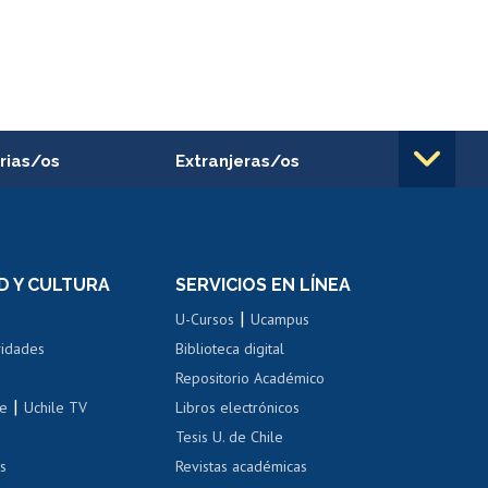
rias/os
Extranjeras/os
rnos de
Revalidación y reconocimiento
n
de títulos
el personal
Postulación al Programa de
Movilidad Estudiantil
D Y CULTURA
SERVICIOS EN LÍNEA
ovilidad interna
Inscripción de asignaturas
|
 de renta
U-Cursos
Ucampus
Cursos de español
 de renta
vidades
Biblioteca digital
Repositorio Académico
correo uchile
|
le
Uchile TV
Libros electrónicos
nas blancas
Tesis U. de Chile
os
Revistas académicas
, sexual y violencia
Denuncias administrativas