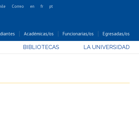
hile
Correo
en
fr
pt
Artes
Cs. Agronómicas
diantes
Académicas/os
Funcionarias/os
Egresadas/os
Cs. Forestales y Conservación
BIBLIOTECAS
LA UNIVERSIDAD
Cs. Sociales
Comunicación e Imagen
Economía y Negocios
Gobierno
Odontología
Estudios Internacionales
Bachillerato
Hospital Clínico