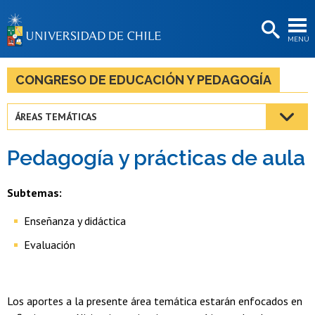
EXTENSIÓN
MENÚ
BIBLIOTECAS
LA UNIVERSIDAD
CONGRESO DE EDUCACIÓN Y PEDAGOGÍA
Postulantes
ÁREAS TEMÁTICAS
Estudiantes
Pedagogía y prácticas de aula
Académicas/os
Funcionarias/os
Subtemas:
Egresadas/os
Enseñanza y didáctica
Evaluación
Los aportes a la presente área temática estarán enfocados en