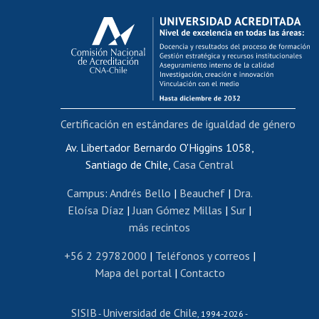
Calificación académica
Postulación al AUCAI
Funcionarias/os
Cursos internos de capacitación
Bienestar del personal
Certificación en estándares de igualdad de género
Portal de movilidad interna
Certificado de renta
Av. Libertador Bernardo O'Higgins 1058,
Santiago de Chile,
Casa Central
Certificado de renta honorarios
Gestión de correo uchile
Campus
:
Andrés Bello
|
Beauchef
|
Dra.
Editar páginas blancas
Eloísa Díaz
|
Juan Gómez Millas
|
Sur
|
más recintos
Extranjeras/os
Revalidación y reconocimiento de títulos
+56 2 29782000
|
Teléfonos y correos
|
Mapa del portal
|
Contacto
Postulación al Programa de Movilidad Estudiantil
Inscripción de asignaturas
SISIB
Universidad de Chile
Cursos de español
-
, 1994-2026 -