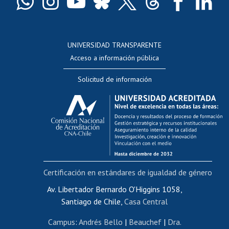
Docentes
Postulación a concursos internos de investigación
Consulta a bases de datos
UNIVERSIDAD TRANSPARENTE
Perfeccionamiento
Acceso a información pública
Editar Portafolio Académico
Solicitud de información
Evaluación docente
Calificación académica
Postulación al AUCAI
Funcionarias/os
Cursos internos de capacitación
Bienestar del personal
Certificación en estándares de igualdad de género
Portal de movilidad interna
Certificado de renta
Av. Libertador Bernardo O'Higgins 1058,
Santiago de Chile,
Casa Central
Certificado de renta honorarios
Gestión de correo uchile
Campus
:
Andrés Bello
|
Beauchef
|
Dra.