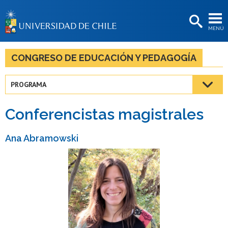
EXTENSIÓN
MENÚ
BIBLIOTECAS
LA UNIVERSIDAD
CONGRESO DE EDUCACIÓN Y PEDAGOGÍA
Postulantes
PROGRAMA
Estudiantes
Conferencistas magistrales
Académicas/os
Funcionarias/os
Ana Abramowski
Egresadas/os