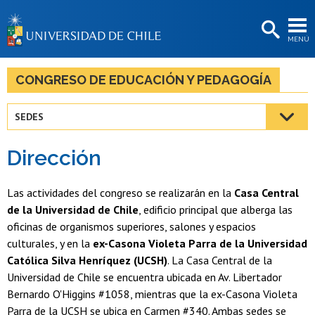
EXTENSIÓN
MENÚ
BIBLIOTECAS
LA UNIVERSIDAD
CONGRESO DE EDUCACIÓN Y PEDAGOGÍA
Postulantes
SEDES
Estudiantes
Dirección
Académicas/os
Funcionarias/os
Las actividades del congreso se realizarán en la
Casa Central
de la Universidad de Chile
, edificio principal que alberga las
Egresadas/os
oficinas de organismos superiores, salones y espacios
culturales, y en la
ex-Casona Violeta Parra de la Universidad
Católica Silva Henríquez (UCSH)
. La Casa Central de la
Universidad de Chile se encuentra ubicada en Av. Libertador
Bernardo O'Higgins #1058, mientras que la ex-Casona Violeta
Parra de la UCSH se ubica en Carmen #340. Ambas sedes se