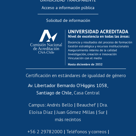
UNIVERSIDAD TRANSPARENTE
Perfeccionamiento
Acceso a información pública
Editar Portafolio Académico
Solicitud de información
Evaluación docente
Calificación académica
Postulación al AUCAI
Funcionarias/os
Cursos internos de capacitación
Bienestar del personal
Certificación en estándares de igualdad de género
Portal de movilidad interna
Certificado de renta
Av. Libertador Bernardo O'Higgins 1058,
Santiago de Chile,
Casa Central
Certificado de renta honorarios
Gestión de correo uchile
Campus
:
Andrés Bello
|
Beauchef
|
Dra.
Editar páginas blancas
Eloísa Díaz
|
Juan Gómez Millas
|
Sur
|
más recintos
Extranjeras/os
Revalidación y reconocimiento de títulos
+56 2 29782000
|
Teléfonos y correos
|