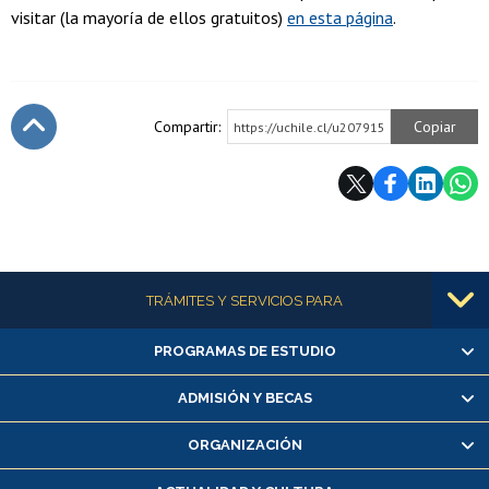
visitar (la mayoría de ellos gratuitos)
en esta página
.
Compartir:
Copiar
https://uchile.cl/u207915
Subir
Más información
TRÁMITES Y SERVICIOS PARA
PROGRAMAS DE ESTUDIO
Alumnas/os y exalumnas/os
Matrícula en línea
ADMISIÓN Y BECAS
Inscripción y cambio de asignaturas
ORGANIZACIÓN
Consulta y certificado de notas
Certificado de alumno regular