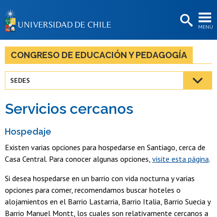
EXTENSIÓN
MENÚ
BIBLIOTECAS
LA UNIVERSIDAD
CONGRESO DE EDUCACIÓN Y PEDAGOGÍA
Postulantes
SEDES
Estudiantes
Servicios cercanos
Académicas/os
Funcionarias/os
Hospedaje
Existen varias opciones para hospedarse en Santiago, cerca de
Egresadas/os
Casa Central. Para conocer algunas opciones,
visite esta página
.
Si desea hospedarse en un barrio con vida nocturna y varias
opciones para comer, recomendamos buscar hoteles o
alojamientos en el Barrio Lastarria, Barrio Italia, Barrio Suecia y
Barrio Manuel Montt, los cuales son relativamente cercanos a