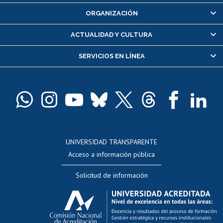
Inscripción y cambio de asignaturas
ORGANIZACIÓN
Consulta y certificado de notas
Certificado de alumno regular
ACTUALIDAD Y CULTURA
Servicio médico y dental
SERVICIOS EN LÍNEA
Pago de arancel y crédito alumnos
Pago de arancel y crédito exalumnos
Certificado de títulos y grados
Docentes
Postulación a concursos internos de investigación
Consulta a bases de datos
UNIVERSIDAD TRANSPARENTE
Perfeccionamiento
Acceso a información pública
Editar Portafolio Académico
Solicitud de información
Evaluación docente
Calificación académica
Postulación al AUCAI