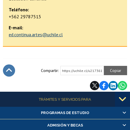
Teléfono:
+562 29787515
E-mail:
ed.continua.artes@uchile.cl
Compartir:
Copiar
https://uchile.cl/u217361
Subir
Más información
TRÁMITES Y SERVICIOS PARA
PROGRAMAS DE ESTUDIO
Alumnas/os y exalumnas/os
Matrícula en línea
ADMISIÓN Y BECAS