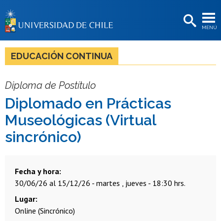
EXTENSIÓN
MENÚ
BIBLIOTECAS
LA UNIVERSIDAD
EDUCACIÓN CONTINUA
Postulantes
Diploma de Postítulo
Estudiantes
Diplomado en Prácticas
Académicas/os
Museológicas (Virtual
Funcionarias/os
sincrónico)
Egresadas/os
Fecha y hora
30/06/26 al 15/12/26 - martes , jueves - 18:30 hrs.
Lugar
Online (Sincrónico)