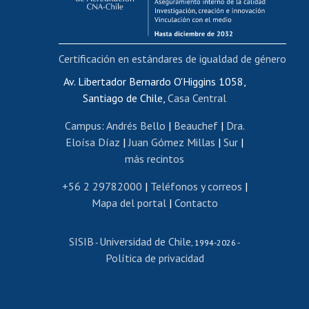
Funcionarias/os
Cursos internos de capacitación
Bienestar del personal
Certificación en estándares de igualdad de género
Portal de movilidad interna
Certificado de renta
Av. Libertador Bernardo O'Higgins 1058,
Santiago de Chile,
Casa Central
Certificado de renta honorarios
Gestión de correo uchile
Campus
:
Andrés Bello
|
Beauchef
|
Dra.
Editar páginas blancas
Eloísa Díaz
|
Juan Gómez Millas
|
Sur
|
más recintos
Extranjeras/os
Revalidación y reconocimiento de títulos
+56 2 29782000
|
Teléfonos y correos
|
Mapa del portal
|
Contacto
Postulación al Programa de Movilidad Estudiantil
Inscripción de asignaturas
SISIB
Universidad de Chile
Cursos de español
-
, 1994-2026 -
Política de privacidad
Mi Uchile
Ayuda tecnológica
Tarjeta TUI
Wifi
Acoso laboral, sexual y violencia