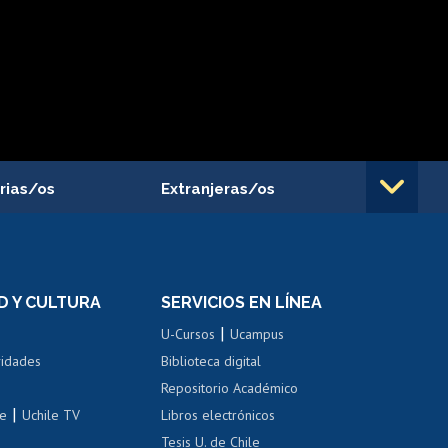
rias/os
Extranjeras/os
rnos de
Revalidación y reconocimiento
n
de títulos
el personal
Postulación al Programa de
Movilidad Estudiantil
D Y CULTURA
SERVICIOS EN LÍNEA
ovilidad interna
Inscripción de asignaturas
|
 de renta
U-Cursos
Ucampus
Cursos de español
 de renta
vidades
Biblioteca digital
Repositorio Académico
correo uchile
|
le
Uchile TV
Libros electrónicos
nas blancas
Tesis U. de Chile