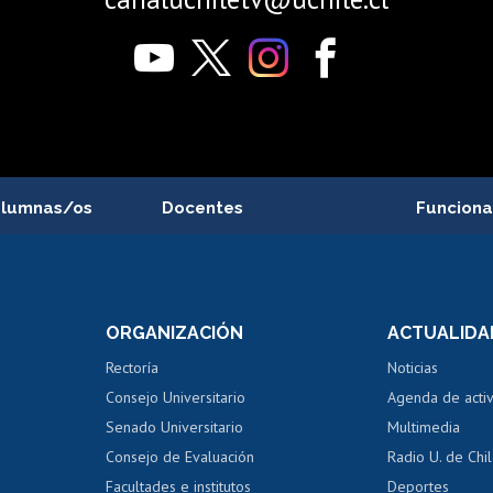
alumnas/os
Docentes
Funciona
Postulación a concursos
Cursos inte
internos de investigación
capacitació
e asignaturas
Consulta a bases de datos
Bienestar d
 de notas
ORGANIZACIÓN
ACTUALIDA
Perfeccionamiento
Portal de m
 regular
Editar Portafolio Académico
Certificado
Rectoría
Noticias
tal
Evaluación docente
Certificado
Consejo Universitario
Agenda de acti
dito alumnos
honorarios
Calificación académica
Senado Universitario
Multimedia
dito exalumnos
Gestión de 
Consejo de Evaluación
Radio U. de Chi
Postulación al AUCAI
y grados
Editar pági
Facultades e institutos
Deportes