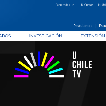
Facultades
U-Cursos
Mi Uc
Arquitectura y Urbanismo
Ciencias
Postulantes
Estu
Cs. Físicas y Matemáticas
ADOS
INVESTIGACIÓN
EXTENSIÓN
Cs. Químicas y Farmacéuticas
Cs. Veterinarias y Pecuarias
Derecho
Filosofía y Humanidades
Medicina
Estudios Avanzados en Educación
Nutrición y Tecnología de
Alimentos