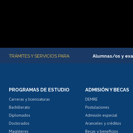
Más información
TRÁMITES Y SERVICIOS PARA
Alumnas/os y ex
Matrícula en línea
Inscripción y cambio d
Consulta y certificado
PROGRAMAS DE ESTUDIO
ADMISIÓN Y BECAS
Certificado de alumno
Carreras y licenciaturas
DEMRE
Servicio médico y den
Bachillerato
Postulaciones
Pago de arancel y cré
Diplomados
Admisión especial
Pago de arancel y cré
Doctorados
Aranceles y créditos
Certificado de títulos 
Magísteres
Becas y beneficios