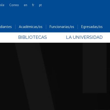
hile
Correo
en
fr
pt
Artes
Cs. Agronómicas
diantes
Académicas/os
Funcionarias/os
Egresadas/os
Cs. Forestales y Conservación
BIBLIOTECAS
LA UNIVERSIDAD
Cs. Sociales
Comunicación e Imagen
Economía y Negocios
Gobierno
Odontología
Estudios Internacionales
Bachillerato
Hospital Clínico