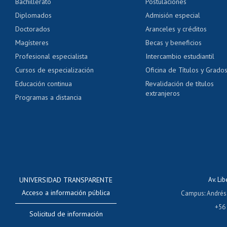
Bachillerato
Postulaciones
Pago de arancel y cré
Diplomados
Admisión especial
Pago de arancel y cré
Doctorados
Aranceles y créditos
Certificado de títulos 
Magísteres
Becas y beneficios
Profesional especialista
Intercambio estudiantil
Mi Uchile
Ayu
Cursos de especialización
Oficina de Títulos y Grado
Educación continua
Revalidación de títulos
extranjeros
Programas a distancia
UNIVERSIDAD TRANSPARENTE
Av. Li
Acceso a información pública
Campus
:
Andrés
+56
Solicitud de información