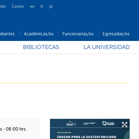
hile
Correo
en
fr
pt
Artes
Cs. Agronómicas
diantes
Académicas/os
Funcionarias/os
Egresadas/os
Cs. Forestales y Conservación
BIBLIOTECAS
LA UNIVERSIDAD
Cs. Sociales
Comunicación e Imagen
Economía y Negocios
Gobierno
Odontología
Estudios Internacionales
Bachillerato
Hospital Clínico
s - 08:00 hrs.