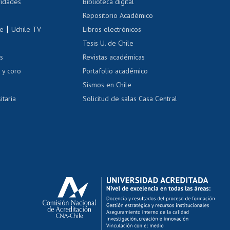
 de renta
vidades
Biblioteca digital
Repositorio Académico
correo uchile
|
le
Uchile TV
Libros electrónicos
nas blancas
Tesis U. de Chile
os
Revistas académicas
, sexual y violencia
Denuncias administrativas
 y coro
Portafolio académico
Sismos en Chile
itaria
Solicitud de salas Casa Central