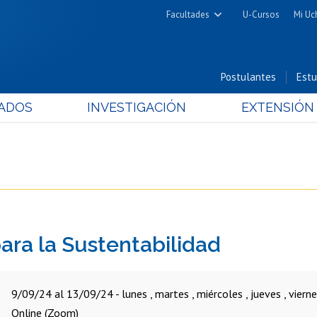
Facultades
U-Cursos
Mi Uc
Arquitectura y Urbanismo
Ciencias
Postulantes
Estu
Cs. Físicas y Matemáticas
ADOS
INVESTIGACIÓN
EXTENSIÓN
Cs. Químicas y Farmacéuticas
Cs. Veterinarias y Pecuarias
Derecho
Filosofía y Humanidades
Medicina
Estudios Avanzados en Educación
ara la Sustentabilidad
Nutrición y Tecnología de
Alimentos
9/09/24 al 13/09/24 - lunes , martes , miércoles , jueves , vierne
Online (Zoom)