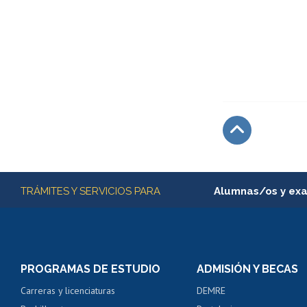
Subir
Más información
TRÁMITES Y SERVICIOS PARA
Alumnas/os y ex
Matrícula en línea
Inscripción y cambio d
Consulta y certificado
PROGRAMAS DE ESTUDIO
ADMISIÓN Y BECAS
Certificado de alumno
Carreras y licenciaturas
DEMRE
Servicio médico y den