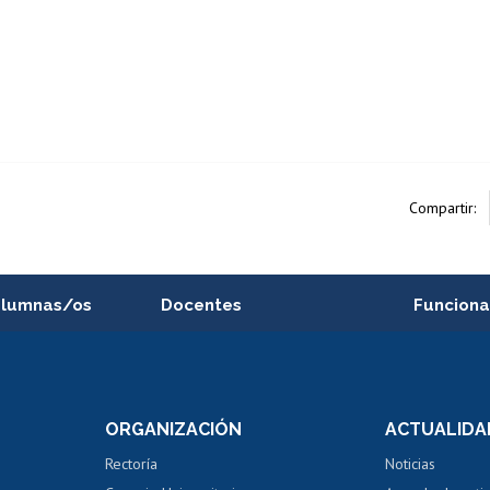
Compartir:
alumnas/os
Docentes
Funciona
Postulación a concursos
Cursos inte
internos de investigación
capacitació
e asignaturas
Consulta a bases de datos
Bienestar d
 de notas
ORGANIZACIÓN
ACTUALIDA
Perfeccionamiento
Portal de m
 regular
Editar Portafolio Académico
Certificado
Rectoría
Noticias
tal