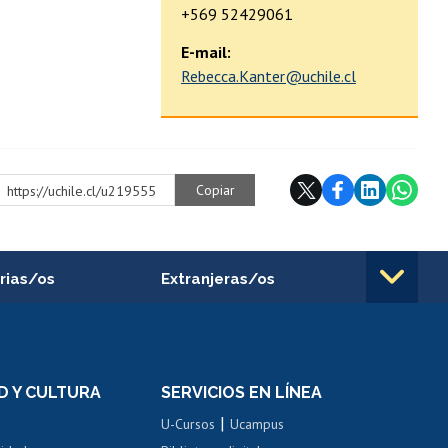
+569 52429061
E-mail:
Rebecca.Kanter@uchile.cl
Copiar
https://uchile.cl/u219555
rias/os
Extranjeras/os
rnos de
Revalidación y reconocimiento
n
de títulos
el personal
Postulación al Programa de
Movilidad Estudiantil
D Y CULTURA
SERVICIOS EN LÍNEA
ovilidad interna
Inscripción de asignaturas
|
 de renta
U-Cursos
Ucampus
Cursos de español