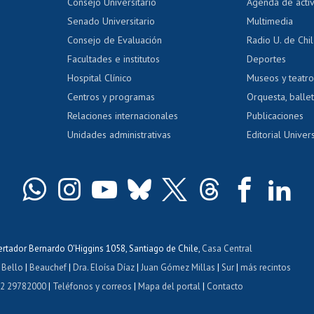
Evaluación docente
Certificado
Consejo Universitario
Agenda de acti
dito alumnos
honorarios
Calificación académica
Senado Universitario
Multimedia
dito exalumnos
Gestión de 
Consejo de Evaluación
Radio U. de Chi
Postulación al AUCAI
y grados
Editar pági
Facultades e institutos
Deportes
Hospital Clínico
Museos y teatr
da tecnológica
Tarjeta TUI
Wifi
Acoso laboral
s
Centros y programas
Orquesta, ballet
Relaciones internacionales
Publicaciones
Unidades administrativas
Editorial Univers
bertador Bernardo O'Higgins 1058, Santiago de Chile,
Casa Central
 Bello
|
Beauchef
|
Dra. Eloísa Díaz
|
Juan Gómez Millas
|
Sur
|
más recintos
 2 29782000
|
Teléfonos y correos
|
Mapa del portal
|
Contacto