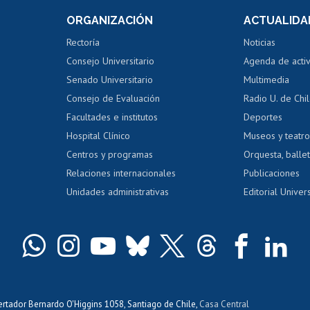
Consulta a bases de datos
Bienestar d
 de notas
ORGANIZACIÓN
ACTUALIDA
Perfeccionamiento
Portal de m
 regular
Editar Portafolio Académico
Certificado
Rectoría
Noticias
tal
Evaluación docente
Certificado
Consejo Universitario
Agenda de acti
dito alumnos
honorarios
Calificación académica
Senado Universitario
Multimedia
dito exalumnos
Gestión de 
Consejo de Evaluación
Radio U. de Chi
Postulación al AUCAI
y grados
Editar pági
Facultades e institutos
Deportes
Hospital Clínico
Museos y teatr
da tecnológica
Tarjeta TUI
Wifi
Acoso laboral
s
Centros y programas
Orquesta, ballet
Relaciones internacionales
Publicaciones
Unidades administrativas
Editorial Univers
bertador Bernardo O'Higgins 1058, Santiago de Chile,
Casa Central