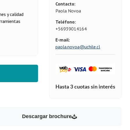
Contacto:
Paola Novoa
nes y calidad
erramientas
Teléfono:
+56939014164
E-mail:
paola.novoa@uchile.cl
Descargar brochure