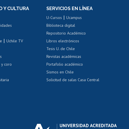
el personal
Postulación al Programa de
Movilidad Estudiantil
D Y CULTURA
SERVICIOS EN LÍNEA
ovilidad interna
Inscripción de asignaturas
|
 de renta
U-Cursos
Ucampus
Cursos de español
 de renta
vidades
Biblioteca digital
Repositorio Académico
correo uchile
|
le
Uchile TV
Libros electrónicos
nas blancas
Tesis U. de Chile
os
Revistas académicas
, sexual y violencia
Denuncias administrativas
 y coro
Portafolio académico
Sismos en Chile
itaria
Solicitud de salas Casa Central