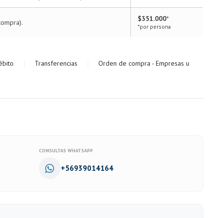
$351.000
*
compra).
*por persona
|
|
ébito
Transferencias
Orden de compra - Empresas u
CONSULTAS WHATSAPP
+56939014164