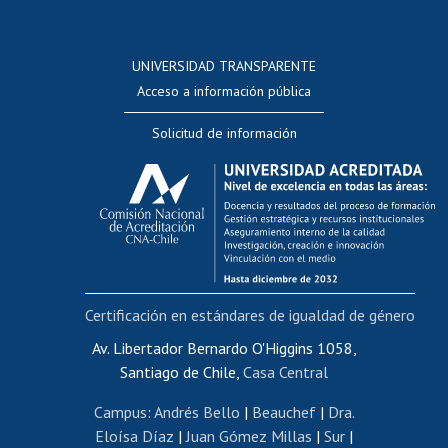
Postulación a concursos internos de investigación
Consulta a bases de datos
UNIVERSIDAD TRANSPARENTE
Perfeccionamiento
Acceso a información pública
Editar Portafolio Académico
Solicitud de información
Evaluación docente
Calificación académica
Postulación al AUCAI
Funcionarias/os
Cursos internos de capacitación
Bienestar del personal
Certificación en estándares de igualdad de género
Portal de movilidad interna
Certificado de renta
Av. Libertador Bernardo O'Higgins 1058,
Santiago de Chile,
Casa Central
Certificado de renta honorarios
Gestión de correo uchile
Campus
:
Andrés Bello
|
Beauchef
|
Dra.
Editar páginas blancas
Eloísa Díaz
|
Juan Gómez Millas
|
Sur
|