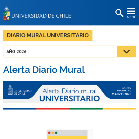
EXTENSIÓN
MENÚ
BIBLIOTECAS
LA UNIVERSIDAD
DIARIO MURAL UNIVERSITARIO
Postulantes
AÑO 2026
Estudiantes
Alerta Diario Mural
Académicas/os
Funcionarias/os
Egresadas/os