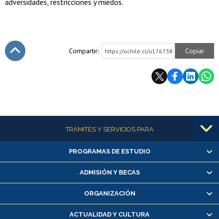
adversidades, restricciones y miedos.
Compartir:
Copiar
https://uchile.cl/u176738
Subir
Más información
TRÁMITES Y SERVICIOS PARA
PROGRAMAS DE ESTUDIO
Alumnas/os y exalumnas/os
Matrícula en línea
ADMISIÓN Y BECAS
Inscripción y cambio de asignaturas
ORGANIZACIÓN
Consulta y certificado de notas
Certificado de alumno regular
ACTUALIDAD Y CULTURA