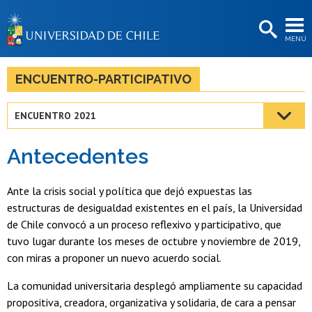
EXTENSIÓN
MENÚ
BIBLIOTECAS
LA UNIVERSIDAD
ENCUENTRO-PARTICIPATIVO
Postulantes
ENCUENTRO 2021
Estudiantes
Antecedentes
Académicas/os
Funcionarias/os
Ante la crisis social y política que dejó expuestas las
estructuras de desigualdad existentes en el país, la Universidad
Egresadas/os
de Chile convocó a un proceso reflexivo y participativo, que
tuvo lugar durante los meses de octubre y noviembre de 2019,
con miras a proponer un nuevo acuerdo social.
La comunidad universitaria desplegó ampliamente su capacidad
propositiva, creadora, organizativa y solidaria, de cara a pensar