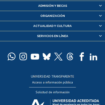
Matrícula en línea
ADMISIÓN Y BECAS
Inscripción y cambio de asignaturas
ORGANIZACIÓN
Consulta y certificado de notas
Certificado de alumno regular
ACTUALIDAD Y CULTURA
Servicio médico y dental
SERVICIOS EN LÍNEA
Pago de arancel y crédito alumnos
Pago de arancel y crédito exalumnos
Certificado de títulos y grados
Docentes
Postulación a concursos internos de investigación
Consulta a bases de datos
UNIVERSIDAD TRANSPARENTE
Perfeccionamiento
Acceso a información pública
Editar Portafolio Académico
Solicitud de información
Evaluación docente
Calificación académica