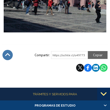
Compartir:
Copiar
https://uchile.cl/u49773
Subir
Más información
TRÁMITES Y SERVICIOS PARA
PROGRAMAS DE ESTUDIO
Alumnas/os y exalumnas/os