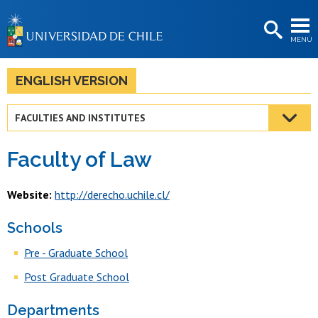
EXTENSIÓN
MENÚ
BIBLIOTECAS
LA UNIVERSIDAD
ENGLISH VERSION
Postulantes
FACULTIES AND INSTITUTES
Estudiantes
Faculty of Law
Académicas/os
Funcionarias/os
Website:
http://derecho.uchile.cl/
Egresadas/os
Schools
Pre - Graduate School
Post Graduate School
Departments