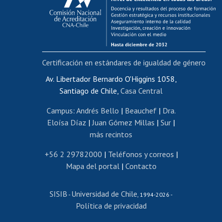
Postulación al AUCAI
Funcionarias/os
Cursos internos de capacitación
Bienestar del personal
Certificación en estándares de igualdad de género
Portal de movilidad interna
Certificado de renta
Av. Libertador Bernardo O'Higgins 1058,
Santiago de Chile,
Casa Central
Certificado de renta honorarios
Gestión de correo uchile
Campus
:
Andrés Bello
|
Beauchef
|
Dra.
Editar páginas blancas
Eloísa Díaz
|
Juan Gómez Millas
|
Sur
|
más recintos
Extranjeras/os
Revalidación y reconocimiento de títulos
+56 2 29782000
|
Teléfonos y correos
|
Mapa del portal
|
Contacto
Postulación al Programa de Movilidad Estudiantil
Inscripción de asignaturas
SISIB
Universidad de Chile
Cursos de español
-
, 1994-2026 -
Política de privacidad
Mi Uchile
Ayuda tecnológica
Tarjeta TUI
Wifi