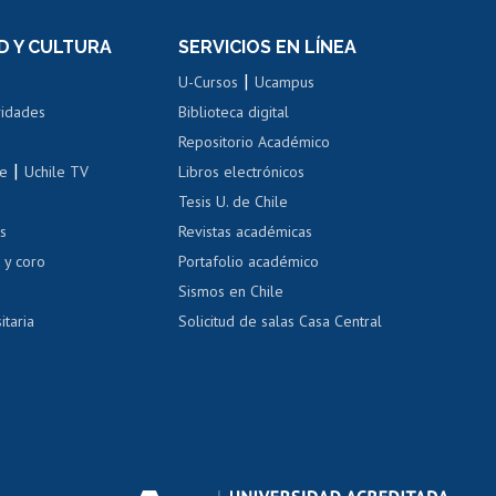
el personal
Postulación al Programa de
Movilidad Estudiantil
D Y CULTURA
SERVICIOS EN LÍNEA
ovilidad interna
Inscripción de asignaturas
|
 de renta
U-Cursos
Ucampus
Cursos de español
 de renta
vidades
Biblioteca digital
Repositorio Académico
correo uchile
|
le
Uchile TV
Libros electrónicos
nas blancas
Tesis U. de Chile
os
Revistas académicas
, sexual y violencia
Denuncias administrativas
 y coro
Portafolio académico
Sismos en Chile
itaria
Solicitud de salas Casa Central