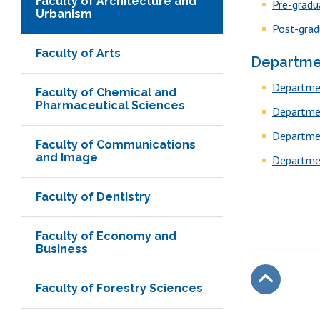
Faculty of Architecture and
Pre-gradu
Urbanism
Post-grad
Faculty of Arts
Departme
Departmen
Faculty of Chemical and
Pharmaceutical Sciences
Departme
Departme
Faculty of Communications
and Image
Departme
Faculty of Dentistry
Faculty of Economy and
Business
Faculty of Forestry Sciences
Subir