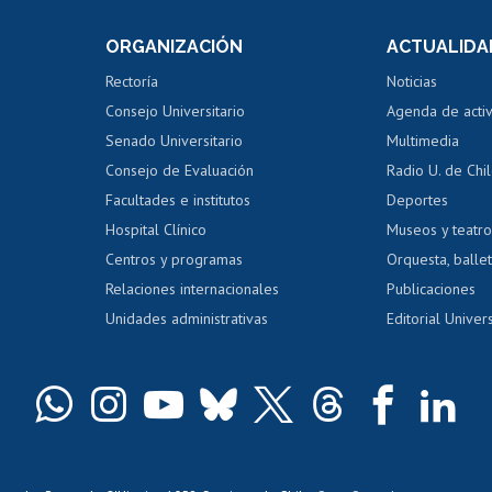
Consulta a bases de datos
Bienestar d
 de notas
ORGANIZACIÓN
ACTUALIDA
Perfeccionamiento
Portal de m
 regular
Editar Portafolio Académico
Certificado
Rectoría
Noticias
tal
Evaluación docente
Certificado
Consejo Universitario
Agenda de acti
dito alumnos
honorarios
Calificación académica
Senado Universitario
Multimedia
dito exalumnos
Gestión de 
Consejo de Evaluación
Radio U. de Chi
Postulación al AUCAI
y grados
Editar pági
Facultades e institutos
Deportes
Hospital Clínico
Museos y teatr
da tecnológica
Tarjeta TUI
Wifi
Acoso laboral
s
Centros y programas
Orquesta, ballet
Relaciones internacionales
Publicaciones
Unidades administrativas
Editorial Univers