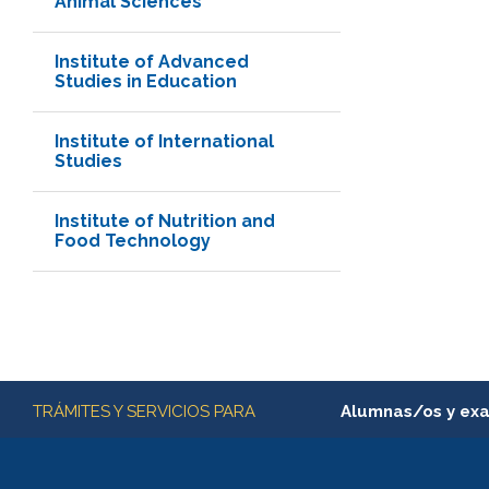
Animal Sciences
Institute of Advanced
Studies in Education
Institute of International
Studies
Institute of Nutrition and
Food Technology
Más información
TRÁMITES Y SERVICIOS PARA
Alumnas/os y ex
Matrícula en línea
Inscripción y cambio d