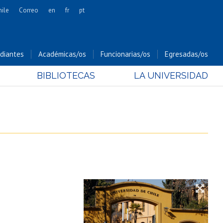
hile
Correo
en
fr
pt
Artes
Cs. Agronómicas
diantes
Académicas/os
Funcionarias/os
Egresadas/os
Cs. Forestales y Conservación
BIBLIOTECAS
LA UNIVERSIDAD
Cs. Sociales
Comunicación e Imagen
Economía y Negocios
Gobierno
Odontología
Estudios Internacionales
Bachillerato
Hospital Clínico