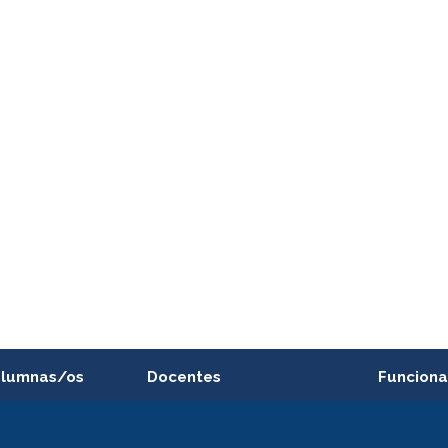
alumnas/os
Docentes
Funciona
Postulación a concursos
Cursos inte
internos de investigación
capacitació
e asignaturas