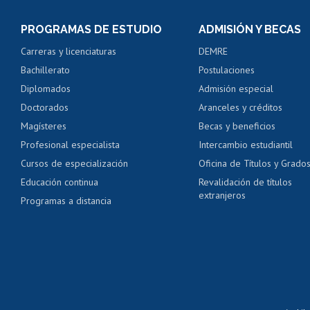
Consulta y certificado
PROGRAMAS DE ESTUDIO
ADMISIÓN Y BECAS
Certificado de alumno
Carreras y licenciaturas
DEMRE
Servicio médico y den
Bachillerato
Postulaciones
Pago de arancel y cré
Diplomados
Admisión especial
Pago de arancel y cré
Doctorados
Aranceles y créditos
Certificado de títulos 
Magísteres
Becas y beneficios
Profesional especialista
Intercambio estudiantil
Mi Uchile
Ayu
Cursos de especialización
Oficina de Títulos y Grado
Educación continua
Revalidación de títulos
extranjeros
Programas a distancia