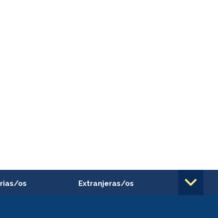
rias/os
Extranjeras/os
rnos de
Revalidación y reconocimiento
n
de títulos