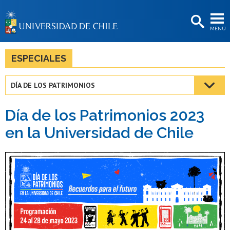
EXTENSIÓN
MENÚ
BIBLIOTECAS
LA UNIVERSIDAD
ESPECIALES
Postulantes
DÍA DE LOS PATRIMONIOS
Estudiantes
Día de los Patrimonios 2023
Académicas/os
en la Universidad de Chile
Funcionarias/os
Egresadas/os