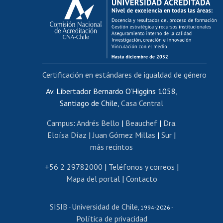
Postulación al AUCAI
Funcionarias/os
Cursos internos de capacitación
Bienestar del personal
Certificación en estándares de igualdad de género
Portal de movilidad interna
Certificado de renta
Av. Libertador Bernardo O'Higgins 1058,
Santiago de Chile,
Casa Central
Certificado de renta honorarios
Gestión de correo uchile
Campus
:
Andrés Bello
|
Beauchef
|
Dra.
Editar páginas blancas
Eloísa Díaz
|
Juan Gómez Millas
|
Sur
|
más recintos
Extranjeras/os
Revalidación y reconocimiento de títulos
+56 2 29782000
|
Teléfonos y correos
|
Mapa del portal
|
Contacto
Postulación al Programa de Movilidad Estudiantil
Inscripción de asignaturas
SISIB
Universidad de Chile
Cursos de español
-
, 1994-2026 -
Política de privacidad