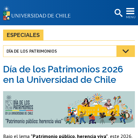
EXTENSIÓN
MENÚ
BIBLIOTECAS
LA UNIVERSIDAD
ESPECIALES
Postulantes
DÍA DE LOS PATRIMONIOS
Estudiantes
Día de los Patrimonios 2026
Académicas/os
en la Universidad de Chile
Funcionarias/os
Egresadas/os
Bajo el lema
"Patrimonio público, herencia viva"
, este 2026,