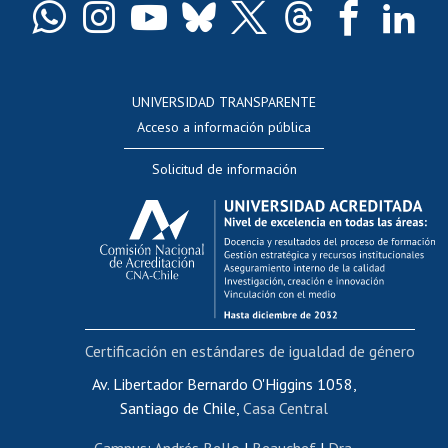
Docentes
Postulación a concursos internos de investigación
Consulta a bases de datos
UNIVERSIDAD TRANSPARENTE
Perfeccionamiento
Acceso a información pública
Editar Portafolio Académico
Solicitud de información
Evaluación docente
Calificación académica
Postulación al AUCAI
Funcionarias/os
Cursos internos de capacitación
Bienestar del personal
Certificación en estándares de igualdad de género
Portal de movilidad interna
Certificado de renta
Av. Libertador Bernardo O'Higgins 1058,
Santiago de Chile,
Casa Central
Certificado de renta honorarios
Gestión de correo uchile
Campus
:
Andrés Bello
|
Beauchef
|
Dra.