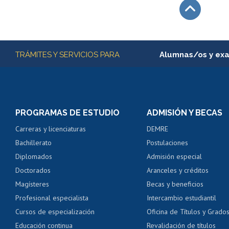
Subir
Más información
TRÁMITES Y SERVICIOS PARA
Alumnas/os y ex
Matrícula en línea
Inscripción y cambio d
Consulta y certificado
PROGRAMAS DE ESTUDIO
ADMISIÓN Y BECAS
Certificado de alumno
Carreras y licenciaturas
DEMRE
Servicio médico y den
Bachillerato
Postulaciones
Pago de arancel y cré
Diplomados
Admisión especial
Pago de arancel y cré
Doctorados
Aranceles y créditos
Certificado de títulos 
Magísteres
Becas y beneficios
Profesional especialista
Intercambio estudiantil
Mi Uchile
Ayu
Cursos de especialización
Oficina de Títulos y Grado
Educación continua
Revalidación de títulos