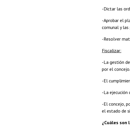
-Dictar las or
-Aprobar el pl
comunal y las 
-Resolver mate
Fiscalizar:
-La gestión de
por el concejo
-El cumplimien
-La ejecución 
-El concejo, p
el estado de si
¿Cuáles son l