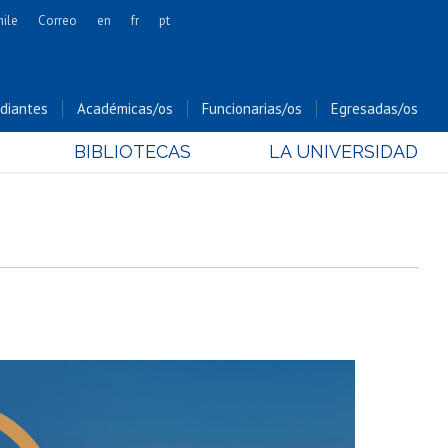
hile
Correo
en
fr
pt
Artes
Cs. Agronómicas
diantes
Académicas/os
Funcionarias/os
Egresadas/os
Cs. Forestales y Conservación
BIBLIOTECAS
LA UNIVERSIDAD
Cs. Sociales
Comunicación e Imagen
Economía y Negocios
Gobierno
Odontología
Estudios Internacionales
Bachillerato
Hospital Clínico