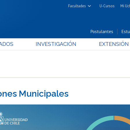
Facultades
U-Cursos
Mi Uc
Arquitectura y Urbanismo
Ciencias
Postulantes
Estu
Cs. Físicas y Matemáticas
ADOS
INVESTIGACIÓN
EXTENSIÓN
Cs. Químicas y Farmacéuticas
Cs. Veterinarias y Pecuarias
Derecho
Filosofía y Humanidades
Medicina
ones Municipales
Estudios Avanzados en Educación
Nutrición y Tecnología de
Alimentos