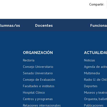
Compartir:
alumnas/os
Docentes
Funciona
Postulación a concursos
Cursos inte
internos de investigación
capacitació
e asignaturas
Consulta a bases de datos
Bienestar d
 de notas
ORGANIZACIÓN
ACTUALIDA
Perfeccionamiento
Portal de m
 regular
Editar Portafolio Académico
Certificado
Rectoría
Noticias
tal
Evaluación docente
Certificado
Consejo Universitario
Agenda de acti
dito alumnos
honorarios
Calificación académica
Senado Universitario
Multimedia
dito exalumnos
Gestión de 
Consejo de Evaluación
Radio U. de Chi
Postulación al AUCAI
y grados
Editar pági
Facultades e institutos
Deportes
Hospital Clínico
Museos y teatr
da tecnológica
Tarjeta TUI
Wifi
Acoso laboral
s
Centros y programas
Orquesta, ballet
Relaciones internacionales
Publicaciones