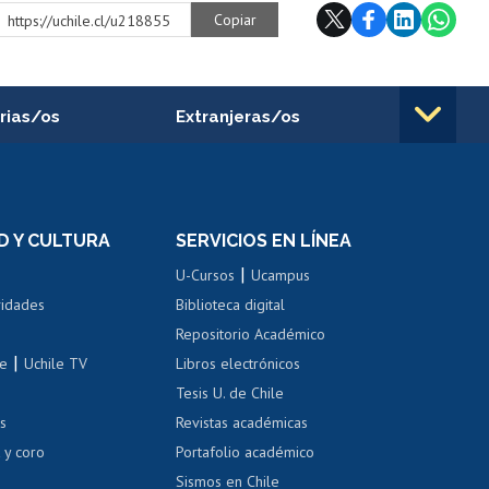
Copiar
https://uchile.cl/u218855
rias/os
Extranjeras/os
rnos de
Revalidación y reconocimiento
n
de títulos
el personal
Postulación al Programa de
Movilidad Estudiantil
D Y CULTURA
SERVICIOS EN LÍNEA
ovilidad interna
Inscripción de asignaturas
|
 de renta
U-Cursos
Ucampus
Cursos de español
 de renta
vidades
Biblioteca digital
Repositorio Académico
correo uchile
|
le
Uchile TV
Libros electrónicos
nas blancas
Tesis U. de Chile
os
Revistas académicas
, sexual y violencia
Denuncias administrativas
 y coro
Portafolio académico
Sismos en Chile