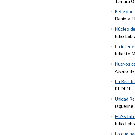
Tamara O
Reflexion
Daniela F
Núcleo de 
Julio Lab
La inter y
Juliette M
Nuevos ca
Alvaro Be
La Red Tr
REDEN
Unidad Re
Jaqueline
MaSS Inter
Julio Lab
Lo que ha