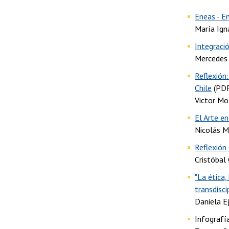
Eneas - En
María Ign
Integraci
Mercedes
Reflexión:
Chile
(PDF
Victor Mo
El Arte e
Nicolás M
Reflexión
Cristóbal 
"La ética
transdiscip
Daniela E
Infografí