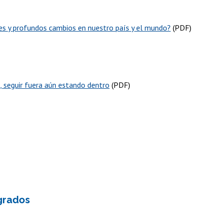
des y profundos cambios en nuestro país y el mundo?
(PDF)
a, seguir fuera aún estando dentro
(PDF)
grados