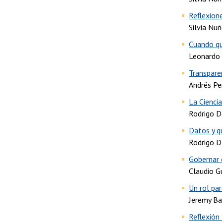
Reflexion
Silvia Nu
Cuando qu
Leonardo
Transparen
Andrés Peñ
La Ciencia
Rodrigo 
Datos y q
Rodrigo D
Gobernar 
Claudio G
Un rol par
Jeremy Ba
Reflexión