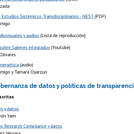
ezada
 Estudios Sistémicos Transdisciplinarios - NEST
(PDF)
Amigo
diovisuales y audios
(Lista de reproducción)
 sobre Saberes integrados
(Youtube)
Olivares
nergética
(audio)
Amigo y Tamara Oyarzun
obernanza de datos y políticas de transparenci
scritas
es y datos
León Yam
es Research Compliance y datos
ñez Vergara