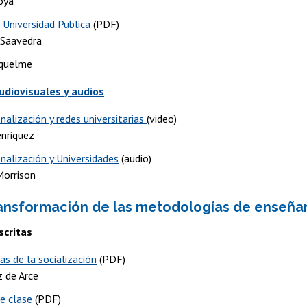
oya
 Universidad Publica
(PDF)
 Saavedra
iquelme
udiovisuales y audios
nalización y redes universitarias
(video)
nriquez
nalización y Universidades
(audio)
orrison
ransformación de las metodologías de enseña
scritas
as de la socialización
(PDF)
z de Arce
e clase
(PDF)