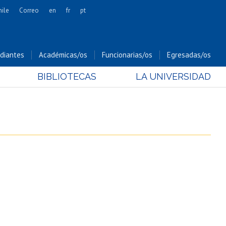
hile
Correo
en
fr
pt
Artes
Cs. Agronómicas
diantes
Académicas/os
Funcionarias/os
Egresadas/os
Cs. Forestales y Conservación
BIBLIOTECAS
LA UNIVERSIDAD
Cs. Sociales
Comunicación e Imagen
Economía y Negocios
Gobierno
Odontología
Estudios Internacionales
Bachillerato
Hospital Clínico