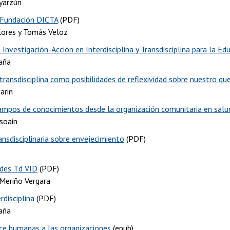
yarzún
 Fundación DICTA
(PDF)
lores y Tomás Veloz
Investigación-Acción en Interdisciplina y Transdisciplina para la Ed
raña
 transdisciplina como posibilidades de reflexividad sobre nuestro qu
arin
mpos de conocimientos desde la organización comunitaria en salu
soain
ansdisciplinaria sobre envejecimiento
(PDF)
des Td VID
(PDF)
 Meriño Vergara
disciplina
(PDF)
raña
ce humanas a las organizaciones
(epub)