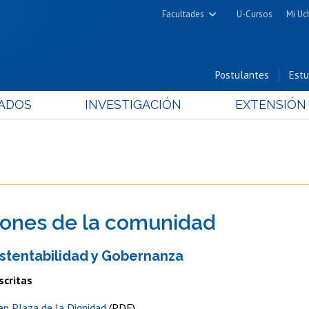
Facultades
U-Cursos
Mi Uc
Arquitectura y Urbanismo
Ciencias
Postulantes
Estu
Cs. Físicas y Matemáticas
ADOS
INVESTIGACIÓN
EXTENSIÓN
Cs. Químicas y Farmacéuticas
Cs. Veterinarias y Pecuarias
Derecho
Filosofía y Humanidades
Medicina
iones de la comunidad
Estudios Avanzados en Educación
Nutrición y Tecnología de
ustentabilidad y Gobernanza
Alimentos
scritas
en Plaza de la Dignidad
(PDF)