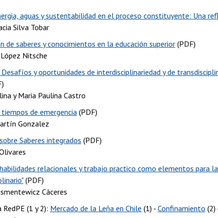
ergia, aguas y sustentabilidad en el proceso constituyente: Una re
acia Silva Tobar
ón de saberes y conocimientos en la educación superior
(PDF)
 López Nitsche
 Desafíos y oportunidades de interdisciplinariedad y de transdiscipl
)
lina y Maria Paulina Castro
n tiempos de emergencia
(PDF)
artín Gonzalez
 sobre Saberes integrados
(PDF)
Olivares
, habilidades relacionales y trabajo practico como elementos para l
linario"
(PDF)
jsmentewicz Cáceres
a RedPE (1 y 2):
Mercado de la Leña en Chile
(1) -
Confinamiento
(2) 