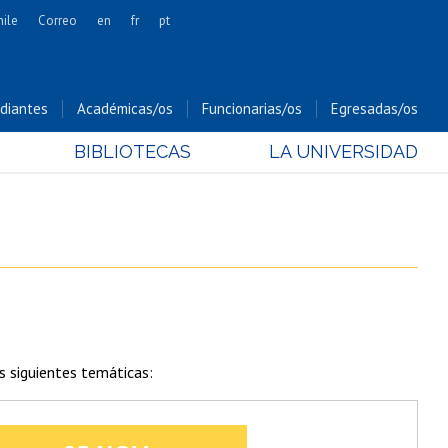
hile
Correo
en
fr
pt
Artes
Cs. Agronómicas
diantes
Académicas/os
Funcionarias/os
Egresadas/os
Cs. Forestales y Conservación
BIBLIOTECAS
LA UNIVERSIDAD
Cs. Sociales
Comunicación e Imagen
Economía y Negocios
Gobierno
Odontología
Estudios Internacionales
Bachillerato
s siguientes temáticas:
Hospital Clínico