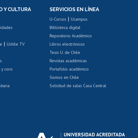
el personal
Postulación al Programa de
Movilidad Estudiantil
D Y CULTURA
SERVICIOS EN LÍNEA
ovilidad interna
Inscripción de asignaturas
|
 de renta
U-Cursos
Ucampus
Cursos de español
 de renta
vidades
Biblioteca digital
Repositorio Académico
correo uchile
|
le
Uchile TV
Libros electrónicos
nas blancas
Tesis U. de Chile
os
Revistas académicas
, sexual y violencia
Denuncias administrativas
 y coro
Portafolio académico
Sismos en Chile
itaria
Solicitud de salas Casa Central