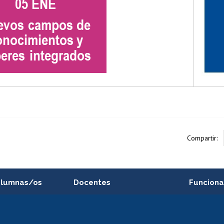
Compartir:
alumnas/os
Docentes
Funciona
Postulación a concursos
Cursos inte
internos de investigación
capacitació
e asignaturas