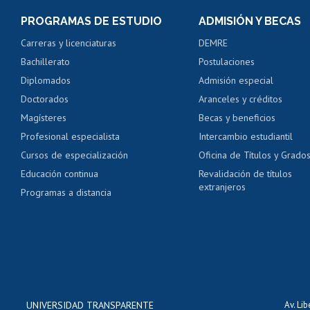
Consulta y certificado
PROGRAMAS DE ESTUDIO
ADMISIÓN Y BECAS
Certificado de alumno
Carreras y licenciaturas
DEMRE
Servicio médico y den
Bachillerato
Postulaciones
Pago de arancel y cré
Diplomados
Admisión especial
Pago de arancel y cré
Doctorados
Aranceles y créditos
Certificado de títulos 
Magísteres
Becas y beneficios
Profesional especialista
Intercambio estudiantil
Mi Uchile
Ayu
Cursos de especialización
Oficina de Títulos y Grado
Educación continua
Revalidación de títulos
extranjeros
Programas a distancia
UNIVERSIDAD TRANSPARENTE
Av. Li