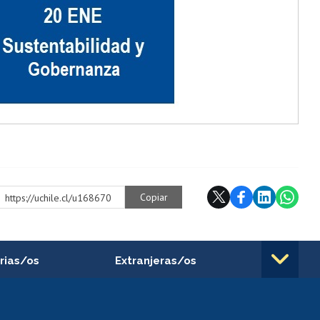
Copiar
https://uchile.cl/u168670
rias/os
Extranjeras/os
rnos de
Revalidación y reconocimiento
n
de títulos