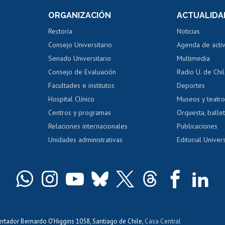
Consulta a bases de datos
Bienestar d
 de notas
ORGANIZACIÓN
ACTUALIDA
Perfeccionamiento
Portal de m
 regular
Editar Portafolio Académico
Certificado
Rectoría
Noticias
tal
Evaluación docente
Certificado
Consejo Universitario
Agenda de acti
dito alumnos
honorarios
Calificación académica
Senado Universitario
Multimedia
dito exalumnos
Gestión de 
Consejo de Evaluación
Radio U. de Chi
Postulación al AUCAI
y grados
Editar pági
Facultades e institutos
Deportes
Hospital Clínico
Museos y teatr
da tecnológica
Tarjeta TUI
Wifi
Acoso laboral
s
Centros y programas
Orquesta, ballet
Relaciones internacionales
Publicaciones
Unidades administrativas
Editorial Univers
bertador Bernardo O'Higgins 1058, Santiago de Chile,
Casa Central