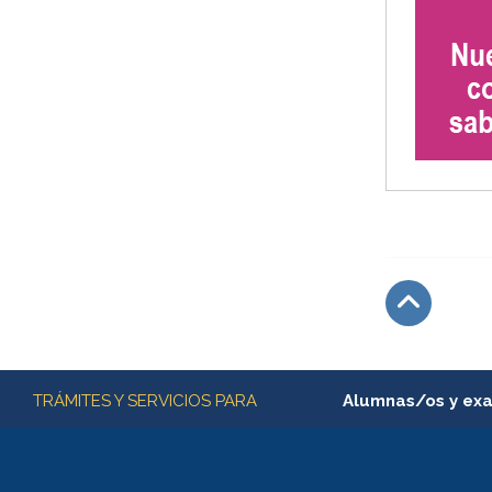
Subir
Más información
TRÁMITES Y SERVICIOS PARA
Alumnas/os y ex
Matrícula en línea
Inscripción y cambio d