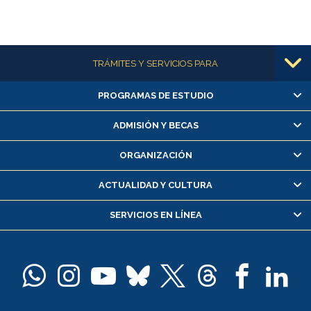
Más información
TRÁMITES Y SERVICIOS PARA
PROGRAMAS DE ESTUDIO
Alumnas/os y exalumnas/os
Matrícula en línea
ADMISIÓN Y BECAS
Inscripción y cambio de asignaturas
ORGANIZACIÓN
Consulta y certificado de notas
Certificado de alumno regular
ACTUALIDAD Y CULTURA
Servicio médico y dental
SERVICIOS EN LÍNEA
Pago de arancel y crédito alumnos
Pago de arancel y crédito exalumnos
Certificado de títulos y grados
Docentes
Postulación a concursos internos de investigación