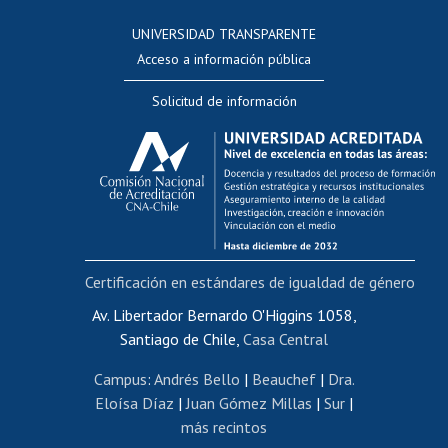
Consulta a bases de datos
UNIVERSIDAD TRANSPARENTE
Perfeccionamiento
Acceso a información pública
Editar Portafolio Académico
Solicitud de información
Evaluación docente
Calificación académica
Postulación al AUCAI
Funcionarias/os
Cursos internos de capacitación
Bienestar del personal
Certificación en estándares de igualdad de género
Portal de movilidad interna
Certificado de renta
Av. Libertador Bernardo O'Higgins 1058,
Santiago de Chile,
Casa Central
Certificado de renta honorarios
Gestión de correo uchile
Campus
:
Andrés Bello
|
Beauchef
|
Dra.
Editar páginas blancas
Eloísa Díaz
|
Juan Gómez Millas
|
Sur
|
más recintos
Extranjeras/os