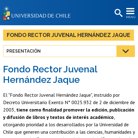
EXTENSIÓN
MENÚ
BIBLIOTECAS
LA UNIVERSIDAD
FONDO RECTOR JUVENAL HERNÁNDEZ JAQUE
Postulantes
PRESENTACIÓN
Estudiantes
Fondo Rector Juvenal
Académicas/os
Hernández Jaque
Funcionarias/os
El "Fondo Rector Juvenal Hernández Jaque", instruido por
Egresadas/os
Decreto Universitario Exento N° 0025.932 de 2 de diciembre de
2003,
tiene como finalidad promover la edición, publicación
y difusión de libros y textos de interés académico
,
otorgando prioridad a los desarrollados por la Universidad de
Chile que generen una contribución a las ciencias, humanidades y