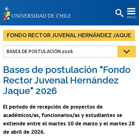
EXTENSIÓN
MENÚ
BIBLIOTECAS
LA UNIVERSIDAD
FONDO RECTOR JUVENAL HERNÁNDEZ JAQUE
Postulantes
BASES DE POSTULACIÓN 2026
Estudiantes
Bases de postulación "Fondo
Académicas/os
Rector Juvenal Hernández
Funcionarias/os
Jaque" 2026
Egresadas/os
El período de recepción de proyectos de
académicos/as, funcionarios/as y estudiantes se
extiende entre el martes 10 de marzo y el martes 28
de abril de 2026.