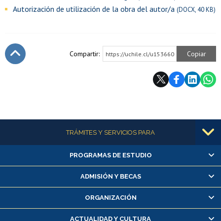
Autorización de utilización de la obra del autor/a
(DOCX, 40 KB)
Compartir:
Copiar
https://uchile.cl/u153660
Subir
Más información
TRÁMITES Y SERVICIOS PARA
PROGRAMAS DE ESTUDIO
Alumnas/os y exalumnas/os
Matrícula en línea
ADMISIÓN Y BECAS
Inscripción y cambio de asignaturas
ORGANIZACIÓN
Consulta y certificado de notas
Certificado de alumno regular
ACTUALIDAD Y CULTURA