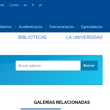
hile
Correo
en
fr
pt
Artes
Cs. Agronómicas
diantes
Académicas/os
Funcionarias/os
Egresadas/os
Cs. Forestales y Conservación
BIBLIOTECAS
LA UNIVERSIDAD
Cs. Sociales
Comunicación e Imagen
Economía y Negocios
Gobierno
Odontología
Estudios Internacionales
Bachillerato
Hospital Clínico
GALERÍAS RELACIONADAS