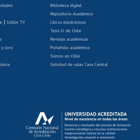
Cursos de español
 de renta
vidades
Biblioteca digital
Repositorio Académico
correo uchile
|
le
Uchile TV
Libros electrónicos
nas blancas
Tesis U. de Chile
os
Revistas académicas
, sexual y violencia
Denuncias administrativas
 y coro
Portafolio académico
Sismos en Chile
itaria
Solicitud de salas Casa Central