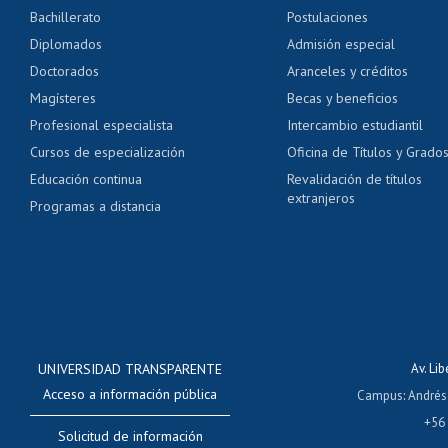
Bachillerato
Postulaciones
Pago de arancel y cré
Diplomados
Admisión especial
Pago de arancel y cré
Doctorados
Aranceles y créditos
Certificado de títulos 
Magísteres
Becas y beneficios
Profesional especialista
Intercambio estudiantil
Mi Uchile
Ayu
Cursos de especialización
Oficina de Títulos y Grado
Educación continua
Revalidación de títulos
extranjeros
Programas a distancia
UNIVERSIDAD TRANSPARENTE
Av. Li
Acceso a información pública
Campus
:
Andrés
+56
Solicitud de información