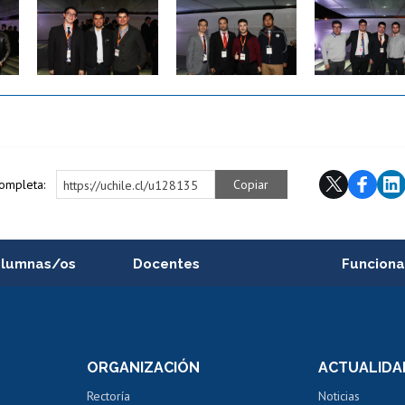
Zoom
Zoom
Zoom
completa:
Copiar
https://uchile.cl/u128135
alumnas/os
Docentes
Funciona
Postulación a concursos
Cursos inte
internos de investigación
capacitació
e asignaturas
Consulta a bases de datos
Bienestar d
 de notas
ORGANIZACIÓN
ACTUALIDA
Perfeccionamiento
Portal de m
 regular
Editar Portafolio Académico
Certificado
Rectoría
Noticias
tal