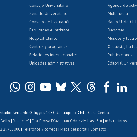
Evaluación docente
Certificado
Consejo Universitario
Agenda de acti
dito alumnos
honorarios
Calificación académica
Senado Universitario
Multimedia
dito exalumnos
Gestión de 
Consejo de Evaluación
Radio U. de Chi
Postulación al AUCAI
y grados
Editar pági
Facultades e institutos
Deportes
Hospital Clínico
Museos y teatr
da tecnológica
Tarjeta TUI
Wifi
Acoso laboral
s
Centros y programas
Orquesta, ballet
Relaciones internacionales
Publicaciones
Unidades administrativas
Editorial Univers
bertador Bernardo O'Higgins 1058, Santiago de Chile,
Casa Central
 Bello
|
Beauchef
|
Dra. Eloísa Díaz
|
Juan Gómez Millas
|
Sur
|
más recintos
 2 29782000
|
Teléfonos y correos
|
Mapa del portal
|
Contacto