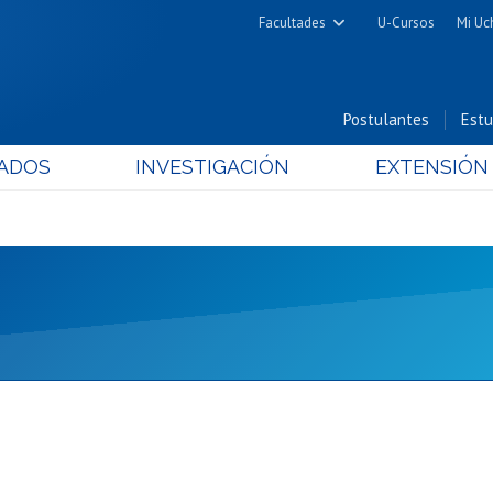
Facultades
U-Cursos
Mi Uc
Arquitectura y Urbanismo
Ciencias
Postulantes
Estu
Cs. Físicas y Matemáticas
ADOS
INVESTIGACIÓN
EXTENSIÓN
Cs. Químicas y Farmacéuticas
Cs. Veterinarias y Pecuarias
Derecho
Filosofía y Humanidades
Medicina
Estudios Avanzados en Educación
Nutrición y Tecnología de
Alimentos