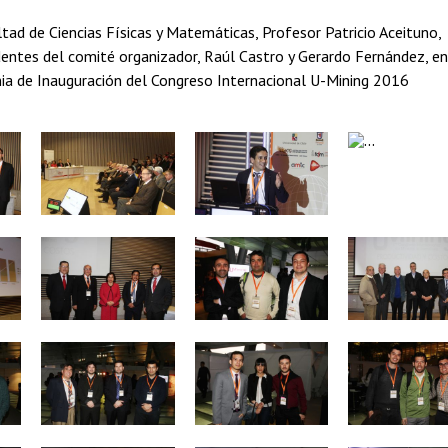
ltad de Ciencias Físicas y Matemáticas, Profesor Patricio Aceituno,
identes del comité organizador, Raúl Castro y Gerardo Fernández, en
nia de Inauguración del Congreso Internacional U-Mining 2016
Zoom
Zoom
Zoom
Zoom
Zoom
Zoom
Zoom
Zoom
Zoom