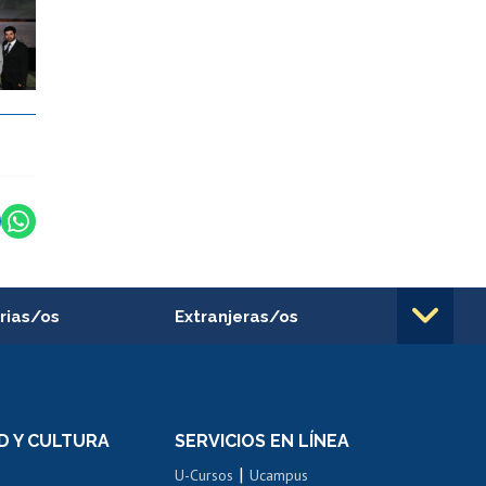
rias/os
Extranjeras/os
rnos de
Revalidación y reconocimiento
n
de títulos
el personal
Postulación al Programa de
Movilidad Estudiantil
D Y CULTURA
SERVICIOS EN LÍNEA
ovilidad interna
Inscripción de asignaturas
|
 de renta
U-Cursos
Ucampus