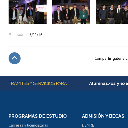
Zoom
Zoom
Zoom
Publicado el
3/11/16
Compartir galería 
Subir
Más información
TRÁMITES Y SERVICIOS PARA
Alumnas/os y ex
Matrícula en línea
Inscripción y cambio d
Consulta y certificado
PROGRAMAS DE ESTUDIO
ADMISIÓN Y BECAS
Certificado de alumno
Carreras y licenciaturas
DEMRE
Servicio médico y den