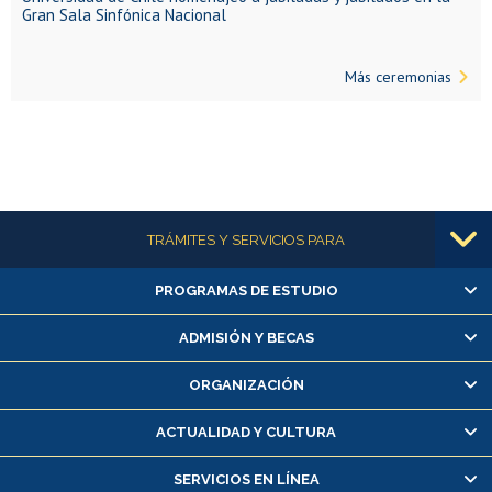
Gran Sala Sinfónica Nacional
Más ceremonias
Más información
TRÁMITES Y SERVICIOS PARA
PROGRAMAS DE ESTUDIO
Alumnas/os y exalumnas/os
Matrícula en línea
ADMISIÓN Y BECAS
Inscripción y cambio de asignaturas
ORGANIZACIÓN
Consulta y certificado de notas
Certificado de alumno regular
ACTUALIDAD Y CULTURA
Servicio médico y dental
SERVICIOS EN LÍNEA
Pago de arancel y crédito alumnos