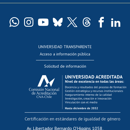
Pago de arancel y crédito exalumnos
Certificado de títulos y grados
Docentes
Postulación a concursos internos de investigación
Consulta a bases de datos
UNIVERSIDAD TRANSPARENTE
Perfeccionamiento
Acceso a información pública
Editar Portafolio Académico
Solicitud de información
Evaluación docente
Calificación académica
Postulación al AUCAI
Funcionarias/os
Cursos internos de capacitación
Bienestar del personal
Certificación en estándares de igualdad de género
Portal de movilidad interna
Certificado de renta
Av. Libertador Bernardo O'Higgins 1058,