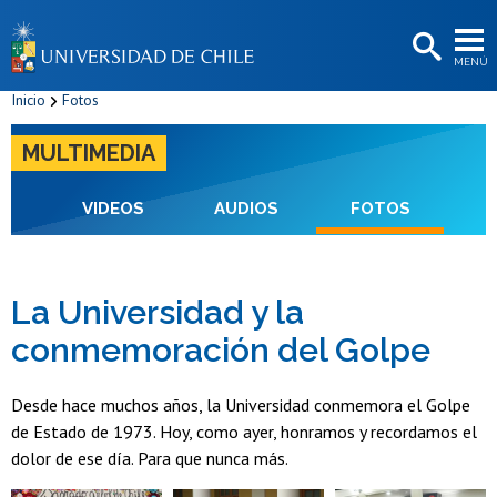
EXTENSIÓN
MENÚ
BIBLIOTECAS
Inicio
Fotos
LA UNIVERSIDAD
MULTIMEDIA
Postulantes
Estudiantes
VIDEOS
AUDIOS
FOTOS
Académicas/os
Funcionarias/os
La Universidad y la
conmemoración del Golpe
Egresadas/os
Desde hace muchos años, la Universidad conmemora el Golpe
de Estado de 1973. Hoy, como ayer, honramos y recordamos el
dolor de ese día. Para que nunca más.