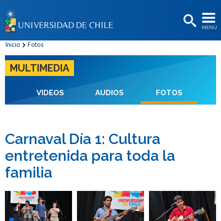
EXTENSIÓN
MENÚ
BIBLIOTECAS
Inicio
Fotos
LA UNIVERSIDAD
MULTIMEDIA
Postulantes
Estudiantes
VIDEOS
AUDIOS
FOTOS
Académicas/os
Funcionarias/os
Carnaval Día 1: Cultura
entretenida para toda la
Egresadas/os
familia
Zoom
Zoom
Zoom