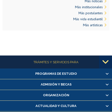
Más noticias
Más institucionales
Más postulantes
Más vida estudiantil
Más artísticas
Más información
TRÁMITES Y SERVICIOS PARA
PROGRAMAS DE ESTUDIO
Alumnas/os y exalumnas/os
Matrícula en línea
ADMISIÓN Y BECAS
Inscripción y cambio de asignaturas
ORGANIZACIÓN
Consulta y certificado de notas
Certificado de alumno regular
ACTUALIDAD Y CULTURA
Servicio médico y dental