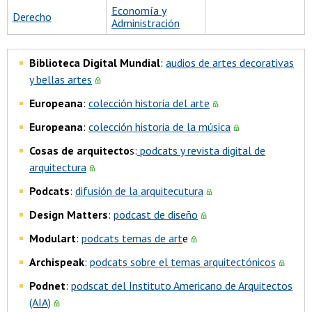
Economía y
Derecho
Administración
Biblioteca Digital Mundial
:
audios de artes decorativas
y bellas artes
Europeana
:
colección historia del arte
Europeana
:
colección historia de la música
Cosas de arquitecto
s:
podcats y revista digital de
arquitectura
Podcats
:
difusión de la arquitecutura
Design Matters
:
podcast de diseño
Modulart
:
podcats temas de art
e
Archispeak
:
podcats sobre el temas arquitectónicos
Podnet
:
podscat del Instituto Americano de Arquitectos
(AIA)