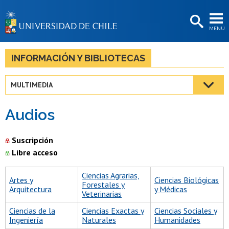
EXTENSIÓN
MENÚ
BIBLIOTECAS
LA UNIVERSIDAD
INFORMACIÓN Y BIBLIOTECAS
Postulantes
MULTIMEDIA
Estudiantes
Audios
Académicas/os
Funcionarias/os
Suscripción
Libre acceso
Egresadas/os
Ciencias Agrarias,
Artes y
Ciencias Biológicas
Forestales y
Arquitectura
y Médicas
Veterinarias
Ciencias de la
Ciencias Exactas y
Ciencias Sociales y
Ingeniería
Naturales
Humanidades