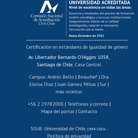
Postulación al AUCAI
Funcionarias/os
Cursos internos de capacitación
Bienestar del personal
Certificación en estándares de igualdad de género
Portal de movilidad interna
Certificado de renta
Av. Libertador Bernardo O'Higgins 1058,
Santiago de Chile,
Casa Central
Certificado de renta honorarios
Gestión de correo uchile
Campus
:
Andrés Bello
|
Beauchef
|
Dra.
Editar páginas blancas
Eloísa Díaz
|
Juan Gómez Millas
|
Sur
|
más recintos
Extranjeras/os
Revalidación y reconocimiento de títulos
+56 2 29782000
|
Teléfonos y correos
|
Mapa del portal
|
Contacto
Postulación al Programa de Movilidad Estudiantil
Inscripción de asignaturas
SISIB
Universidad de Chile
Cursos de español
-
, 1994-2026 -
Política de privacidad