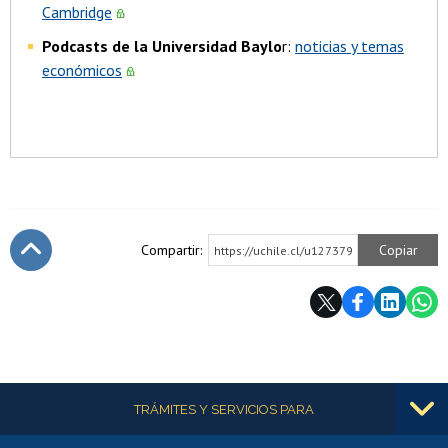
Cambridge
Podcasts de la Universidad Baylo
r:
noticias y temas
económicos
Compartir:
Copiar
https://uchile.cl/u127379
Subir
Más información
TRÁMITES Y SERVICIOS PARA