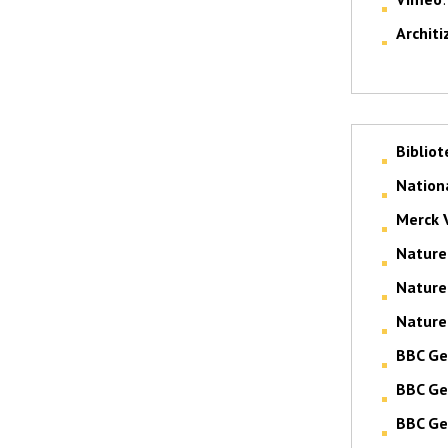
Architi
Bibliot
Nation
Merck 
Nature
Nature
Nature
BBC Ge
BBC Ge
BBC Ge