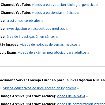
 Channel YouTube
:
videos área evolución, biología, genética
 Channel YouTube
:
videos área ciencias médicas
deo
:
trastornos cerebrales
deo
:
investigación en dispositivos médicos
deo
:
área de investigación en cáncer
tty Images
:
videos de noticias de temas médicos
ogic Exam
:
videos de exámen neurológico para adultos
ocument Server Consejo Europeo para la Investigación Nuclea
T
:
videos educativos de libre acceso en ingeniería
Image Archive (Internet Archive)
:
videos de la NASA
Image Archive (Internet Archive)
:
videos de computación y tecn