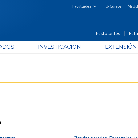
Facultades
U-Cursos
Mi Uc
Arquitectura y Urbanismo
Ciencias
Postulantes
Estu
Cs. Físicas y Matemáticas
ADOS
INVESTIGACIÓN
EXTENSIÓN
Cs. Químicas y Farmacéuticas
Cs. Veterinarias y Pecuarias
Derecho
Filosofía y Humanidades
Medicina
Estudios Avanzados en Educación
Nutrición y Tecnología de
Alimentos
o
itectura
Ciencias Agrarias, Forestales y 