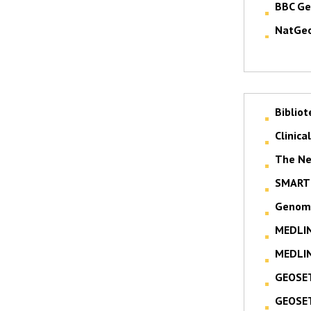
BBC Ge
NatGeo
Bibliot
Clinica
The Ne
SMART 
Genom
MEDLI
MEDLI
GEOSE
GEOSE