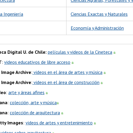
la Ingeniería
Ciencias Exactas y Naturales
Economía y Administración
eca Digital U. de Chile:
películas y videos de la Cineteca
T
:
videos educativos de libre acceso
 Image Archive
:
videos en el área de artes y música
 Image Archive
:
videos en el área de construcción
deo
:
arte y áreas afines
ana
:
colección, arte y música
ana
:
colección de arquitectura
tty Images
:
videos de artes y entretenimiento
:
videos sobre arquitectura