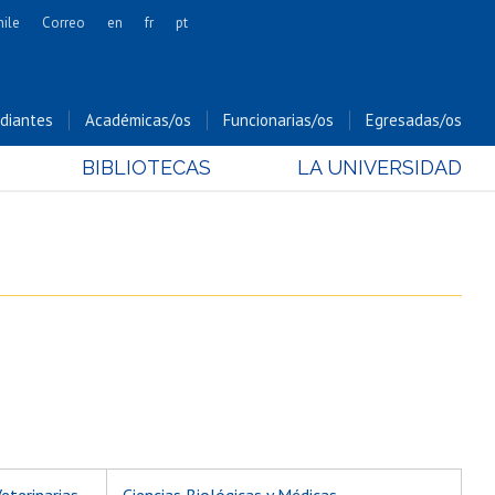
hile
Correo
en
fr
pt
Artes
Cs. Agronómicas
diantes
Académicas/os
Funcionarias/os
Egresadas/os
Cs. Forestales y Conservación
BIBLIOTECAS
LA UNIVERSIDAD
Cs. Sociales
Comunicación e Imagen
Economía y Negocios
Gobierno
Odontología
Estudios Internacionales
Bachillerato
Hospital Clínico
Veterinarias
Ciencias Biológicas y Médicas