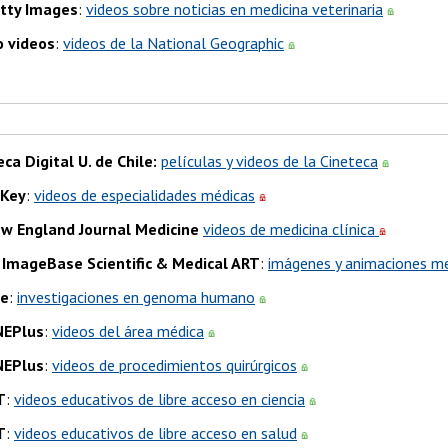
tty Images
:
videos sobre noticias en medicina veterinaria
 videos
:
videos de la National Geographic
eca Digital U. de Chile:
películas y videos de la Cineteca
lKey
:
videos de especialidades médicas
w England Journal Medicine
videos de medicina clínica
ImageBase Scientific & Medical ART
:
imágenes y animaciones m
e
:
investigaciones en genoma humano
NEPlus
:
videos del área médica
NEPlus
:
videos de procedimientos quirúrgicos
T
:
videos educativos de libre acceso en ciencia
T
:
videos educativos de libre acceso en salud