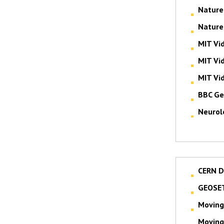
Nature
Nature
MIT Vi
MIT Vi
MIT Vi
BBC Ge
Neurol
CERN D
GEOSE
Moving 
Moving 