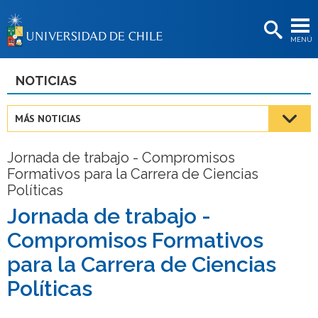
EXTENSIÓN
MENÚ
BIBLIOTECAS
LA UNIVERSIDAD
NOTICIAS
Postulantes
MÁS NOTICIAS
Estudiantes
Jornada de trabajo - Compromisos
Académicas/os
Formativos para la Carrera de Ciencias
Políticas
Funcionarias/os
Jornada de trabajo -
Egresadas/os
Compromisos Formativos
para la Carrera de Ciencias
Políticas