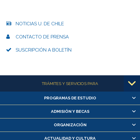
NOTICIAS U. DE CHILE
CONTACTO DE PRENSA
SUSCRIPCIÓN A BOLETÍN
Más información
TRÁMITES Y SERVICIOS PARA
PROGRAMAS DE ESTUDIO
Alumnas/os y exalumnas/os
Matrícula en línea
ADMISIÓN Y BECAS
Inscripción y cambio de asignaturas
ORGANIZACIÓN
Consulta y certificado de notas
Certificado de alumno regular
ACTUALIDAD Y CULTURA